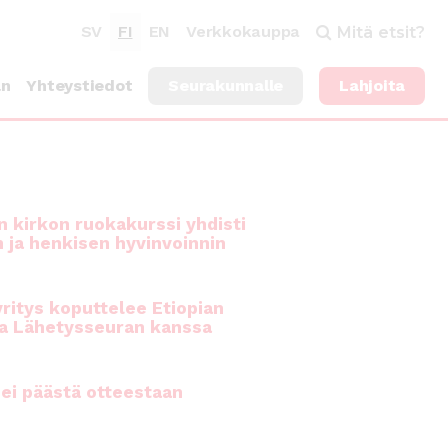
SV
FI
EN
Verkkokauppa
Mitä etsit?
an
Yhteystiedot
Seurakunnalle
Lahjoita
 kirkon ruokakurssi yhdisti
n ja henkisen hyvinvoinnin
ritys koputtelee Etiopian
a Lähetysseuran kanssa
ei päästä otteestaan