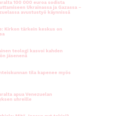
ralta 100 000 euroa sodista
auttamiseen Ukrainassa ja Gazassa –
uelassa avustustyö käynnissä
e: Kirkon tärkein keskus on
sa
inen teologi kasvoi kahden
ön jäsenenä
hteiskunnan tila kapenee myös
ralta apua Venezuelan
yksen uhreille