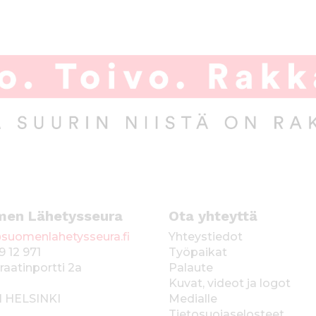
men Lähetysseura
Ota yhteyttä
suomenlahetysseura.fi
Yhteystiedot
9 12 971
Työpaikat
raatinportti 2a
Palaute
Kuvat, videot ja logot
1 HELSINKI
Medialle
Tietosuojaselosteet