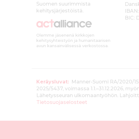
l
Suomen suurimmista
Dans
k
kehitysjärjestöistä.
IBAN:
BIC:
k
i
Olemme jäsenenä kirkkojen
kehitysyhteistyön ja humanitaarisen
avun kansainvälisessä verkostossa.
T
Keräysluvat:
Manner-Suomi RA/2020/1538, 
2025/5437, voimassa 1.1.–31.12.2026, m
i
Lähetysseuran ulkomaantyöhön. Lahjoitta
e
Tietosuojaselosteet
d
o
t