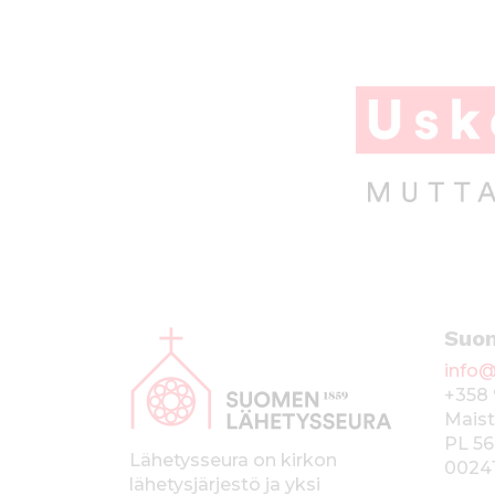
A
Suo
l
info@
a
+358 
p
Maist
PL 56
a
Lähetysseura on kirkon
0024
lähetysjärjestö ja yksi