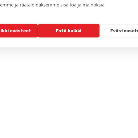
emme ja räätälöidäksemme sisältöä ja mainoksia.
aikki evästeet
Estä kaikki
Evästeaset
issa, Tähtitorninkatu 18 (avoinna ma-
irjakaupoissa.