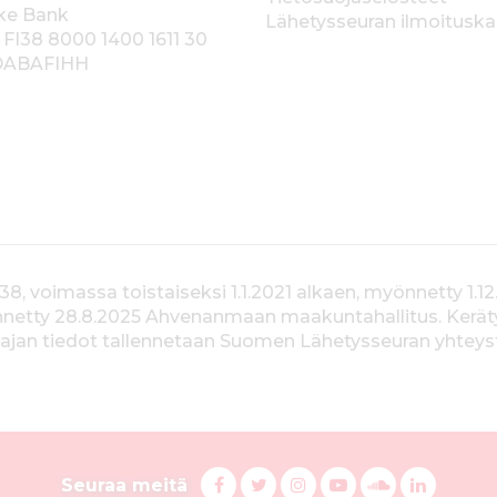
ke Bank
Lähetysseuran ilmoitusk
 FI38 8000 1400 1611 30
 DABAFIHH
voimassa toistaiseksi 1.1.2021 alkaen, myönnetty 1.12
yönnetty 28.8.2025 Ahvenanmaan maakuntahallitus. Kerä
jan tiedot tallennetaan Suomen Lähetysseuran yhteystiet
S
F
T
I
Y
S
L
Seuraa meitä