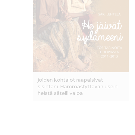
k
joiden kohtalot raapaisivat
sisintäni. Hämmästyttävän usein
heistä säteili valoa