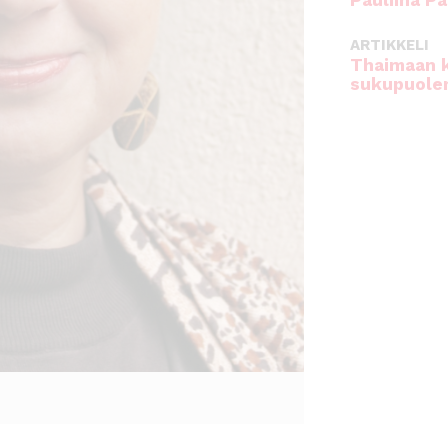
Pauliina Pa
ARTIKKELI
Thaimaan 
sukupuole