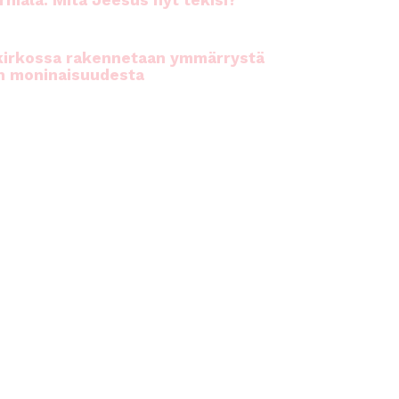
rhiala: Mitä Jeesus nyt tekisi?
kirkossa rakennetaan ymmärrystä
n moninaisuudesta