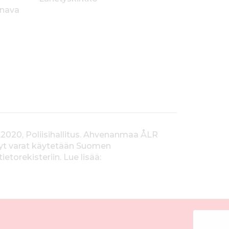
anava
.2020, Poliisihallitus. Ahvenanmaa ÅLR
tyt varat käytetään Suomen
orekisteriin. Lue lisää: