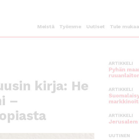
Meistä
Työmme
Uutiset
Tule muka
ARTIKKELI
Pyhän maan
ruuanlaito
usin kirja: He
ARTIKKELI
Suomalaisy
i –
markkinoit
iopiasta
ARTIKKELI
Jerusalem 
UUTINEN