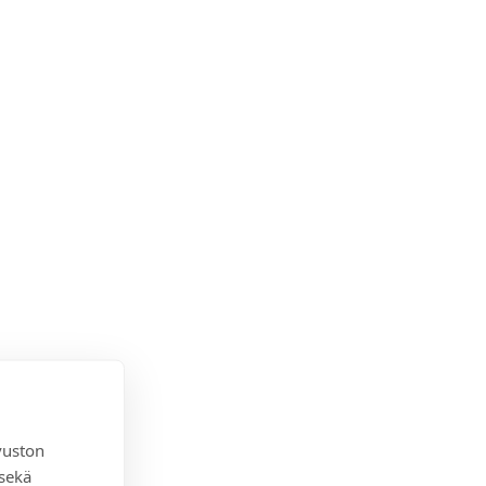
vuston
 sekä