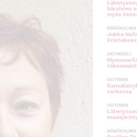
Lähetysseu
kärsivien 
myös Venez
NÄKÖKULMA
Jukka Hell
Kristukses
ARTIKKELI
Myanmarila
vähemmist
UUTINEN
Kansalaisy
verkossa
UUTINEN
Lähetysseu
maanjärist
NÄKÖKULMA