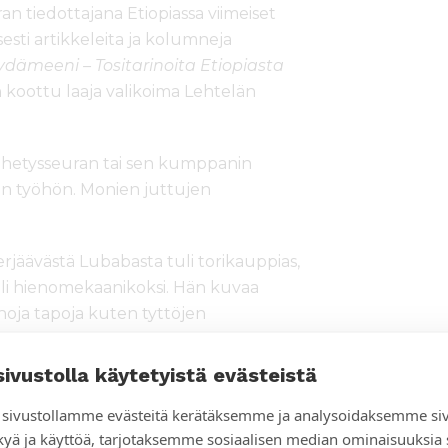
an tiedottajana Etiopiassa viimeiset
isesti artikkeleita ja kolumneja
sydämeeni – Tositarinoita Etiopiasta
koottu laaja valikoima Lehtelän
Lähetysseuran tai sen kumppanin
on työhön. Monien juttujen
erjäävästä Lubabasta tuli torikauppias,
 hienomekaanikoksi. Hän kuvaa
hoja tapoja kuten tyttöjen
öntekijöiden muistoja vaikeilta
.
sivustolla käytetyistä evästeistä
raapaisivat sisintäni”, Sari Lehtelä
sivustollamme evästeitä kerätäksemme ja analysoidaksemme si
kyä ja käyttöä, tarjotaksemme sosiaalisen median ominaisuuksia
sein heistä säteili valoa, joka vahvisti