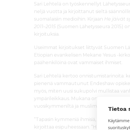
Sari Lehtelä on työskennellyt Lähetysseur
neljä vuotta ja kirjoittanut sieltä säännöll
suomalaisiin medioihin. Kirjaan
He jäivät 
2011–2015
(Suomen Lähetysseura 2015) on 
kirjoituksia.
Useimmat kirjoitukset liittyvät Suomen 
Etiopian evankelisen Mekane Yesus -kirk
päähenkilöinä ovat vammaiset ihmiset.
Sari Lehtelä kertoo onnistumistarinoita: k
pienenä vammautunut Endeshaw opiskeli
myös, miten uusi sukupolvi mullistaa van
ympärileikkaus. Mukana on myös kirkon ty
vuosikymmeniltä ja muslimijohtajan kiitos
Tietoa 
”Tapasin kymmeniä ihmisiä, joiden kohtalot 
Käytämme 
suoritusky
kirjoittaa esipuheessaan. ”Hämmästyttävän u