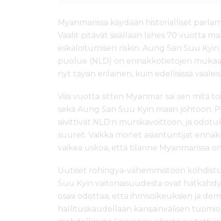
Myanmarissa käydään historialliset parlam
Vaalit pitävät sisällään lähes 70 vuotta m
eskaloitumisen riskin. Aung San Suu Kyin
puolue (NLD) on ennakkotietojen mukaan
nyt täysin erilainen, kuin edellisissä vaaleis
Viisi vuotta sitten Myanmar sai sen mitä to
sekä Aung San Suu Kyin maan johtoon. Pro
siivittivät NLD:n murskavoittoon, ja odot
suuret. Vaikka monet asiantuntijat ennakoiv
vaikea uskoa, että tilanne Myanmarissa o
Uutiset rohingya-vähemmistöön kohdistu
Suu Kyin vaitonaisuudesta ovat hätkähdy
osasi odottaa, että ihmisoikeuksien ja dem
hallituskaudellaan kansainvälisen tuomi