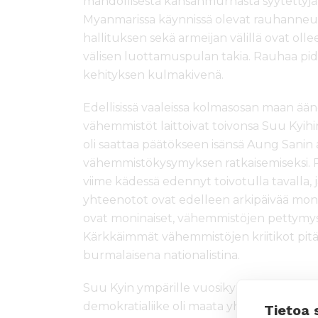
mahdollisesta kansanmurhasta syytettyjä s
Myanmarissa käynnissä olevat rauhanneuvot
hallituksen sekä armeijan välillä ovat oll
välisen luottamuspulan takia. Rauhaa pi
kehityksen kulmakivenä.
Edellisissä vaaleissa kolmasosan maan ää
vähemmistöt laittoivat toivonsa Suu Kyih
oli saattaa päätökseen isänsä Aung Sanin
vähemmistökysymyksen ratkaisemiseksi. R
viime kädessä edennyt toivotulla tavalla, 
yhteenotot ovat edelleen arkipäivää monilla
ovat moninaiset, vähemmistöjen pettymys 
Kärkkäimmät vähemmistöjen kriitikot pitä
burmalaisena nationalistina.
Suu Kyin ympärille vuosikymmenten ai
demokratialiike oli maata yhdistävä voim
Tietoa 