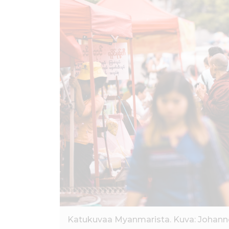
ö
n
Katukuvaa Myanmarista. Kuva: Johanne