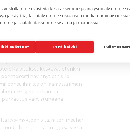
llä. Etnisten poliittisten puolueiden
sivustollamme evästeitä kerätäksemme ja analysoidaksemme si
ajanaisuus. Puolueet ovat
kyä ja käyttöä, tarjotaksemme sosiaalisen median ominaisuuksia
n, mikä lisää polarisaatiota ja etnisten
emme ja räätälöidäksemme sisältöä ja mainoksia.
 pienille puolueille. Vaikka etniset
isemmista vaaleista, nykyinen
ia puolueita.
aikki evästeet
Estä kaikki
Evästeaset
 on nakertanut lisäksi maan
srajoituksista useissa etnisissä
doten. Rajoitukset koskevat etenkin
 perinteisesti hävinnyt etnisille
 miljoonaa ihmistä on jäämässä ilman
tä vähemmistöjen turhautuminen
a purkautua vahvistuneena
lta kysymykseen siitä, miten maahan
aloudellinen järjestelmä, joka vastaa