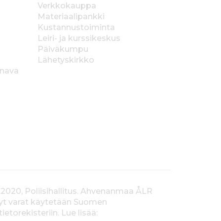
Verkkokauppa
Materiaalipankki
Kustannustoiminta
Leiri- ja kurssikeskus
Päiväkumpu
Lähetyskirkko
anava
.2020, Poliisihallitus. Ahvenanmaa ÅLR
tyt varat käytetään Suomen
orekisteriin. Lue lisää: