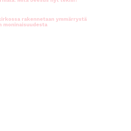
rhiala: Mitä Jeesus nyt tekisi?
kirkossa rakennetaan ymmärrystä
n moninaisuudesta