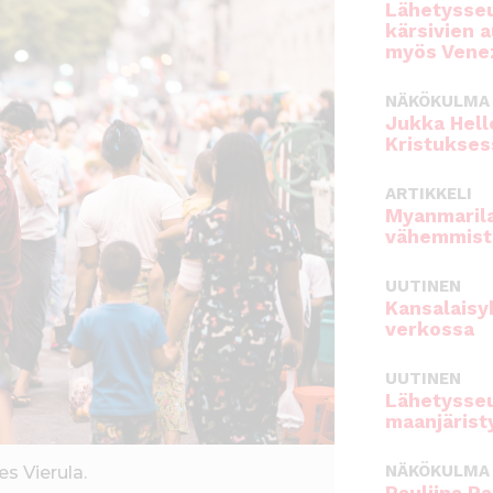
Lähetysseu
kärsivien 
myös Venez
NÄKÖKULMA
Jukka Hell
Kristukses
ARTIKKELI
Myanmarila
vähemmist
UUTINEN
Kansalaisy
verkossa
UUTINEN
Lähetysseu
maanjärist
NÄKÖKULMA
s Vierula.