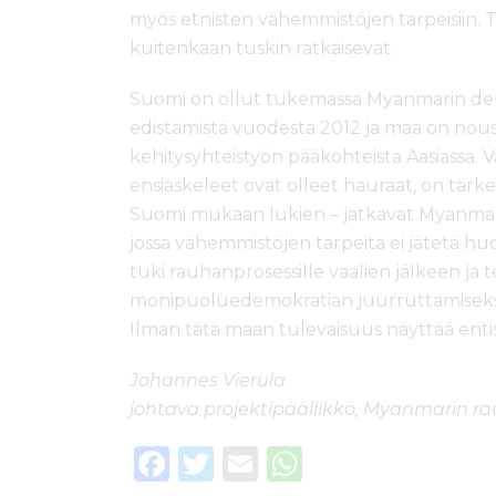
myös etnisten vähemmistöjen tarpeisiin. T
kuitenkaan tuskin ratkaisevat.
Suomi on ollut tukemassa Myanmarin demo
edistämistä vuodesta 2012 ja maa on no
kehitysyhteistyön pääkohteista Aasiassa.
ensiaskeleet ovat olleet hauraat, on tärke
Suomi mukaan lukien – jatkavat Myanmar
jossa vähemmistöjen tarpeita ei jätetä huo
tuki rauhanprosessille vaalien jälkeen ja
monipuoluedemokratian juurruttamiseksi 
Ilman tätä maan tulevaisuus näyttää ent
Johannes Vierula
johtava projektipäällikkö, Myanmarin 
F
T
E
W