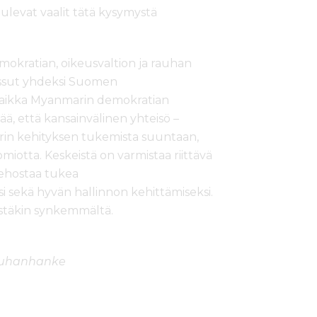
ulevat vaalit tätä kysymystä
kratian, oikeusvaltion ja rauhan
ussut yhdeksi Suomen
 Vaikka Myanmarin demokratian
ää, että kansainvälinen yhteisö –
in kehityksen tukemista suuntaan,
miotta. Keskeistä on varmistaa riittävä
 tehostaa tukea
sekä hyvän hallinnon kehittämiseksi.
istäkin synkemmältä.
rauhanhanke