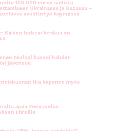
ralta 100 000 euroa sodista
auttamiseen Ukrainassa ja Gazassa –
uelassa avustustyö käynnissä
e: Kirkon tärkein keskus on
sa
inen teologi kasvoi kahden
ön jäsenenä
hteiskunnan tila kapenee myös
ralta apua Venezuelan
yksen uhreille