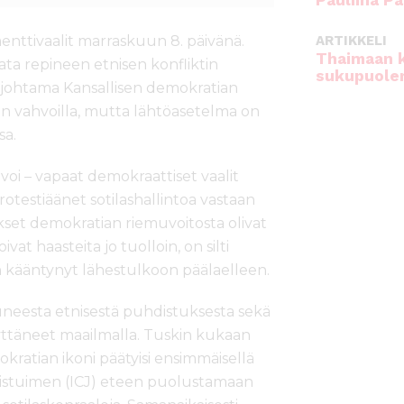
Pauliina Pa
ARTIKKELI
enttivaalit marraskuun 8. päivänä.
Thaimaan 
aata repineen etnisen konfliktin
sukupuole
 johtama Kansallisen demokratian
 vahvoilla, mutta lähtöasetelma on
sa.
ivoi – vapaat demokraattiset vaalit
testiäänet sotilashallintoa vastaan
ukset demokratian riemuvoitosta olivat
at haasteita jo tuolloin, on silti
n kääntynyt lähestulkoon päälaelleen.
neesta etnisestä puhdistuksesta sekä
ttäneet maailmalla. Tuskin kukaan
okratian ikoni päätyisi ensimmäisellä
oistuimen (ICJ) eteen puolustamaan