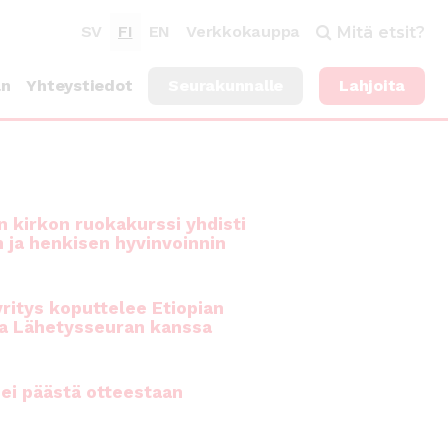
SV
FI
EN
Verkkokauppa
Mitä etsit?
an
Yhteystiedot
Seurakunnalle
Lahjoita
 kirkon ruokakurssi yhdisti
n ja henkisen hyvinvoinnin
ritys koputtelee Etiopian
a Lähetysseuran kanssa
ei päästä otteestaan