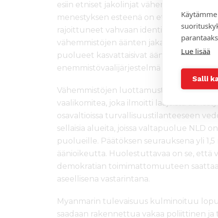
esiin etniset jakolinjat vähemmistöjen sisä
Käytämme 
menestyksen esteenä on etenkin niiden h
suoritusky
rajoittuneet vahvaan identiteettipolitiikkaa
parantaaks
vähemmistöjen äänten jakautumista useille
Lue lisää
puolueet kasvattaisivat äänimääriään aika
enemmistövaalijärjestelmä suosii suuremp
Salli k
Vähemmistöjen luottamusta demokratiaan
vaalikomitea, joka ilmoitti laajoista äänesty
osavaltioissa turvallisuustilanteeseen ve
sellaisia alueita, joissa valtapuolue NLD on
puolueille. Päätöksen seurauksena yli 1,5
äänioikeutta. Huolestuttavaa on se, et
demokratian toimimattomuuteen saatta
aseellisena vastarintana.
Myanmarin tulevaisuus kulminoituu lopu
saadaan rakennettua vakaa poliittinen ja t