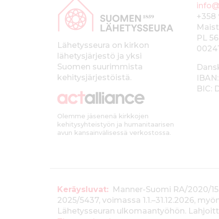
info@
a
+358 
p
Maist
PL 56
a
Lähetysseura on kirkon
0024
lähetysjärjestö ja yksi
l
Suomen suurimmista
Dans
k
kehitysjärjestöistä.
IBAN:
BIC:
k
i
Olemme jäsenenä kirkkojen
kehitysyhteistyön ja humanitaarisen
avun kansainvälisessä verkostossa.
T
Keräysluvat:
Manner-Suomi RA/2020/1538, 
2025/5437, voimassa 1.1.–31.12.2026, m
i
Lähetysseuran ulkomaantyöhön. Lahjoitta