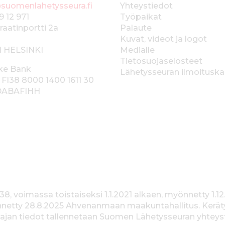
suomenlahetysseura.fi
Yhteystiedot
9 12 971
Työpaikat
raatinportti 2a
Palaute
Kuvat, videot ja logot
1 HELSINKI
Medialle
Tietosuojaselosteet
ke Bank
Lähetysseuran ilmoitusk
 FI38 8000 1400 1611 30
 DABAFIHH
voimassa toistaiseksi 1.1.2021 alkaen, myönnetty 1.12
yönnetty 28.8.2025 Ahvenanmaan maakuntahallitus. Kerä
jan tiedot tallennetaan Suomen Lähetysseuran yhteystiet