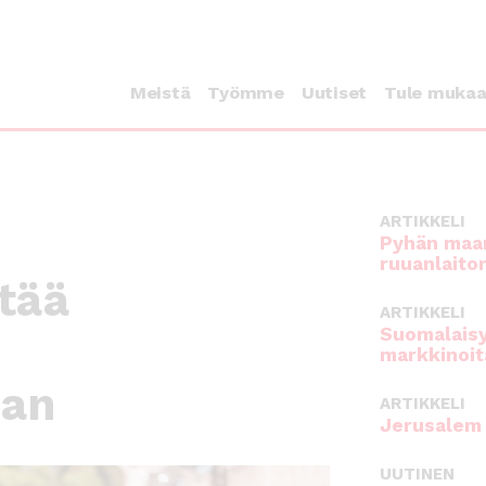
Meistä
Työmme
Uutiset
Tule muka
ARTIKKELI
Pyhän maan
ruuanlaito
tää
ARTIKKELI
Suomalaisy
markkinoit
aan
ARTIKKELI
Jerusalem 
UUTINEN