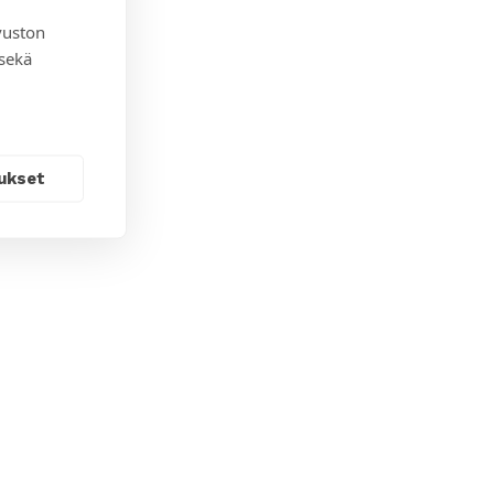
vuston
 sekä
ukset