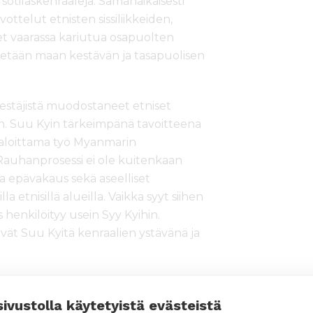
otilaskenraaleja. Samanaikaisesti
telut etnisten sissiliikkeiden,
eet vaarassa kariutua osapuolten
detään maan kestävän ja tasapuolisen
nestäjistä muodostaneet etniset
in. Suu Kyin tärkeimpänä tavoitteena
 aloittama työ Myanmarin
auhanprosessi ei ole kuitenkaan
ja epävakaus sekä aseelliset
 etnisillä alueilla. Vaikka syyt siihen
henkilöityy usein Syy Kyihin.
vät Suu Kyitä kenraalien ystävänä ja
kana muodostunut vahva
a, jonka heikkeneminen on nostanut
sivustolla käytetyistä evästeistä