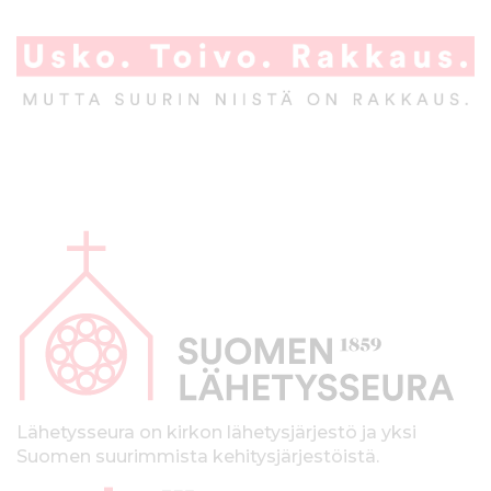
A
l
a
p
a
l
k
Lähetysseura on kirkon lähetysjärjestö ja yksi
Suomen suurimmista kehitysjärjestöistä.
k