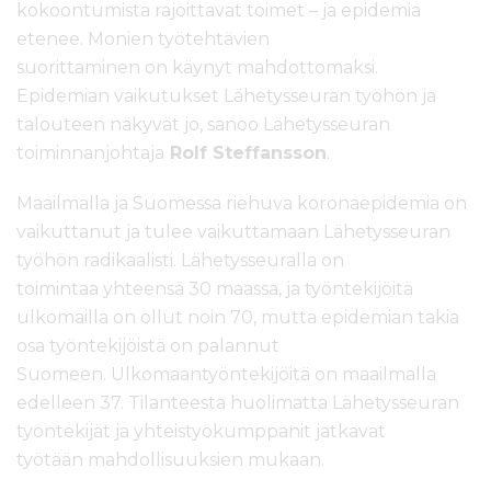
kokoontumista rajoittavat toimet
–
ja epidemia
etenee
.
Monien työ
tehtävien
suorittaminen
on
käy
nyt
mahdottomaksi.
Epidemian vaikutukset Lähetysseuran työ
hön
ja
talou
teen
näkyvät jo, sanoo Lähetysseuran
toiminnanjohtaja
Rolf Steffansson
.
Maailmalla ja Suomessa riehuva koronaepidemia on
vaikuttanut ja tulee vaikuttamaan Lähetysseuran
työhön radikaalisti. Lähetysseuralla on
t
oimintaa
yhteensä 30 maassa,
ja
työntekijöitä
ulkomailla on ollut noin
7
0, mutta epidemian takia
osa työntekijöistä on palannut
Suomeen.
Ulkomaan
työntekijöitä on
maailmalla
edelleen
3
7
.
Tilanteesta huolimatta
Lähetysseura
n
työntekijät
ja yhteistyökumppanit
jatkavat
työtään
mahdollisuuksien mukaan
.