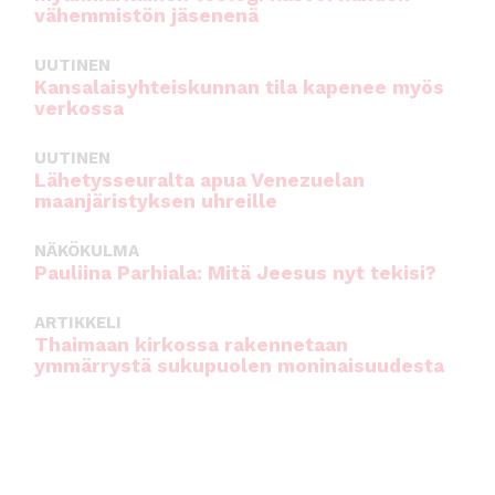
vähemmistön jäsenenä
UUTINEN
Kansalaisyhteiskunnan tila kapenee myös
verkossa
UUTINEN
Lähetysseuralta apua Venezuelan
maanjäristyksen uhreille
NÄKÖKULMA
Pauliina Parhiala: Mitä Jeesus nyt tekisi?
ARTIKKELI
Thaimaan kirkossa rakennetaan
ymmärrystä sukupuolen moninaisuudesta