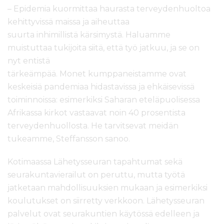
–
Epidemia kuormittaa haurasta terveydenhuoltoa
kehit
tyvissä maissa
ja
aiheuttaa
suurta
inhimilli
stä
kärsimys
tä
.
Haluamme
muistuttaa tukijoita
siitä, että työ jatkuu
,
ja se
on
nyt
entistä
tärkeämp
ää.
M
onet
kumppaneistamme
ovat
keskeisiä
pandemiaa hidastavissa ja ehkäisevissä
toiminnoissa
: esimerkiksi Saharan eteläpuolisessa
Afrikassa
kirkot
vastaavat
n
oin
40 prosentista
terveydenhuollosta. H
e tarvitsevat meidän
tukeamme
, Steffansson sanoo.
Kotimaassa Lähetysseuran
tapahtumat
sekä
seurakuntavierailut
on peruttu, mutta työtä
jatketaan
mahdollisuuksien mukaan
ja esimerkiksi
koulutukset on siirretty verkkoon
.
Lähet
ysseuran
palvelut
ovat seurakuntien käytössä
edelleen j
a