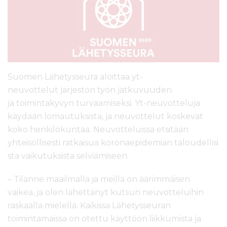
l
t
ö
ö
n
Suomen
Lähetysseura aloittaa yt-
neuvottelut
järjestön
työn jatkuvuuden
ja
toimintakyvyn
turvaamiseksi. Yt-neuvotteluja
käydään lomautuksista
,
ja neuvottelut koskevat
koko henkilökuntaa.
Neuvotteluissa
etsi
tään
yhteisöllisesti
ratkaisua
koronaepidemian
taloudellisi
sta
vaikutuksista selviämiseen
.
–
Tilanne maailmalla ja meillä on äärimmäisen
vaikea
,
ja ol
en lähettänyt
kutsun neuvottelui
hin
raskaalla mielellä.
Kaik
issa Lähetysseuran
toimintama
issa
o
n
otettu
käyttöön
liikkumista ja