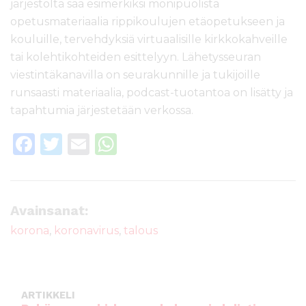
järjestöltä saa
esimerkiksi
monipuolista
opetusmateriaalia rippikoulujen etäopetukseen ja
kouluille, tervehdyksiä virtuaalisille kirkkokahveille
tai kolehtikohteiden esittelyyn. Lähetysseuran
viestintäkanavilla on seurakunnille ja tukijoille
runsaasti materiaalia, podcast-tuotantoa on lisätty
ja
tapahtumia järjestetään verkossa
.
F
T
E
W
a
w
m
h
c
it
ai
a
e
te
l
ts
Avainsanat:
b
r
A
korona
,
koronavirus
,
talous
o
p
o
p
k
ARTIKKELI