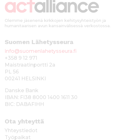
i
Olemme jäsenenä kirkkojen kehitysyhteistyön ja
humanitaarisen avun kansainvälisessä verkostossa.
Suomen Lähetysseura
info@suomenlahetysseura.fi
+358 9 12 971
Maistraatinportti 2a
PL 56
00241 HELSINKI
Danske Bank
IBAN: FI38 8000 1400 1611 30
BIC: DABAFIHH
Ota yhteyttä
Yhteystiedot
Työpaikat