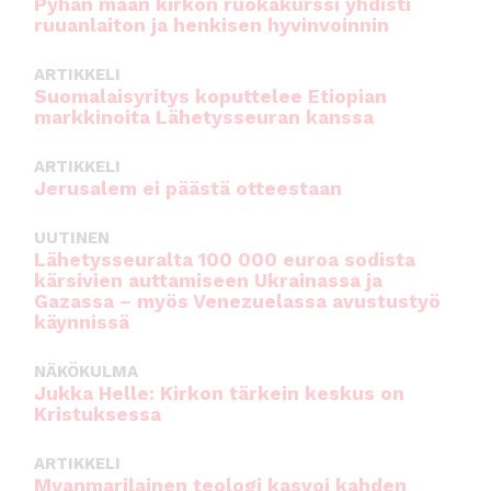
Pyhän maan kirkon ruokakurssi yhdisti
ruuanlaiton ja henkisen hyvinvoinnin
ARTIKKELI
Suomalaisyritys koputtelee Etiopian
markkinoita Lähetysseuran kanssa
ARTIKKELI
Jerusalem ei päästä otteestaan
UUTINEN
Lähetysseuralta 100 000 euroa sodista
kärsivien auttamiseen Ukrainassa ja
Gazassa – myös Venezuelassa avustustyö
käynnissä
NÄKÖKULMA
Jukka Helle: Kirkon tärkein keskus on
Kristuksessa
ARTIKKELI
Myanmarilainen teologi kasvoi kahden