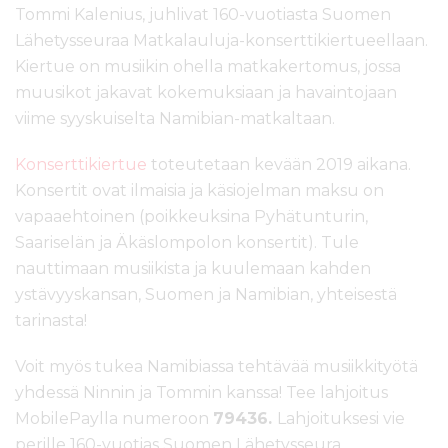
Tommi Kalenius, juhlivat 160-vuotiasta Suomen
Lähetysseuraa Matkalauluja-konserttikiertueellaan.
Kiertue on musiikin ohella matkakertomus, jossa
muusikot jakavat kokemuksiaan ja havaintojaan
viime syyskuiselta Namibian-matkaltaan.
Konserttikiertue
toteutetaan kevään 2019 aikana.
Konsertit ovat ilmaisia ja käsiojelman maksu on
vapaaehtoinen (poikkeuksina Pyhätunturin,
Saariselän ja Äkäslompolon konsertit). Tule
nauttimaan musiikista ja kuulemaan kahden
ystävyyskansan, Suomen ja Namibian, yhteisestä
tarinasta!
Voit myös tukea Namibiassa tehtävää musiikkityötä
yhdessä Ninnin ja Tommin kanssa! Tee lahjoitus
MobilePaylla numeroon
79436.
Lahjoituksesi vie
perille 160-vuotias Suomen Lähetysseura.