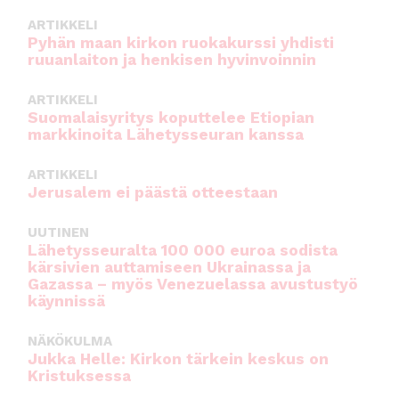
k
ARTIKKELI
Pyhän maan kirkon ruokakurssi yhdisti
ruuanlaiton ja henkisen hyvinvoinnin
ARTIKKELI
Suomalaisyritys koputtelee Etiopian
markkinoita Lähetysseuran kanssa
ARTIKKELI
Jerusalem ei päästä otteestaan
UUTINEN
Lähetysseuralta 100 000 euroa sodista
kärsivien auttamiseen Ukrainassa ja
Gazassa – myös Venezuelassa avustustyö
käynnissä
NÄKÖKULMA
Jukka Helle: Kirkon tärkein keskus on
Kristuksessa