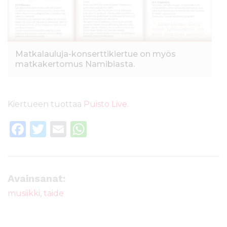
Matkalauluja-konserttikiertue on myös
matkakertomus Namibiasta.
Kiertueen tuottaa
Puisto Live
.
F
T
E
W
a
w
m
h
c
it
ai
a
e
te
l
ts
Avainsanat:
b
r
A
musiikki
,
taide
o
p
o
p