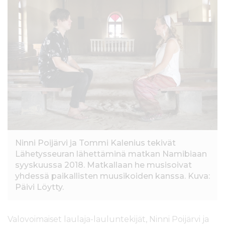
l
t
ö
ö
n
Ninni Poijärvi ja Tommi Kalenius tekivät
Lähetysseuran lähettäminä matkan Namibiaan
syyskuussa 2018. Matkallaan he musisoivat
yhdessä paikallisten muusikoiden kanssa. Kuva:
Päivi Löytty.
Valovoimaiset laulaja-lauluntekijät, Ninni Poijärvi ja