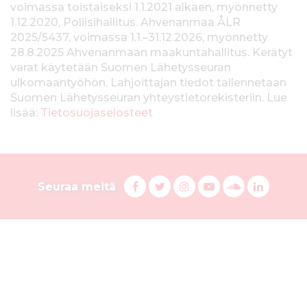
voimassa toistaiseksi 1.1.2021 alkaen, myönnetty
i
1.12.2020, Poliisihallitus. Ahvenanmaa ÅLR
e
2025/5437, voimassa 1.1.–31.12.2026, myönnetty
28.8.2025 Ahvenanmaan maakuntahallitus. Kerätyt
d
varat käytetään Suomen Lähetysseuran
ulkomaantyöhön. Lahjoittajan tiedot tallennetaan
o
Suomen Lähetysseuran yhteystietorekisteriin. Lue
t
lisää:
Tietosuojaselosteet
k
e
S
r
F
T
I
Y
S
L
Seuraa meitä
a
w
n
o
u
i
u
ä
c
i
s
u
o
n
o
y
e
t
t
T
n
k
b
t
a
u
d
e
m
s
o
e
g
b
C
d
e
o
r
r
e
l
i
l
k
i
a
s
o
n
n
i
s
m
s
u