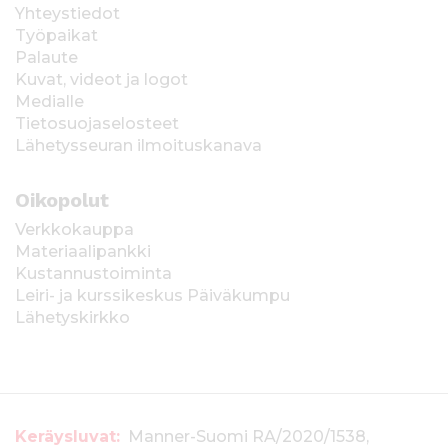
Yhteystiedot
Työpaikat
Palaute
Kuvat, videot ja logot
Medialle
Tietosuojaselosteet
Lähetysseuran ilmoituskanava
Oikopolut
Verkkokauppa
Materiaalipankki
Kustannustoiminta
Leiri- ja kurssikeskus Päiväkumpu
Lähetyskirkko
T
Keräysluvat:
Manner-Suomi RA/2020/1538,