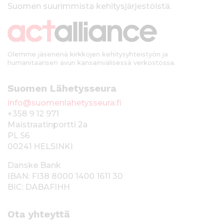
Suomen suurimmista kehitysjärjestöistä.
k
i
Olemme jäsenenä kirkkojen kehitysyhteistyön ja
humanitaarisen avun kansainvälisessä verkostossa.
Suomen Lähetysseura
info@suomenlahetysseura.fi
+358 9 12 971
Maistraatinportti 2a
PL 56
00241 HELSINKI
Danske Bank
IBAN: FI38 8000 1400 1611 30
BIC: DABAFIHH
Ota yhteyttä