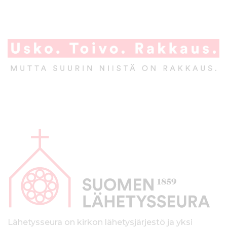
A
l
a
p
a
l
k
Lähetysseura on kirkon lähetysjärjestö ja yksi