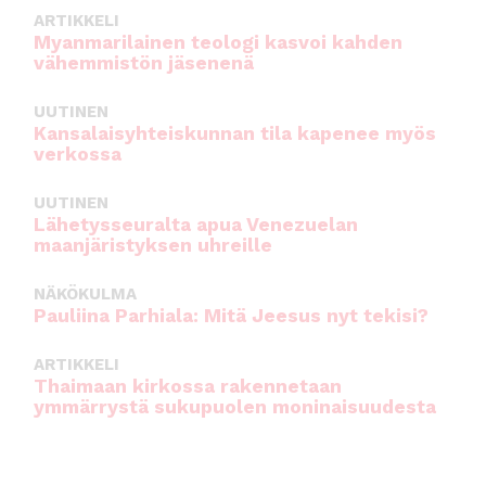
ARTIKKELI
Myanmarilainen teologi kasvoi kahden
vähemmistön jäsenenä
UUTINEN
Kansalaisyhteiskunnan tila kapenee myös
verkossa
UUTINEN
Lähetysseuralta apua Venezuelan
maanjäristyksen uhreille
NÄKÖKULMA
Pauliina Parhiala: Mitä Jeesus nyt tekisi?
ARTIKKELI
Thaimaan kirkossa rakennetaan
ymmärrystä sukupuolen moninaisuudesta