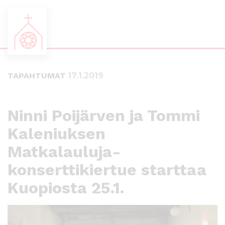
S
S
i
i
i
i
TAPAHTUMAT
17.1.2019
r
r
r
r
y
y
s
a
Ninni Poijärven ja Tommi
u
l
Kaleniuksen
o
a
r
p
Matkalauluja-
a
a
a
l
konserttikiertue starttaa
n
k
Kuopiosta 25.1.
s
k
i
i
s
i
ä
n