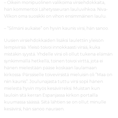
– Oikein monipuolinen valikoima virsiehdokkaita,
hän kommentoi Lähetysseuran lauluvihkoa. Niva-
Vilkon oma suosikki on vihon ensimmäinen laulu.
– ”Silmäni aukaise” on hyvin kaunis virsi, hän sanoo.
Uusien virsiehdokkaiden lisäksi laulettiin yleisön
lempivirsiä. Yleisö toivoi innokkaasti virsiä, kuka
mistäkin syystä. Yhdelle virsi oli ollut tukena elämän
synkimmällä hetkellä, toinen toivoi virttä, jota ei
hänen mielestään pääse koskaan laulamaan
kirkossa. Pärssiselle toivevirsistä mieluisin oli ”Maa on
niin kaunis”. Joulunajasta tuttu virsi sopii hänen
mielestä hyvin myös kesävirreksi. Muistan kun
lauloin sitä kerran Espanjassa kirkon portailla
kuumassa säässä. Siitä lähtien se on ollut minulle
kesävirsi, hän sanoo nauraen.