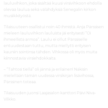
lauluvihkon, joka sisältää kuusi virsivihkoon ehdolla
olevaa laulua sekä välähdyksiä Senegalin kirkon
musiikkityöstä.
Tilaisuuteen osallistui noin 40 ihmistä. Anja Pärssisen
mieleen lauluvihkon lauluista jäi erityisesti ”Oi
ihmeellistä armoa”. Laulu ei ollut Pärssiselle
entuudestaan tuttu, mutta miellytti erityisen
kauniin sointinsa tähden. Vihkossa oli myös muita
kiinnostavia virsiehdokkaita.
– ”Tahtosi tiellä” oli jännä ja erilainen! Näkisin
mielellään tämän uudessa virsikirjan lisävihossa,
Pärssinen toteaa.
Tilaisuuden juonsi Laajasalon kanttori Päivi Niva-
Vilkko.