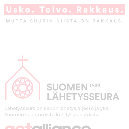
A
l
a
p
a
l
k
Lähetysseura on kirkon lähetysjärjestö ja yksi
Suomen suurimmista kehitysjärjestöistä.
k