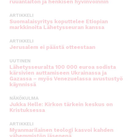
ruuanlaiton ja henkisen hyvinvoinnin
ARTIKKELI
Suomalaisyritys koputtelee Etiopian
markkinoita Lähetysseuran kanssa
ARTIKKELI
Jerusalem ei päästä otteestaan
UUTINEN
Lähetysseuralta 100 000 euroa sodista
kärsivien auttamiseen Ukrainassa ja
Gazassa – myös Venezuelassa avustustyö
käynnissä
NÄKÖKULMA
Jukka Helle: Kirkon tärkein keskus on
Kristuksessa
ARTIKKELI
Myanmarilainen teologi kasvoi kahden
vähemmistön jäsenenä