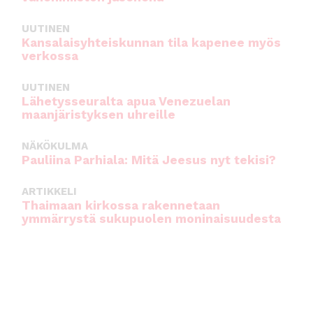
UUTINEN
Kansalaisyhteiskunnan tila kapenee myös
verkossa
UUTINEN
Lähetysseuralta apua Venezuelan
maanjäristyksen uhreille
NÄKÖKULMA
Pauliina Parhiala: Mitä Jeesus nyt tekisi?
ARTIKKELI
Thaimaan kirkossa rakennetaan
ymmärrystä sukupuolen moninaisuudesta