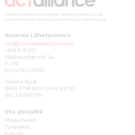
i
Olemme jäsenenä kirkkojen kehitysyhteistyön ja
humanitaarisen avun kansainvälisessä verkostossa.
Suomen Lähetysseura
info@suomenlahetysseura.fi
+358 9 12 971
Maistraatinportti 2a
PL 56
00241 HELSINKI
Danske Bank
IBAN: FI38 8000 1400 1611 30
BIC: DABAFIHH
Ota yhteyttä
Yhteystiedot
Työpaikat
Palaute