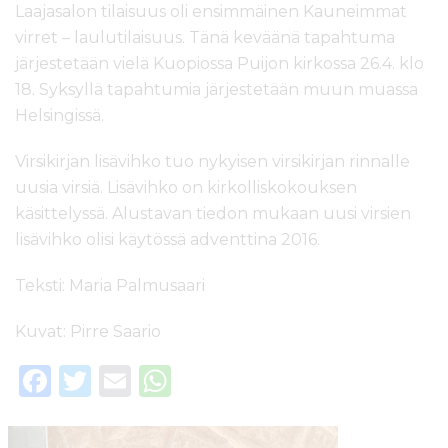
Laajasalon tilaisuus oli ensimmäinen Kauneimmat
virret – laulutilaisuus. Tänä keväänä tapahtuma
järjestetään vielä Kuopiossa Puijon kirkossa 26.4. klo
18. Syksyllä tapahtumia järjestetään muun muassa
Helsingissä.
Virsikirjan lisävihko tuo nykyisen virsikirjan rinnalle
uusia virsiä. Lisävihko on kirkolliskokouksen
käsittelyssä. Alustavan tiedon mukaan uusi virsien
lisävihko olisi käytössä adventtina 2016.
Teksti: Maria Palmusaari
Kuvat: Pirre Saario
F
T
E
W
a
w
m
h
c
it
ai
a