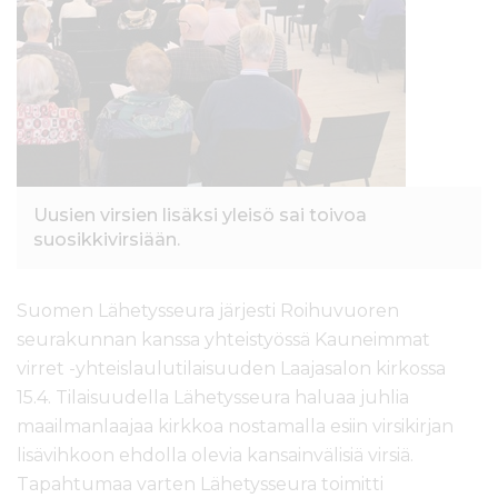
l
t
ö
ö
n
Uusien virsien lisäksi yleisö sai toivoa
suosikkivirsiään.
Suomen Lähetysseura järjesti Roihuvuoren
seurakunnan kanssa yhteistyössä Kauneimmat
virret -yhteislaulutilaisuuden Laajasalon kirkossa
15.4. Tilaisuudella Lähetysseura haluaa juhlia
maailmanlaajaa kirkkoa nostamalla esiin virsikirjan
lisävihkoon ehdolla olevia kansainvälisiä virsiä.
Tapahtumaa varten Lähetysseura toimitti