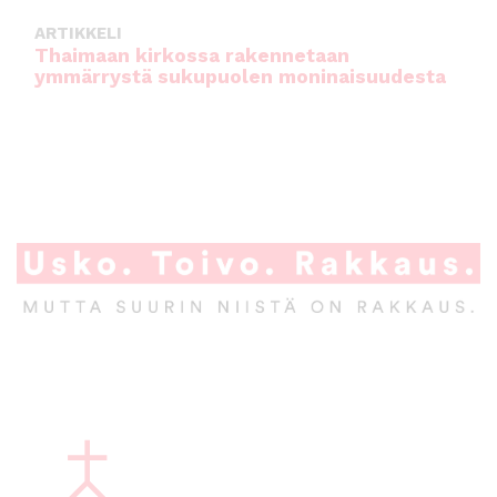
ARTIKKELI
Thaimaan kirkossa rakennetaan
ymmärrystä sukupuolen moninaisuudesta
A
l