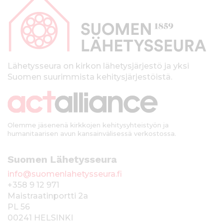
a
p
a
l
k
Lähetysseura on kirkon lähetysjärjestö ja yksi
Suomen suurimmista kehitysjärjestöistä.
k
i
Olemme jäsenenä kirkkojen kehitysyhteistyön ja
humanitaarisen avun kansainvälisessä verkostossa.
Suomen Lähetysseura
info@suomenlahetysseura.fi
+358 9 12 971
Maistraatinportti 2a
PL 56
00241 HELSINKI