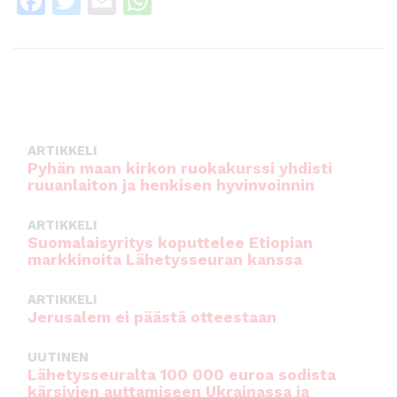
F
T
E
W
a
w
m
h
c
it
ai
a
e
te
l
ts
b
r
A
o
p
ARTIKKELI
o
p
Pyhän maan kirkon ruokakurssi yhdisti
ruuanlaiton ja henkisen hyvinvoinnin
k
ARTIKKELI
Suomalaisyritys koputtelee Etiopian
markkinoita Lähetysseuran kanssa
ARTIKKELI
Jerusalem ei päästä otteestaan
UUTINEN
Lähetysseuralta 100 000 euroa sodista
kärsivien auttamiseen Ukrainassa ja