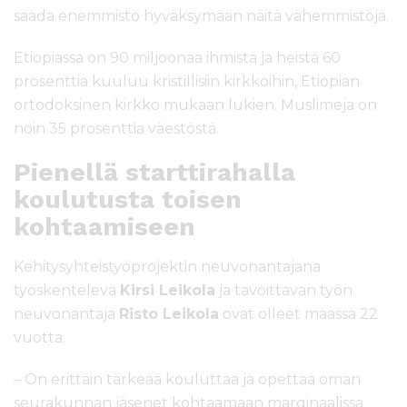
saada enemmistö hyväksymään näitä vähemmistöjä.
Etiopiassa on 90 miljoonaa ihmistä ja heistä 60
prosenttia kuuluu kristillisiin kirkkoihin, Etiopian
ortodoksinen kirkko mukaan lukien. Muslimeja on
noin 35 prosenttia väestöstä.
Pienellä starttirahalla
koulutusta toisen
kohtaamiseen
Kehitysyhteistyöprojektin neuvonantajana
työskentelevä
Kirsi Leikola
ja tavoittavan työn
neuvonantaja
Risto Leikola
ovat olleet maassa 22
vuotta.
– On erittäin tärkeää kouluttaa ja opettaa oman
seurakunnan jäsenet kohtaamaan marginaalissa