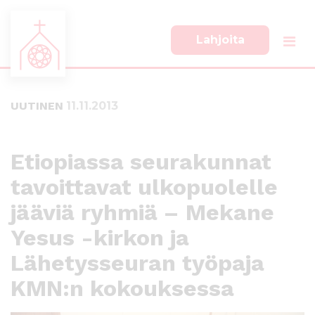
Lahjoita
S
S
i
i
i
i
UUTINEN
11.11.2013
r
r
r
r
y
y
s
a
Etiopiassa seurakunnat
u
l
tavoittavat ulkopuolelle
o
a
r
p
jääviä ryhmiä – Mekane
a
a
a
l
Yesus -kirkon ja
n
k
Lähetysseuran työpaja
s
k
i
i
KMN:n kokouksessa
s
i
ä
n