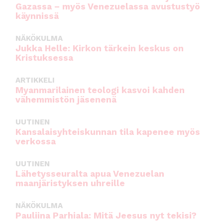
Gazassa – myös Venezuelassa avustustyö
käynnissä
NÄKÖKULMA
Jukka Helle: Kirkon tärkein keskus on
Kristuksessa
ARTIKKELI
Myanmarilainen teologi kasvoi kahden
vähemmistön jäsenenä
UUTINEN
Kansalaisyhteiskunnan tila kapenee myös
verkossa
UUTINEN
Lähetysseuralta apua Venezuelan
maanjäristyksen uhreille
NÄKÖKULMA
Pauliina Parhiala: Mitä Jeesus nyt tekisi?