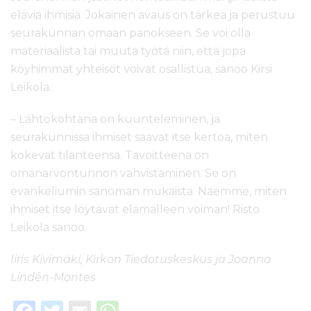
eläviä ihmisiä. Jokainen avaus on tärkeä ja perustuu
seurakunnan omaan panokseen. Se voi olla
materiaalista tai muuta työtä niin, että jopa
köyhimmät yhteisöt voivat osallistua, sanoo Kirsi
Leikola.
– Lähtökohtana on kuunteleminen, ja
seurakunnissa ihmiset saavat itse kertoa, miten
kokevat tilanteensa. Tavoitteena on
omanarvontunnon vahvistaminen. Se on
evankeliumin sanoman mukaista. Näemme, miten
ihmiset itse löytävät elämälleen voiman! Risto
Leikola sanoo.
Iiris Kivimäki, Kirkon Tiedotuskeskus ja Joanna
Lindén-Montes