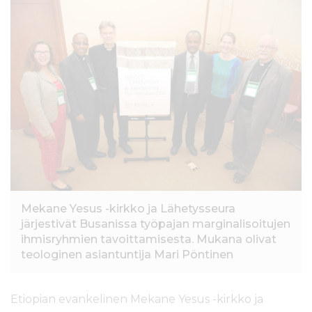
l
t
ö
ö
n
Mekane Yesus -kirkko ja Lähetysseura
järjestivät Busanissa työpajan marginalisoitujen
ihmisryhmien tavoittamisesta. Mukana olivat
teologinen asiantuntija Mari Pöntinen
Etiopian evankelinen Mekane Yesus -kirkko ja