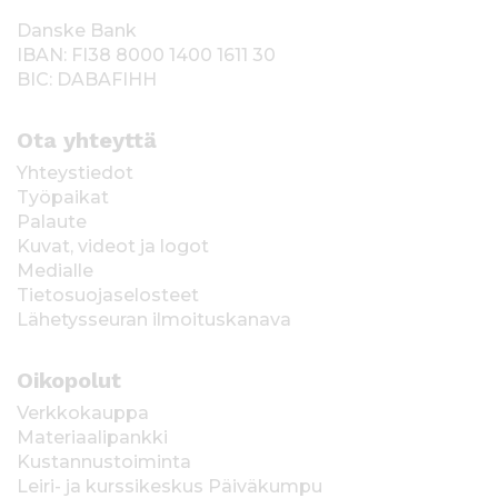
Danske Bank
IBAN: FI38 8000 1400 1611 30
BIC: DABAFIHH
Ota yhteyttä
Yhteystiedot
Työpaikat
Palaute
Kuvat, videot ja logot
Medialle
Tietosuojaselosteet
Lähetysseuran ilmoituskanava
Oikopolut
Verkkokauppa
Materiaalipankki
Kustannustoiminta
Leiri- ja kurssikeskus Päiväkumpu