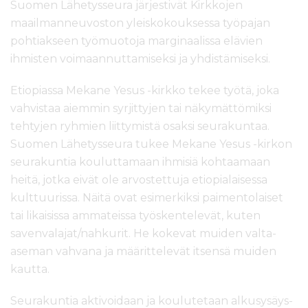
Suomen Lähetysseura järjestivät Kirkkojen
maailmanneuvoston yleiskokouksessa työpajan
pohtiakseen työmuotoja marginaalissa elävien
ihmisten voimaannuttamiseksi ja yhdistämiseksi.
Etiopiassa Mekane Yesus -kirkko tekee työtä, joka
vahvistaa aiemmin syrjittyjen tai näkymättömiksi
tehtyjen ryhmien liittymistä osaksi seurakuntaa.
Suomen Lähetysseura tukee Mekane Yesus -kirkon
seurakuntia kouluttamaan ihmisiä kohtaamaan
heitä, jotka eivät ole arvostettuja etiopialaisessa
kulttuurissa. Näitä ovat esimerkiksi paimentolaiset
tai likaisissa ammateissa työskentelevät, kuten
savenvalajat/nahkurit. He kokevat muiden valta-
aseman vahvana ja määrittelevät itsensä muiden
kautta.
Seurakuntia aktivoidaan ja koulutetaan alkusysäys-