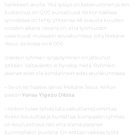
hankkeen avulla. Yksi sysäys on kaksivuotinen ja sen
kustannus on 1200 euroa/vuosi. Kirkon kaikissa
synodeissa on tehty yhteensä 48 avausta kuuden
vuoden aikana. Ideana on, että työmuodot
vakiintuvat muissakin seurakunnissa, joita Mekane
Yesus -kirkossa on 8 000.
Useiden ryhmien syrjäytyminen on jatkunut
pitkään. Valtaväestö ei hyväksy heitä. Ryhmien
jäsenet eivät ole kohdanneet edes seurakunnassa.
– Se on iso haaste, sanoo Mekane Jesus -kirkon
pastori
Yonas Yigezu Dibisa
.
– Kirkon tulee tehdä tätä vaikuttamistoimintaa.
Kirkko kouluttaa ja kurssittaa: kumpaakin ryhmää
on koulutettava niin, että elämä paranee
kummallakin puolella. On erittäin vaikeaa työtä