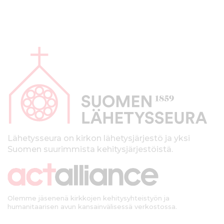
A
l
a
p
a
l
k
Lähetysseura on kirkon lähetysjärjestö ja yksi
Suomen suurimmista kehitysjärjestöistä.
k
i
Olemme jäsenenä kirkkojen kehitysyhteistyön ja
humanitaarisen avun kansainvälisessä verkostossa.