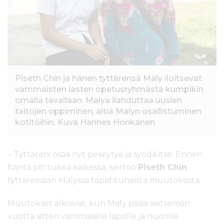
l
t
ö
ö
n
Piseth Chin ja hänen tyttärensä Maly iloitsevat
vammaisten lasten opetusryhmästä kumpikin
omalla tavallaan. Malya ilahduttaa uusien
taitojen oppiminen, äitiä Malyn osallistuminen
kotitöihin. Kuva Hannes Honkanen
– Tyttäreni osaa nyt peseytyä ja syödä itse. Ennen
häntä piti tukea kaikessa, kertoo
Piseth Chin
tyttäressään Malyssa tapahtuneista muutoksista.
Muutokset alkoivat, kun Maly pääsi seitsemän
vuotta sitten vammaisille lapsille ja nuorille