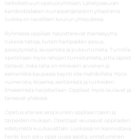
tarkoitettuun opetusryhmään. Lähetysseuran
kambodžalaisen kumppanijärjestön ylläpitämä
luokka on tavallisen koulun yhteydessä.
Ryhmässä oppilaat harjoittelevat itsenäisyyttä
tukevia taitoja, kuten hampaiden pesua,
peseytymistä, siivoamista ja pukeutumista. Tunnilla
opetellaan myös rahojen tunnistamista, jotta lapset
tietävät, mikä raha on minkäkin arvoinen ja
esimerkiksi kaupassa käynti olisi mahdollista. Myös
numeroita, kirjaimia, ääntämistä ja tunteiden
ilmaisemista harjoitellaan. Oppilaat myös laulavat ja
tanssivat yhdessä.
Opetus etenee aina kunkin oppilaan tason ja
tarpeiden mukaan. Opettajat seuraavat oppilaiden
edistymistä kuukausittain. Luokassa on kannustava
henki: kun joku oppii uusia asioita, onnistuminen