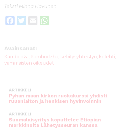
Teksti Minna Havunen
F
T
E
W
a
w
m
h
c
it
ai
a
e
te
l
ts
Avainsanat:
b
r
A
Kambodža
,
Kambodzha
,
kehitysyhteistyö
,
kolehti
,
vammaisten oikeudet
o
p
o
p
k
ARTIKKELI
Pyhän maan kirkon ruokakurssi yhdisti
ruuanlaiton ja henkisen hyvinvoinnin
ARTIKKELI
Suomalaisyritys koputtelee Etiopian
markkinoita Lähetysseuran kanssa