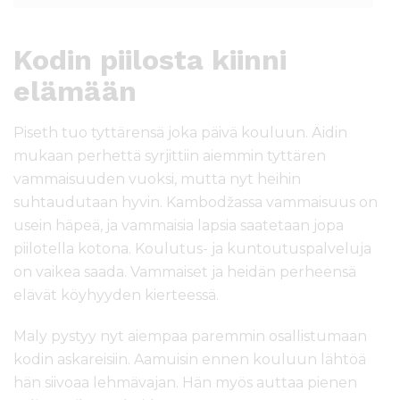
Kodin piilosta kiinni
elämään
Piseth tuo tyttärensä joka päivä kouluun. Äidin
mukaan perhettä syrjittiin aiemmin tyttären
vammaisuuden vuoksi, mutta nyt heihin
suhtaudutaan hyvin. Kambodžassa vammaisuus on
usein häpeä, ja vammaisia lapsia saatetaan jopa
piilotella kotona. Koulutus- ja kuntoutuspalveluja
on vaikea saada. Vammaiset ja heidän perheensä
elävät köyhyyden kierteessä.
Maly pystyy nyt aiempaa paremmin osallistumaan
kodin askareisiin. Aamuisin ennen kouluun lähtöä
hän siivoaa lehmävajan. Hän myös auttaa pienen