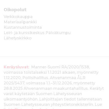
Oikopolut
Verkkokauppa
Materiaalipankki
Kustannustoiminta
Leiri- ja kurssikeskus Päiväkumpu
Lähetyskirkko
T
Keräysluvat:
Manner-Suomi RA/2020/1538,
voimassa toistaiseksi 1.1.2021 alkaen, myönnetty
i
1.12.2020, Poliisihallitus. Ahvenanmaa ÅLR
e
2025/5437, voimassa 1.1.–31.12.2026, myönnetty
28.8.2025 Ahvenanmaan maakuntahallitus. Kerätyt
d
varat käytetään Suomen Lähetysseuran
ulkomaantyöhön. Lahjoittajan tiedot tallennetaan
o
Suomen Lähetysseuran yhteystietorekisteriin. Lue