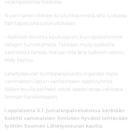
veljenpoikansa hoidossa.
Nuori nainen iloitsee koulunkäynnistä, sillä luokassa
hän tapaa joka päivä ystäviään.
– Kaikkein kivointa koulussa on, kun opiskelemme
rahojen tunnistamista. Tykkään myös opiskella
perinteistä tanssia. Haluan olla siinä kaikkein etevin,
Maly kertoo.
Lähetysseuran kumppanijärjestö organisoi myös
vammaisten lasten vanhempien säästöryhmiä.
Niiden avulla perheet voivat saada lainaa vaikkapa
lehmän hankkimiseen.
Loppiaisena 6.1. jumalanpalveluksissa kerätään
kolehti vammaisten ihmisten hyväksi tehtävään
työhön Suomen Lähetysseuran kautta.