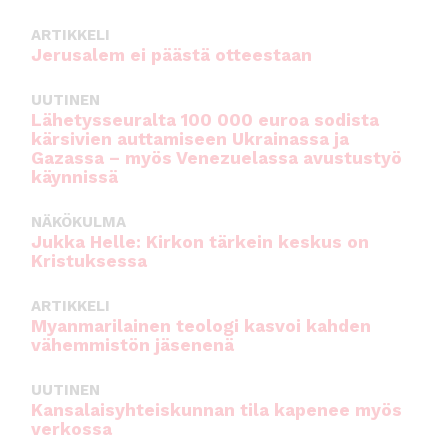
ARTIKKELI
Jerusalem ei päästä otteestaan
UUTINEN
Lähetysseuralta 100 000 euroa sodista
kärsivien auttamiseen Ukrainassa ja
Gazassa – myös Venezuelassa avustustyö
käynnissä
NÄKÖKULMA
Jukka Helle: Kirkon tärkein keskus on
Kristuksessa
ARTIKKELI
Myanmarilainen teologi kasvoi kahden
vähemmistön jäsenenä
UUTINEN
Kansalaisyhteiskunnan tila kapenee myös
verkossa