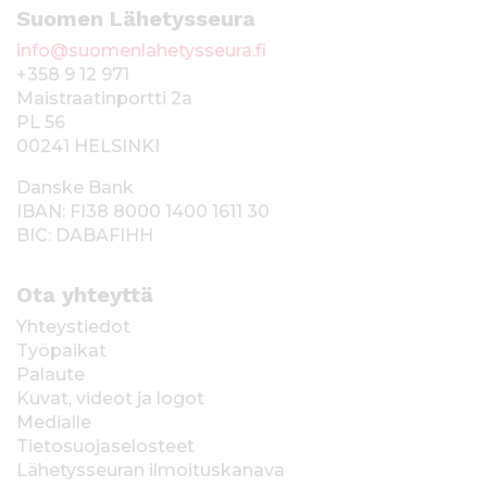
Suomen Lähetysseura
info@suomenlahetysseura.fi
+358 9 12 971
Maistraatinportti 2a
PL 56
00241 HELSINKI
Danske Bank
IBAN: FI38 8000 1400 1611 30
BIC: DABAFIHH
Ota yhteyttä
Yhteystiedot
Työpaikat
Palaute
Kuvat, videot ja logot
Medialle
Tietosuojaselosteet
Lähetysseuran ilmoituskanava