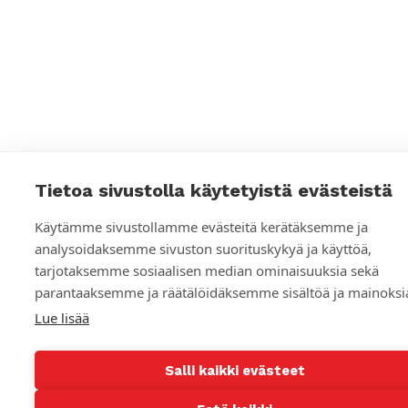
t
a
y
:
s
s
e
u
Tietoa sivustolla käytetyistä evästeistä
r
a
Käytämme sivustollamme evästeitä kerätäksemme ja
analysoidaksemme sivuston suorituskykyä ja käyttöä,
n
tarjotaksemme sosiaalisen median ominaisuuksia sekä
s
parantaaksemme ja räätälöidäksemme sisältöä ja mainoksi
Lue lisää
o
s
Salli kaikki evästeet
i