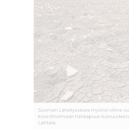
ö
n
Suomen Lähetysseura myönsi viime vuo
koordinoimaan hätäapuun kuivuudesta k
Lehtelä.