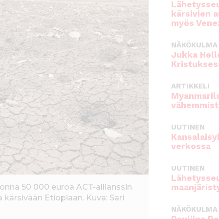
Lähetysseu
kärsivien 
myös Venez
NÄKÖKULMA
Jukka Hell
Kristukses
ARTIKKELI
Myanmarila
vähemmist
UUTINEN
Kansalaisy
verkossa
UUTINEN
Lähetysseu
nna 50 000 euroa ACT-allianssin
maanjärist
ärsivään Etiopiaan. Kuva: Sari
NÄKÖKULMA