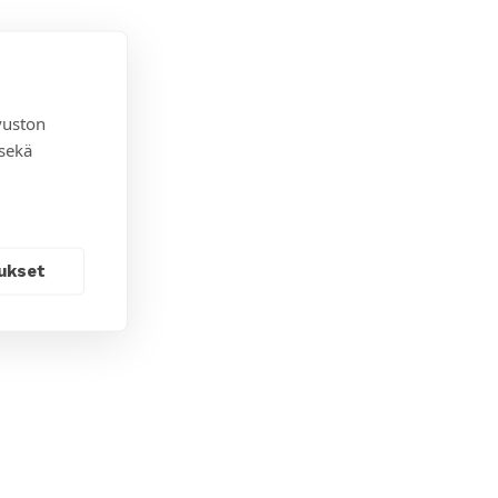
vuston
 sekä
ukset