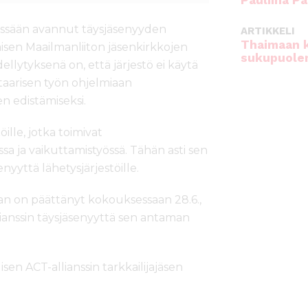
Pauliina Pa
sessään avannut täysjäsenyyden
ARTIKKELI
Thaimaan 
isen Maailmanliiton jäsenkirkkojen
sukupuole
dellytyksenä on, että järjestö ei käytä
itaarisen työn ohjelmiaan
en edistämiseksi.
öille, jotka toimivat
sa ja vaikuttamistyössä. Tähän asti sen
nyyttä lähetysjärjestöille.
n on päättänyt kokouksessaan 28.6.,
anssin täysjäsenyyttä sen antaman
en ACT-allianssin tarkkailijajäsen