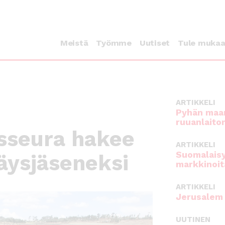
Meistä
Työmme
Uutiset
Tule muka
ARTIKKELI
Pyhän maan
ruuanlaito
sseura hakee
ARTIKKELI
Suomalaisy
täysjäseneksi
markkinoit
ARTIKKELI
Jerusalem 
UUTINEN