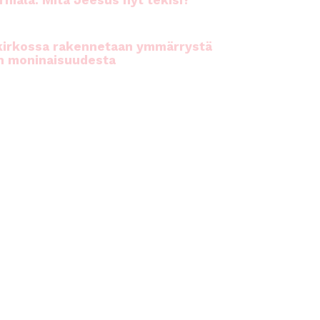
rhiala: Mitä Jeesus nyt tekisi?
kirkossa rakennetaan ymmärrystä
n moninaisuudesta