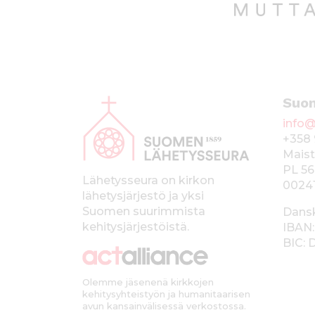
A
Suo
l
info@
a
+358 
p
Maist
PL 56
a
Lähetysseura on kirkon
0024
lähetysjärjestö ja yksi
l
Suomen suurimmista
Dans
k
kehitysjärjestöistä.
IBAN:
BIC:
k
i
Olemme jäsenenä kirkkojen
kehitysyhteistyön ja humanitaarisen
avun kansainvälisessä verkostossa.