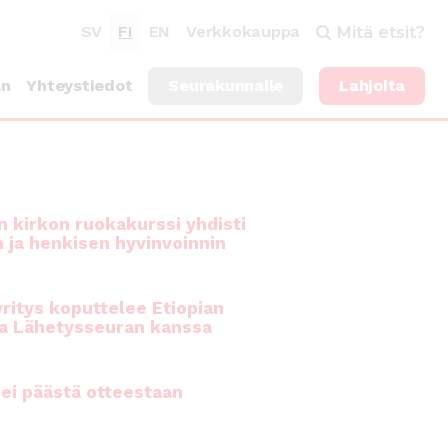
SV
FI
EN
Verkkokauppa
Mitä etsit?
an
Yhteystiedot
Seurakunnalle
Lahjoita
 kirkon ruokakurssi yhdisti
n ja henkisen hyvinvoinnin
ritys koputtelee Etiopian
a Lähetysseuran kanssa
ei päästä otteestaan