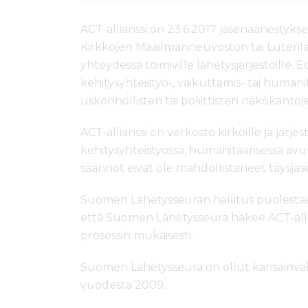
ACT-allianssi on 23.6.2017 jäsenäänestyk
Kirkkojen Maailmanneuvoston tai Luterila
yhteydessä toimiville lähetysjärjestöille. E
kehitysyhteistyö-, vaikuttamis- tai human
uskonnollisten tai poliittisten näkökantoj
ACT-allianssi on verkosto kirkoille ja järjest
kehitysyhteistyössä, humanitaarisessa avus
säännöt eivät ole mahdollistaneet täysjäse
Suomen Lähetysseuran hallitus puolestaa
että Suomen Lähetysseura hakee ACT-alli
prosessin mukaisesti.
Suomen Lähetysseura on ollut kansainvälis
vuodesta 2009.