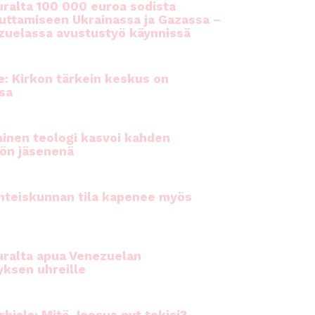
ralta 100 000 euroa sodista
auttamiseen Ukrainassa ja Gazassa –
uelassa avustustyö käynnissä
e: Kirkon tärkein keskus on
sa
inen teologi kasvoi kahden
ön jäsenenä
hteiskunnan tila kapenee myös
ralta apua Venezuelan
yksen uhreille