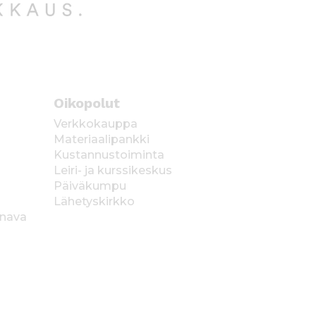
Oikopolut
Verkkokauppa
Materiaalipankki
Kustannustoiminta
Leiri- ja kurssikeskus
Päiväkumpu
Lähetyskirkko
anava