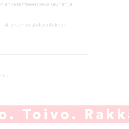
 ehkäisemiseen sekä rauhan ja
 –allianssin päätöksentekoon.
styö