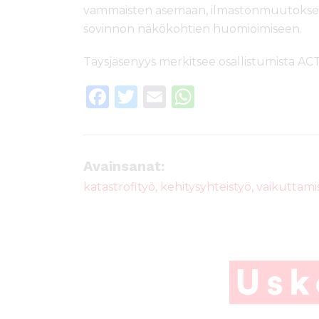
vammaisten asemaan, ilmastonmuutoksen
sovinnon näkökohtien huomioimiseen.
Täysjäsenyys merkitsee osallistumista ACT
F
T
E
W
a
w
m
h
c
it
ai
a
e
te
l
ts
Avainsanat:
b
r
A
katastrofityö
,
kehitysyhteistyö
,
vaikuttami
o
p
o
p
k