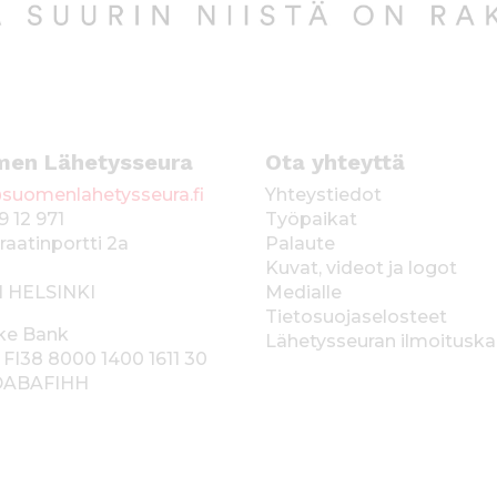
men Lähetysseura
Ota yhteyttä
suomenlahetysseura.fi
Yhteystiedot
9 12 971
Työpaikat
raatinportti 2a
Palaute
Kuvat, videot ja logot
1 HELSINKI
Medialle
Tietosuojaselosteet
ke Bank
Lähetysseuran ilmoitusk
 FI38 8000 1400 1611 30
 DABAFIHH