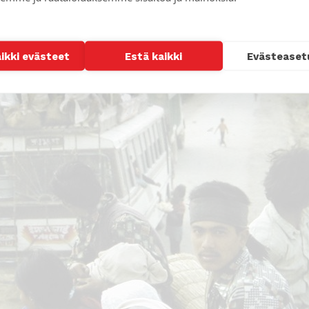
aikki evästeet
Estä kaikki
Evästeaset