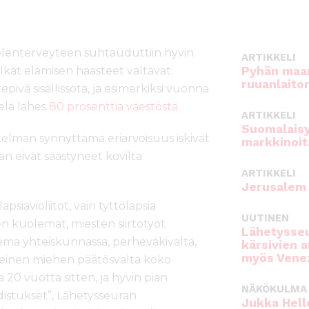
elenterveyteen suhtauduttiin hyvin
ARTIKKELI
lkät elämisen haasteet valtavat:
Pyhän maan
ruuanlaito
epivä sisällissota, ja esimerkiksi vuonna
ielä lähes
80 prosenttia väestöstä
.
ARTIKKELI
Suomalaisy
estelmän synnyttämä eriarvoisuus iskivät
markkinoit
 eivät säästyneet kovilta
ARTIKKELI
Jerusalem 
lapsiavioliitot, vain tyttölapsia
UUTINEN
en kuolemat, miesten siirtotyöt
Lähetysseu
asema yhteiskunnassa, perheväkivalta,
kärsivien 
myös Venez
teinen miehen päätösvalta koko
a 20 vuotta sitten, ja hyvin pian
NÄKÖKULMA
distukset”, Lähetysseuran
Jukka Hell