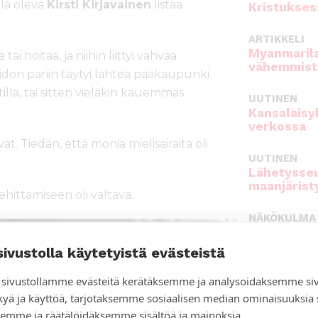
llä oleva
Kirsti Kirjavainen
listaa
Kristukses
ARTIKKELI
Myanmarila
i hoitaa, ja niihin liittyi vahvaa
vähemmist
oidon pariin täytyi lähteä pääkaupunki
illa, tai sitten vieläkin kauemmas
UUTINEN
Kansalaisy
verkossa
at. Tiedän, että monia mielisairaita oli
UUTINEN
Lähetysseu
maanjärist
ehittämiseen oli valtava.
NÄKÖKULMA
Pauliina Pa
sivustolla käytetyistä evästeistä
ARTIKKELI
Thaimaan 
sivustollamme evästeitä kerätäksemme ja analysoidaksemme si
sukupuole
kyä ja käyttöä, tarjotaksemme sosiaalisen median ominaisuuksia
emme ja räätälöidäksemme sisältöä ja mainoksia.