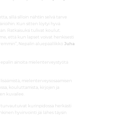
 sillä silloin nähtiin selvä tarve
iöihin. Kun sitten löytyi hyvä
än. Ratkaisuksi tulivat koulut.
me, että kun lapset voivat henkisesti
remmin”, Nepalin aluepäällikkö
Juha
Nepalin ainoita mielenterveystyötä
 lisäämistä, mielenterveysosaamisen
ssa, kouluttamista, kirjojen ja
nen kuvailee.
 turvautuivat kurinpidossa herkästi
kinen hyvinvointi jäi lähes täysin