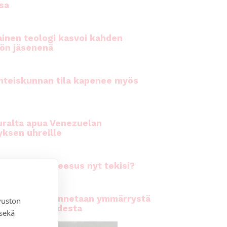
sa
inen teologi kasvoi kahden
ön jäsenenä
hteiskunnan tila kapenee myös
ralta apua Venezuelan
yksen uhreille
rhiala: Mitä Jeesus nyt tekisi?
kirkossa rakennetaan ymmärrystä
vuston
n moninaisuudesta
 sekä