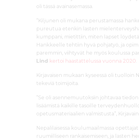
oli tässä avainasemassa.
”Kiljunen oli mukana perustamassa hanketta,
pureutua etenkin lasten mielenterveyshäir
kumppani, mietittiin, miten lapset löydetä
Hankkeelle tehtiin hyvä pohjatyö, ja opim
paremmin, viihtyvät he myös koulussa pa
Lind
kertoi haastattelussa vuonna 2020
.
Kirjavaisen mukaan kyseessä oli tuolloin 
tekeviä toimijoita.
”Se oli asennemuutoksiin johtavaa tiedon
lisäämistä kaikille tasoille terveydenhuollo
opetusmateriaalien valmistusta”, Kirjavai
Nepalilaisessa koulumaailmassa opettajat
ruumiilliseen rankaisemiseen, ja lasten hen