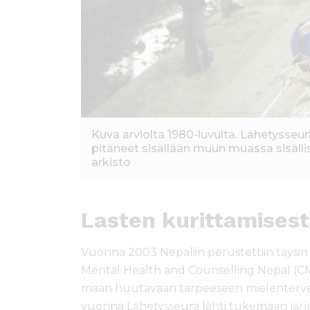
Kuva arviolta 1980-luvulta. Lähetysseu
pitäneet sisällään muun muassa sisäll
arkisto
Lasten kurittamises
Vuonna 2003 Nepaliin perustettiin täysin u
Mental Health and Counselling Nepal (CM
maan huutavaan tarpeeseen mielentervey
vuonna Lähetysseura lähti tukemaan järje