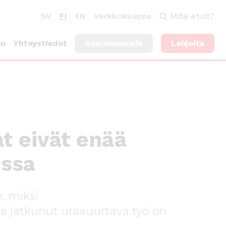
SV
FI
EN
Verkkokauppa
Mitä etsit?
an
Yhteystiedot
Seurakunnalle
Lahjoita
t eivät enää
issa
e, miksi
a jatkunut uraauurtava työ on