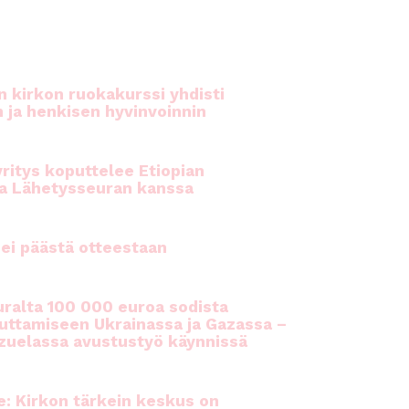
 kirkon ruokakurssi yhdisti
n ja henkisen hyvinvoinnin
ritys koputtelee Etiopian
a Lähetysseuran kanssa
ei päästä otteestaan
ralta 100 000 euroa sodista
auttamiseen Ukrainassa ja Gazassa –
uelassa avustustyö käynnissä
e: Kirkon tärkein keskus on