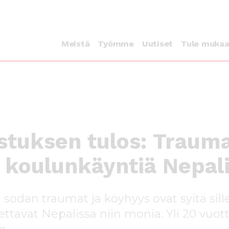
Meistä
Työmme
Uutiset
Tule muka
tuksen tulos: Trauma
 koulunkäyntiä Nepal
, sodan traumat ja köyhyys ovat syitä sill
tavat Nepalissa niin monia. Yli 20 vuott