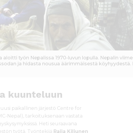
ra aloitti työn Nepalissa 1970-luvun lopulla. Nepalin vi
issodan ja hidasta nousua äärimmäisestä köyhyydestä.
ta kuunteluun
usi paikallinen järjestö Centre for
C-Nepal), tarkoituksenaan vastata
skysymyksissä. Heti seuraavana
stön työtä. Työntekijä
Raija Kiljunen