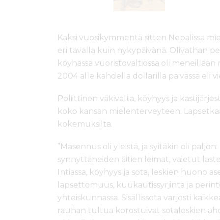
Kaksi vuosikymmentä sitten Nepalissa mi
eri tavalla kuin nykypäivänä. Olivathan pe
köyhässä vuoristovaltiossa oli meneillään r
2004 alle kahdella dollarilla päivässä eli v
Poliittinen väkivalta, köyhyys ja kastijärj
koko kansan mielenterveyteen. Lapsetkaan
kokemuksilta.
”Masennus oli yleistä, ja syitäkin oli paljon: 
synnyttäneiden äitien leimat, vaietut last
Intiassa, köyhyys ja sota, leskien huono 
lapsettomuus, kuukautissyrjintä ja perin
yhteiskunnassa. Sisällissota varjosti kaikke
rauhan tultua korostuivat sotaleskien ah