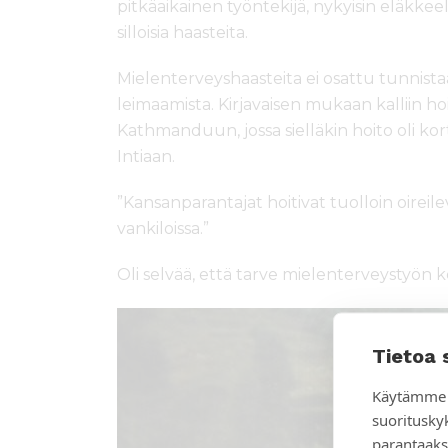
pitkäaikainen työntekijä, nykyisin eläkkee
silloisia haasteita.
Mielenterveyshaasteita ei osattu tunnistaa ta
leimaamista. Kirjavaisen mukaan kalliin h
Kathmanduun, jossa sielläkin hoito oli kort
Intiaan.
”Kansanparantajat hoitivat tuolloin oireilev
vankiloissa.”
Oli selvää, että tarve mielenterveystyön k
Tietoa 
Käytämme 
suoritusky
parantaaks