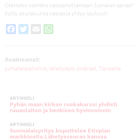
Oletteko valmiita vastaanottamaan Jumalan sanaa?
Kyllä, seurakunta vastaa ja yhtyy lauluun.
F
T
E
W
a
w
m
h
c
it
ai
a
e
te
l
ts
Avainsanat:
b
r
A
jumalanpalvelus
,
lähetystyö
,
podcast
,
Tansania
o
p
o
p
k
ARTIKKELI
Pyhän maan kirkon ruokakurssi yhdisti
ruuanlaiton ja henkisen hyvinvoinnin
ARTIKKELI
Suomalaisyritys koputtelee Etiopian
markkinoita Lähetysseuran kanssa