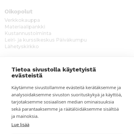
Oikopolut
Verkkokauppa
Materiaalipankki
Kustannustoiminta
Leiri- ja kurssikeskus Päiväkumpu
Lähetyskirkko
Tietoa sivustolla käytetyistä
evästeistä
T
Keräysluvat:
Manner-Suomi RA/2020/1538,
Käytämme sivustollamme evästeitä kerätäksemme ja
voimassa toistaiseksi 1.1.2021 alkaen, myönnetty
i
analysoidaksemme sivuston suorituskykyä ja käyttöä,
1.12.2020, Poliisihallitus. Ahvenanmaa ÅLR
tarjotaksemme sosiaalisen median ominaisuuksia
e
2025/5437, voimassa 1.1.–31.12.2026, myönnetty
28.8.2025 Ahvenanmaan maakuntahallitus. Kerätyt
sekä parantaaksemme ja räätälöidäksemme sisältöä
d
varat käytetään Suomen Lähetysseuran
ja mainoksia.
ulkomaantyöhön. Lahjoittajan tiedot tallennetaan
o
Lue lisää
Suomen Lähetysseuran yhteystietorekisteriin. Lue