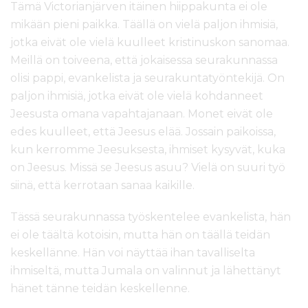
Tämä Victorianjärven itäinen hiippakunta ei ole
mikään pieni paikka. Täällä on vielä paljon ihmisiä,
jotka eivät ole vielä kuulleet kristinuskon sanomaa.
Meillä on toiveena, että jokaisessa seurakunnassa
olisi pappi, evankelista ja seurakuntatyöntekijä. On
paljon ihmisiä, jotka eivät ole vielä kohdanneet
Jeesusta omana vapahtajanaan. Monet eivät ole
edes kuulleet, että Jeesus elää. Jossain paikoissa,
kun kerromme Jeesuksesta, ihmiset kysyvät, kuka
on Jeesus. Missä se Jeesus asuu? Vielä on suuri työ
siinä, että kerrotaan sanaa kaikille.
Tässä seurakunnassa työskentelee evankelista, hän
ei ole täältä kotoisin, mutta hän on täällä teidän
keskellänne. Hän voi näyttää ihan tavalliselta
ihmiseltä, mutta Jumala on valinnut ja lähettänyt
hänet tänne teidän keskellenne.