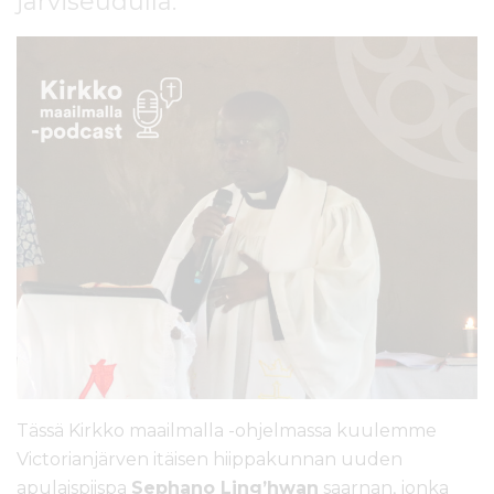
järviseudulla.
l
t
ö
ö
n
Tässä Kirkko maailmalla -ohjelmassa kuulemme
Victorianjärven itäisen hiippakunnan uuden
apulaispiispa
Sephano Ling’hwan
saarnan, jonka