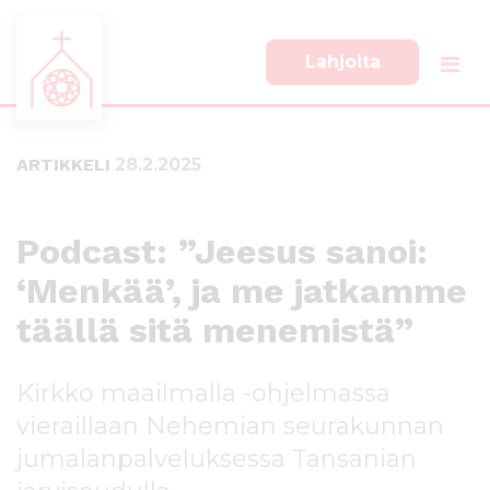
Lahjoita
S
S
i
i
i
i
ARTIKKELI
28.2.2025
r
r
r
r
y
y
s
a
Podcast: ”Jeesus sanoi:
u
l
‘Menkää’, ja me jatkamme
o
a
r
p
täällä sitä menemistä”
a
a
a
l
n
k
Kirkko maailmalla -ohjelmassa
s
k
vieraillaan Nehemian seurakunnan
i
i
s
i
jumalanpalveluksessa Tansanian
ä
n