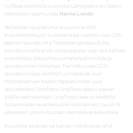
tulkkaa swahilista suomeksi Lähetysseuran lasten
oikeuksien asiantuntija
Hanna Londo
.
Nehemian seurakunta on vuonna 1992
evankelioimistyön tuloksena perustettu noin 200
jäsenen seurakunta Tansanian järviseudulla.
Seurakunnalla ei ole omaa pappia, vaan sitä kaitsee
evankelista, joka johtaa jumalanpalveluksia ja
seurakunnan toimintaa. Tammikuussa 2025
seurakunnassa vietettiin juhlapäivää, kun
Victorianjärven itäisen hiippakunnan uusi
apulaispiispa Stephano Ling’hwa saapui paikan
päälle saarnaamaan. Ling’hwan saarna keskittyi
Johanneksen evankeliumin kolmannen luvun 16.
jakeeseen, jota kutsutaan pienoisevankeliumiksi.
Kuuntele podcast tai lue sen tekstiversio alta!