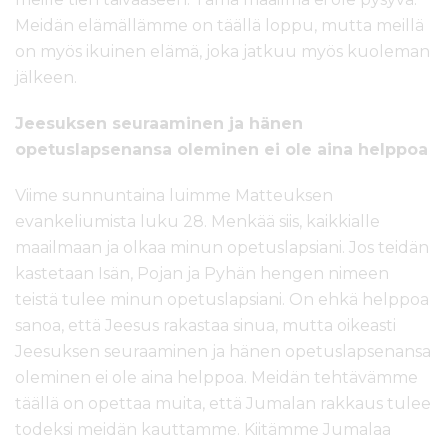
Meidän elämällämme on täällä loppu, mutta meillä
on myös ikuinen elämä, joka jatkuu myös kuoleman
jälkeen.
Jeesuksen seuraaminen ja hänen
opetuslapsenansa oleminen ei ole aina helppoa
Viime sunnuntaina luimme Matteuksen
evankeliumista luku 28. Menkää siis, kaikkialle
maailmaan ja olkaa minun opetuslapsiani. Jos teidän
kastetaan Isän, Pojan ja Pyhän hengen nimeen
teistä tulee minun opetuslapsiani. On ehkä helppoa
sanoa, että Jeesus rakastaa sinua, mutta oikeasti
Jeesuksen seuraaminen ja hänen opetuslapsenansa
oleminen ei ole aina helppoa. Meidän tehtävämme
täällä on opettaa muita, että Jumalan rakkaus tulee
todeksi meidän kauttamme. Kiitämme Jumalaa