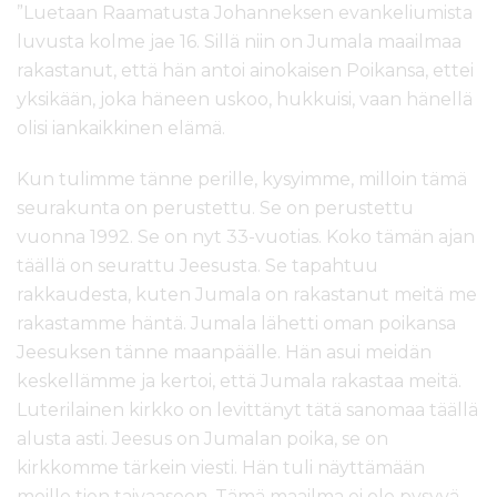
”Luetaan Raamatusta Johanneksen evankeliumista
luvusta kolme jae 16. Sillä niin on Jumala maailmaa
rakastanut, että hän antoi ainokaisen Poikansa, ettei
yksikään, joka häneen uskoo, hukkuisi, vaan hänellä
olisi iankaikkinen elämä.
Kun tulimme tänne perille, kysyimme, milloin tämä
seurakunta on perustettu. Se on perustettu
vuonna 1992. Se on nyt 33-vuotias. Koko tämän ajan
täällä on seurattu Jeesusta. Se tapahtuu
rakkaudesta, kuten Jumala on rakastanut meitä me
rakastamme häntä. Jumala lähetti oman poikansa
Jeesuksen tänne maanpäälle. Hän asui meidän
keskellämme ja kertoi, että Jumala rakastaa meitä.
Luterilainen kirkko on levittänyt tätä sanomaa täällä
alusta asti. Jeesus on Jumalan poika, se on
kirkkomme tärkein viesti. Hän tuli näyttämään
meille tien taivaaseen. Tämä maailma ei ole pysyvä.