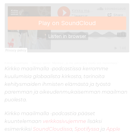
Kirkko maailmalla
·
”Jeesus sanoi: ‘Menkää’, ja me jatkamme täällä sitä menemistä”
Kirkko maailmalla -p
odcastissa kerromme
kuulumisia globaalista kirkosta, tarinoita
kehitysmaiden ihmisten elämästä ja työstä
paremman ja oikeudenmukaisemman maailman
puolesta.
Kirkko
maailmalla -podcastia pääset
kuuntelemaan
verkkosivujemme
lisäksi
esimerkiksi
SoundCloudissa
,
Spotifyssa
ja
Apple