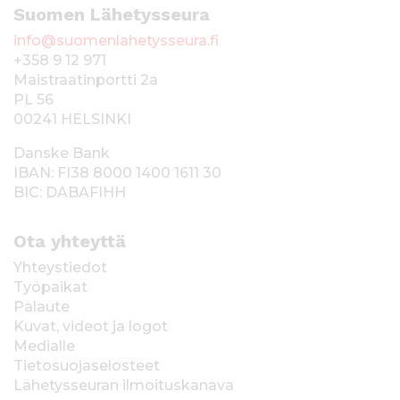
Suomen Lähetysseura
info@suomenlahetysseura.fi
+358 9 12 971
Maistraatinportti 2a
PL 56
00241 HELSINKI
Danske Bank
IBAN: FI38 8000 1400 1611 30
BIC: DABAFIHH
Ota yhteyttä
Yhteystiedot
Työpaikat
Palaute
Kuvat, videot ja logot
Medialle
Tietosuojaselosteet
Lähetysseuran ilmoituskanava