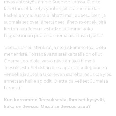
myös yhteistyöstämme Suomen kanssa. Olette
lähettäneet lähetystyöntekijöitä tänne meidän
keskellemme. Jumala lähetti meille Jeesuksen, ja
suomalaiset ovat lähettäneet lähetystyöntekijöitä
kertomaan Jeesuksesta. Me kiitämme koko
hiippakunnan puolesta suomalaisia tästä työstä.”
”Jeesus sanoi: ‘Menkää’, ja me jatkamme täällä sitä
menemistä. Toissapäivästä saakka täällä on ollut
Cinema Leo-elokuvatyö näyttämässä filmejä
Jeesuksesta. Sebastian on saapunut kollegoineen
veneellä ja autolla Ukerewen saarelta, nouskaa ylös,
annetaan heille aplodit. Olette palvelleet Jumalaa
hienosti.”
Kun kerromme Jeesuksesta, ihmiset kysyvät,
kuka on Jeesus. Missä se Jeesus asuu?