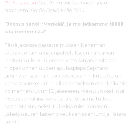
Podcasteissa
. Ohjelmaa voi kuunnella joka
sunnuntai Radio Deillä kello 17.40.
”Jeesus sanoi: ‘Menkää’, ja me jatkamme täällä
sitä menemistä”
Tässä jaksossa pääsette mukaan Nehemian
seurakunnan jumalanpalvelukseen Tansanian
järviseudulle. Kuulemme Victorianjärven itäisen
hiippakunnan uuden apulaispiispa Sephano
Ling’hwan saarnan, joka keskittyy niin kutsuttuun
pienoisevankeliumiin, eli Johanneksen evankeliumin
kolmannen luvun 16. jakeeseen. Messuun osallistui
myös suomalaisia vieraita, ja siksi saarna tulkattiin
swahilista suomeksi. Tulkkina toimi Suomen
Lähetysseuran lasten oikeuksien asiantuntija Hanna
Londo.