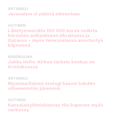
ARTIKKELI
Jerusalem ei päästä otteestaan
UUTINEN
Lähetysseuralta 100 000 euroa sodista
kärsivien auttamiseen Ukrainassa ja
Gazassa – myös Venezuelassa avustustyö
käynnissä
NÄKÖKULMA
Jukka Helle: Kirkon tärkein keskus on
Kristuksessa
ARTIKKELI
Myanmarilainen teologi kasvoi kahden
vähemmistön jäsenenä
UUTINEN
Kansalaisyhteiskunnan tila kapenee myös
verkossa