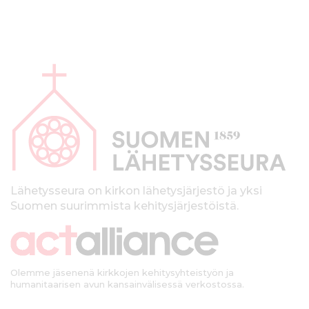
A
l
a
p
a
l
k
Lähetysseura on kirkon lähetysjärjestö ja yksi
Suomen suurimmista kehitysjärjestöistä.
k
i
Olemme jäsenenä kirkkojen kehitysyhteistyön ja
humanitaarisen avun kansainvälisessä verkostossa.