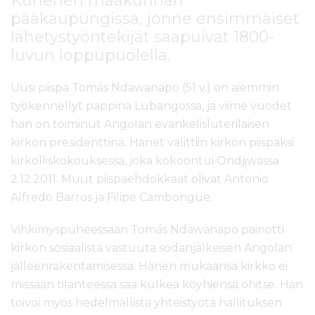
Kunenen maakunnan
pääkaupungissa, jonne ensimmäiset
lähetystyöntekijät saapuivat 1800-
luvun loppupuolella.
Uusi piispa Tomás Ndawanapo (51 v.) on aiemmin
työkennellyt pappina Lubangossa, ja viime vuodet
hän on toiminut Angolan evankelisluterilaisen
kirkon presidenttinä. Hänet valittiin kirkon piispaksi
kirkolliskokouksessa, joka kokoontui Ondjiwassa
2.12.2011. Muut piispaehdokkaat olivat Antonio
Alfredo Barros ja Filipe Cambongue.
Vihkimyspuheessaan Tomás Ndawanapo painotti
kirkon sosiaalista vastuuta sodanjälkeisen Angolan
jälleenrakentamisessa. Hänen mukaansa kirkko ei
missään tilanteessa saa kulkea köyhiensä ohitse. Hän
toivoi myös hedelmällistä yhteistyötä hallituksen