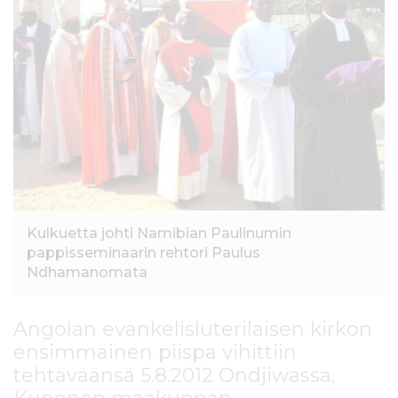
l
t
ö
ö
n
Kulkuetta johti Namibian Paulinumin
pappisseminaarin rehtori Paulus
Ndhamanomata
Angolan evankelisluterilaisen kirkon
ensimmäinen piispa vihittiin
tehtäväänsä 5.8.2012 Ondjiwassa,