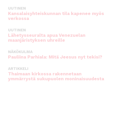
UUTINEN
Kansalaisyhteiskunnan tila kapenee myös
verkossa
UUTINEN
Lähetysseuralta apua Venezuelan
maanjäristyksen uhreille
NÄKÖKULMA
Pauliina Parhiala: Mitä Jeesus nyt tekisi?
ARTIKKELI
Thaimaan kirkossa rakennetaan
ymmärrystä sukupuolen moninaisuudesta