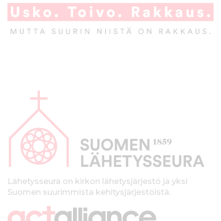
A
l
a
p
a
l
k
Lähetysseura on kirkon lähetysjärjestö ja yksi
Suomen suurimmista kehitysjärjestöistä.
k
i