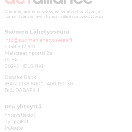
Olemme jäsenenä kirkkojen kehitysyhteistyön ja
humanitaarisen avun kansainvälisessä verkostossa.
Suomen Lähetysseura
info@suomenlahetysseura.fi
+358 9 12 971
Maistraatinportti 2a
PL 56
00241 HELSINKI
Danske Bank
IBAN: FI38 8000 1400 1611 30
BIC: DABAFIHH
Ota yhteyttä
Yhteystiedot
Työpaikat
Palaute