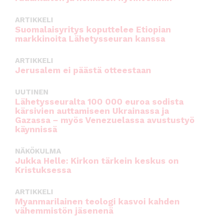
k
ARTIKKELI
Suomalaisyritys koputtelee Etiopian
markkinoita Lähetysseuran kanssa
ARTIKKELI
Jerusalem ei päästä otteestaan
UUTINEN
Lähetysseuralta 100 000 euroa sodista
kärsivien auttamiseen Ukrainassa ja
Gazassa – myös Venezuelassa avustustyö
käynnissä
NÄKÖKULMA
Jukka Helle: Kirkon tärkein keskus on
Kristuksessa
ARTIKKELI
Myanmarilainen teologi kasvoi kahden
vähemmistön jäsenenä