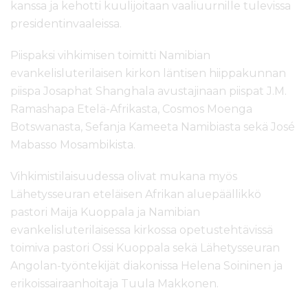
kanssa ja kehotti kuulijoitaan vaaliuurnille tulevissa
presidentinvaaleissa.
Piispaksi vihkimisen toimitti Namibian
evankelisluterilaisen kirkon läntisen hiippakunnan
piispa Josaphat Shanghala avustajinaan piispat J.M.
Ramashapa Etelä-Afrikasta, Cosmos Moenga
Botswanasta, Sefanja Kameeta Namibiasta sekä José
Mabasso Mosambikista.
Vihkimistilaisuudessa olivat mukana myös
Lähetysseuran eteläisen Afrikan aluepäällikkö
pastori Maija Kuoppala ja Namibian
evankelisluterilaisessa kirkossa opetustehtävissä
toimiva pastori Ossi Kuoppala sekä Lähetysseuran
Angolan-työntekijät diakonissa Helena Soininen ja
erikoissairaanhoitaja Tuula Makkonen.