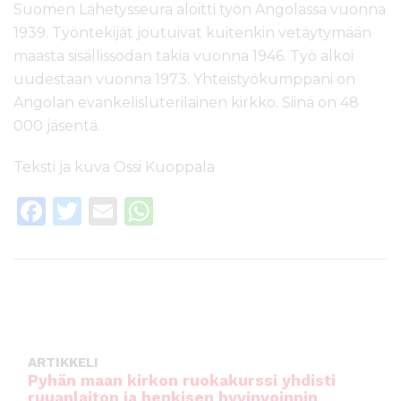
Suomen Lähetysseura aloitti työn Angolassa vuonna
1939. Työntekijät joutuivat kuitenkin vetäytymään
maasta sisällissodan takia vuonna 1946. Työ alkoi
uudestaan vuonna 1973. Yhteistyökumppani on
Angolan evankelisluterilainen kirkko. Siinä on 48
000 jäsentä.
Teksti ja kuva Ossi Kuoppala
F
T
E
W
a
w
m
h
c
it
ai
a
e
te
l
ts
b
r
A
o
p
ARTIKKELI
o
p
Pyhän maan kirkon ruokakurssi yhdisti
ruuanlaiton ja henkisen hyvinvoinnin