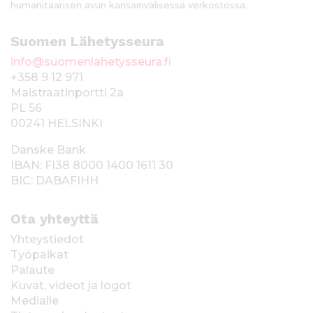
humanitaarisen avun kansainvälisessä verkostossa.
Suomen Lähetysseura
info@suomenlahetysseura.fi
+358 9 12 971
Maistraatinportti 2a
PL 56
00241 HELSINKI
Danske Bank
IBAN: FI38 8000 1400 1611 30
BIC: DABAFIHH
Ota yhteyttä
Yhteystiedot
Työpaikat
Palaute
Kuvat, videot ja logot
Medialle