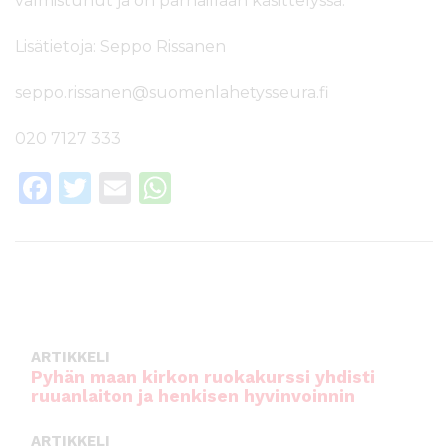
valmistunut ja on parhaillaan käsittelyssä.
Lisätietoja: Seppo Rissanen
seppo.rissanen@suomenlahetysseura.fi
020 7127 333
F
T
E
W
a
w
m
h
c
it
ai
a
e
te
l
ts
b
r
A
o
p
ARTIKKELI
o
p
Pyhän maan kirkon ruokakurssi yhdisti
ruuanlaiton ja henkisen hyvinvoinnin
k
ARTIKKELI