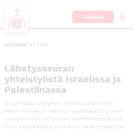
Lahjoita
S
S
i
i
i
i
UUTINEN
11.1.2014
r
r
r
r
y
y
s
a
Lähetysseuran
u
l
yhteistyöstä Israelissa ja
o
a
r
p
Palestiinassa
a
a
a
l
Norjan Israel-lähetyksen johdolla toimiva Joint
n
k
s
k
Mission in Israel on esittänyt vaatimuksen Suomen
i
i
Lähetysseuralle yhteistyön lopettamisesta. Norjan
s
i
Israel-lähetys katsoo, ettei se voi toimia yhteistyössä
ä
n