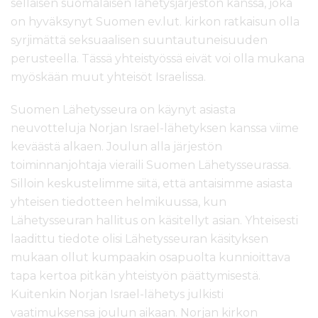
sellaisen suomalaisen lähetysjärjestön kanssa, joka
l
on hyväksynyt Suomen ev.lut. kirkon ratkaisun olla
t
ö
syrjimättä seksuaalisen suuntautuneisuuden
ö
perusteella. Tässä yhteistyössä eivät voi olla mukana
n
myöskään muut yhteisöt Israelissa.
Suomen Lähetysseura on käynyt asiasta
neuvotteluja Norjan Israel-lähetyksen kanssa viime
keväästä alkaen. Joulun alla järjestön
toiminnanjohtaja vieraili Suomen Lähetysseurassa.
Silloin keskustelimme siitä, että antaisimme asiasta
yhteisen tiedotteen helmikuussa, kun
Lähetysseuran hallitus on käsitellyt asian. Yhteisesti
laadittu tiedote olisi Lähetysseuran käsityksen
mukaan ollut kumpaakin osapuolta kunnioittava
tapa kertoa pitkän yhteistyön päättymisestä.
Kuitenkin Norjan Israel-lähetys julkisti
vaatimuksensa joulun aikaan. Norjan kirkon