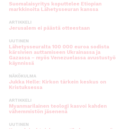
Suomalaisyritys koputtelee Etiopian
markkinoita Lähetysseuran kanssa
ARTIKKELI
Jerusalem ei päästä otteestaan
UUTINEN
Lähetysseuralta 100 000 euroa sodista
kärsivien auttamiseen Ukrainassa ja
Gazassa – myös Venezuelassa avustustyö
käynnissä
NÄKÖKULMA
Jukka Helle: Kirkon tärkein keskus on
Kristuksessa
ARTIKKELI
Myanmarilainen teologi kasvoi kahden
vähemmistön jäsenenä
UUTINEN