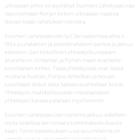
ulkoasiain johto on pyytänyt Suomen Lähetysseuraa
raportoimaan Norjan kirkon ulkoasiain osastoa
Norjan Israel-lähetyksen toimista.
Suomen Lähetysseuran työ Jerusalemissa alkoi v.
1924 juutalaisten ja palestiinalaisten parissa ja jatkuu
edelleen. Sen kirkollinen yhteistyökumppani
alueella on Jordanian ja Pyhän maan evankelis-
luterilainen kirkko. Tässä yhteistyössä ovat lisäksi
mukana Ruotsin, Pohjois-Amerikan ja Norjan
luterilaiset kirkot sekä Saksan evankeliset kirkot.
Yhteistyön mahdollisuuksiin messiaanisten
yhteisöjen kanssa palataan myöhemmin.
Suomen Lähetysseuran toiminta jatkuu edelleen
myös Israelissa sen omasta toimintakeskuksesta
käsin. Toimintakeskuksen uusi suunnitelma on