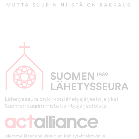
A
l
a
p
a
l
k
Lähetysseura on kirkon lähetysjärjestö ja yksi
Suomen suurimmista kehitysjärjestöistä.
k
i
Olemme jäsenenä kirkkojen kehitysyhteistyön ja