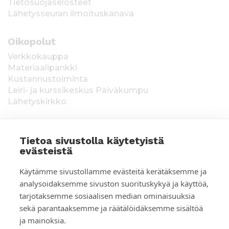
Tietosuojaselosteet
Lähetysseuran ilmoituskanava
Oikopolut
Verkkokauppa
Materiaalipankki
Kustannustoiminta
Leiri- ja kurssikeskus Päiväkumpu
Lähetyskirkko
Tietoa sivustolla käytetyistä
evästeistä
T
Keräysluvat:
Manner-Suomi RA/2020/1538,
Käytämme sivustollamme evästeitä kerätäksemme ja
voimassa toistaiseksi 1.1.2021 alkaen, myönnetty
i
analysoidaksemme sivuston suorituskykyä ja käyttöä,
1.12.2020, Poliisihallitus. Ahvenanmaa ÅLR
tarjotaksemme sosiaalisen median ominaisuuksia
e
2025/5437, voimassa 1.1.–31.12.2026, myönnetty
28.8.2025 Ahvenanmaan maakuntahallitus. Kerätyt
sekä parantaaksemme ja räätälöidäksemme sisältöä
d
varat käytetään Suomen Lähetysseuran
ja mainoksia.