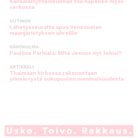
Kansalaisyhteiskunnan tila kapenee myös
verkossa
UUTINEN
Lähetysseuralta apua Venezuelan
maanjäristyksen uhreille
NÄKÖKULMA
Pauliina Parhiala: Mitä Jeesus nyt tekisi?
ARTIKKELI
Thaimaan kirkossa rakennetaan
ymmärrystä sukupuolen moninaisuudesta