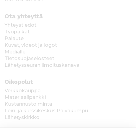
Ota yhteyttä
Yhteystiedot
Työpaikat
Palaute
Kuvat, videot ja logot
Medialle
Tietosuojaselosteet
Lähetysseuran ilmoituskanava
Oikopolut
Verkkokauppa
Materiaalipankki
Kustannustoiminta
Leiri- ja kurssikeskus Päiväkumpu
Lähetyskirkko