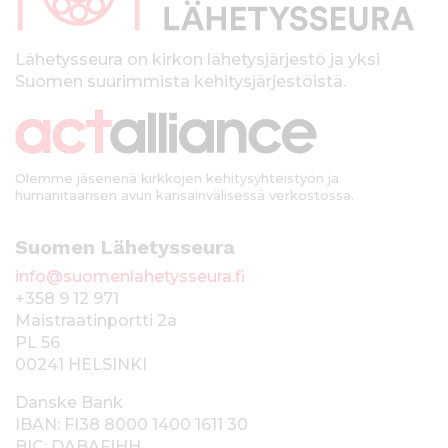
l
k
Lähetysseura on kirkon lähetysjärjestö ja yksi
Suomen suurimmista kehitysjärjestöistä.
k
i
Olemme jäsenenä kirkkojen kehitysyhteistyön ja
humanitaarisen avun kansainvälisessä verkostossa.
Suomen Lähetysseura
info@suomenlahetysseura.fi
+358 9 12 971
Maistraatinportti 2a
PL 56
00241 HELSINKI
Danske Bank
IBAN: FI38 8000 1400 1611 30
BIC: DABAFIHH