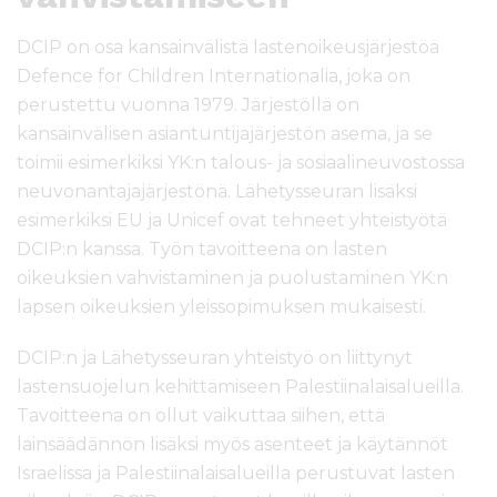
DCIP on osa kansainvälistä lastenoikeusjärjestöä
Defence for Children Internationalia, joka on
perustettu vuonna 1979. Järjestöllä on
kansainvälisen asiantuntijajärjestön asema, ja se
toimii esimerkiksi YK:n talous- ja sosiaalineuvostossa
neuvonantajajärjestönä. Lähetysseuran lisäksi
esimerkiksi EU ja Unicef ovat tehneet yhteistyötä
DCIP:n kanssa. Työn tavoitteena on lasten
oikeuksien vahvistaminen ja puolustaminen YK:n
lapsen oikeuksien yleissopimuksen mukaisesti.
DCIP:n ja Lähetysseuran yhteistyö on liittynyt
lastensuojelun kehittämiseen Palestiinalaisalueilla.
Tavoitteena on ollut vaikuttaa siihen, että
lainsäädännön lisäksi myös asenteet ja käytännöt
Israelissa ja Palestiinalaisalueilla perustuvat lasten