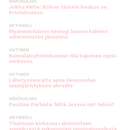
NÄKÖKULMA
Jukka Helle: Kirkon tärkein keskus on
Kristuksessa
ARTIKKELI
Myanmarilainen teologi kasvoi kahden
vähemmistön jäsenenä
UUTINEN
Kansalaisyhteiskunnan tila kapenee myös
verkossa
UUTINEN
Lähetysseuralta apua Venezuelan
maanjäristyksen uhreille
NÄKÖKULMA
Pauliina Parhiala: Mitä Jeesus nyt tekisi?
ARTIKKELI
Thaimaan kirkossa rakennetaan
ymmärrystä sukupuolen moninaisuudesta