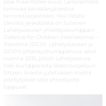
joka määrittelee kuusi Länsirannalla
l
t
toimivaa kansalaisjärjestöä
ö
terroristijärjestöiksi. Yksi listalla
ö
olevista järjestöistä on Suomen
n
Lähetysseuran yhteistyökumppani
Defence for Children International –
Palestine (DCIP). Lähetysseuran ja
DCIP:n yhteistyökumppanuus alkoi
vuonna 2015, jolloin Lähetysseura
haki kumppaneita lastensuojeluun
liittyen. Israelin julistuksen myötä
edellytykset tälle yhteistyölle
loppuvat.