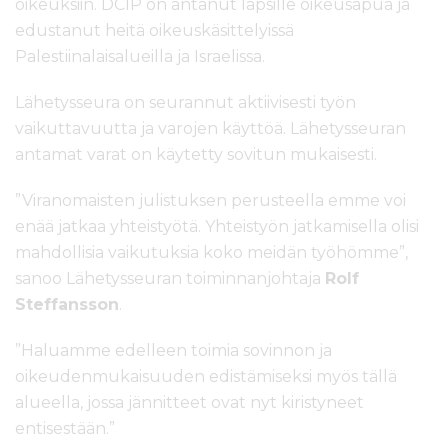
oikeuksiin. DCIP on antanut lapsille oikeusapua ja
edustanut heitä oikeuskäsittelyissä
Palestiinalaisalueilla ja Israelissa.
Lähetysseura on seurannut aktiivisesti työn
vaikuttavuutta ja varojen käyttöä. Lähetysseuran
antamat varat on käytetty sovitun mukaisesti.
”Viranomaisten julistuksen perusteella emme voi
enää jatkaa yhteistyötä. Yhteistyön jatkamisella olisi
mahdollisia vaikutuksia koko meidän työhömme”,
sanoo Lähetysseuran toiminnanjohtaja
Rolf
Steffansson
.
”Haluamme edelleen toimia sovinnon ja
oikeudenmukaisuuden edistämiseksi myös tällä
alueella, jossa jännitteet ovat nyt kiristyneet
entisestään.”