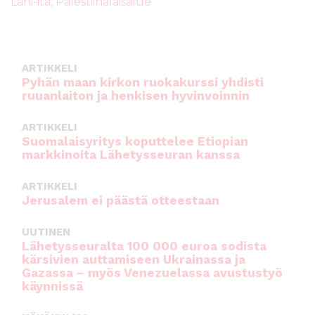
b
r
A
Lähi-itä
,
Palestiinalaisalue
o
p
o
p
k
ARTIKKELI
Pyhän maan kirkon ruokakurssi yhdisti
ruuanlaiton ja henkisen hyvinvoinnin
ARTIKKELI
Suomalaisyritys koputtelee Etiopian
markkinoita Lähetysseuran kanssa
ARTIKKELI
Jerusalem ei päästä otteestaan
UUTINEN
Lähetysseuralta 100 000 euroa sodista
kärsivien auttamiseen Ukrainassa ja
Gazassa – myös Venezuelassa avustustyö
käynnissä