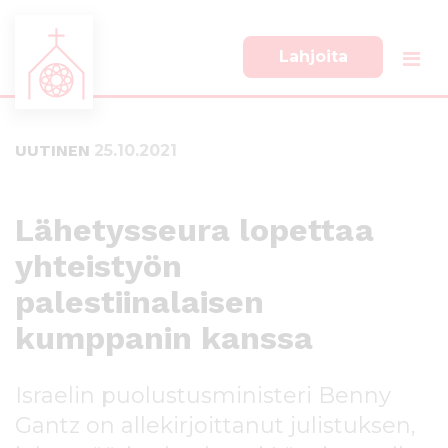
Lahjoita
S
S
i
i
i
i
UUTINEN
25.10.2021
r
r
r
r
y
y
s
a
Lähetysseura lopettaa
u
l
yhteistyön
o
a
r
p
palestiinalaisen
a
a
a
l
kumppanin kanssa
n
k
s
k
Israelin puolustusministeri Benny
i
i
s
i
Gantz on allekirjoittanut julistuksen,
ä
n