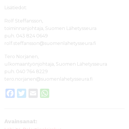
Lisätiedot:
Rolf Steffansson,
toiminnanjohtaja, Suomen Lähetysseura
puh. 043 824 0649
rolf.steffansson@suomenlahetysseura.fi
Tero Norjanen,
ulkomaantyönjohtaja, Suomen Lähetysseura
puh. 040 764 8229
tero.norjanen@suomenlahetysseura.fi
F
T
E
W
a
w
m
h
c
it
ai
a
e
te
l
ts
Avainsanat: