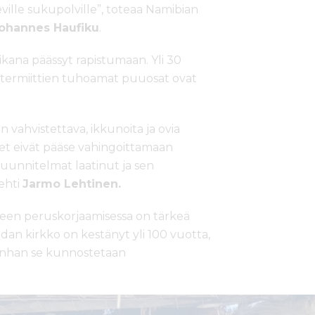
eville sukupolville”, toteaa Namibian
ohannes Haufiku
.
ana päässyt rapistumaan. Yli 30
 termiittien tuhoamat puuosat ovat
n vahvistettava, ikkunoita ja ovia
imet eivät pääse vahingoittamaan
uunnitelmat laatinut ja sen
ehti
Jarmo Lehtinen.
hteen peruskorjaamisessa on tärkeä
an kirkko on kestänyt yli 100 vuotta,
 kunhan se kunnostetaan