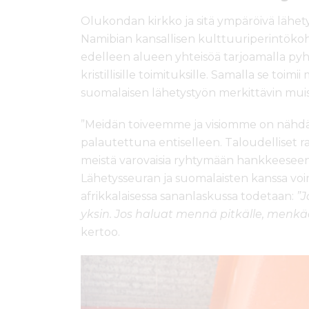
Olukondan kirkko ja sitä ympäröivä läh
Namibian kansallisen kulttuuriperintökoht
edelleen alueen yhteisöä tarjoamalla pyhän t
kristillisille toimituksille. Samalla se to
suomalaisen lähetystyön merkittävin muis
”Meidän toiveemme ja visiomme on nähd
palautettuna entiselleen. Taloudelliset r
meistä varovaisia ryhtymään hankkeeseen
Lähetysseuran ja suomalaisten kanssa vo
afrikkalaisessa sananlaskussa todetaan:
”J
yksin. Jos haluat mennä pitkälle, menk
kertoo.