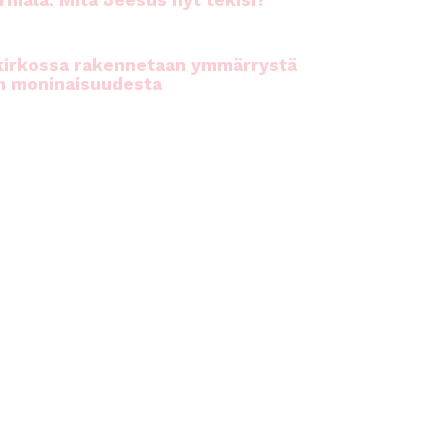
rhiala: Mitä Jeesus nyt tekisi?
kirkossa rakennetaan ymmärrystä
n moninaisuudesta