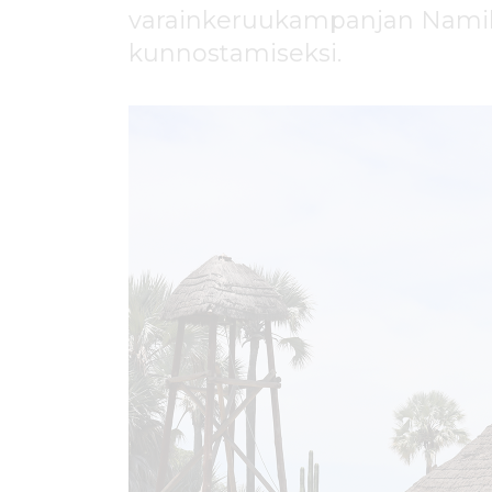
ö
varainkeruukampanjan Namib
n
kunnostamiseksi.