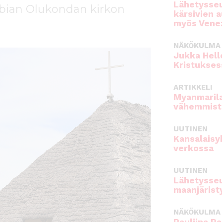
Lähetysseu
ian Olukondan kirkon
kärsivien 
myös Venez
NÄKÖKULMA
Jukka Hell
Kristukses
ARTIKKELI
Myanmarila
vähemmist
UUTINEN
Kansalaisy
verkossa
UUTINEN
Lähetysseu
maanjärist
NÄKÖKULMA