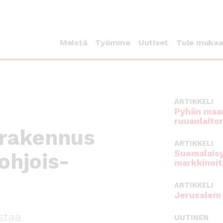
Meistä
Työmme
Uutiset
Tule muka
ARTIKKELI
Pyhän maan
ruuanlaito
orakennus
ARTIKKELI
Suomalaisy
ohjois-
markkinoit
ARTIKKELI
Jerusalem 
stää
UUTINEN