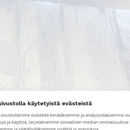
sivustolla käytetyistä evästeistä
sivustollamme evästeitä kerätäksemme ja analysoidaksemme si
kyä ja käyttöä, tarjotaksemme sosiaalisen median ominaisuuksia
emme ja räätälöidäksemme sisältöä ja mainoksia.