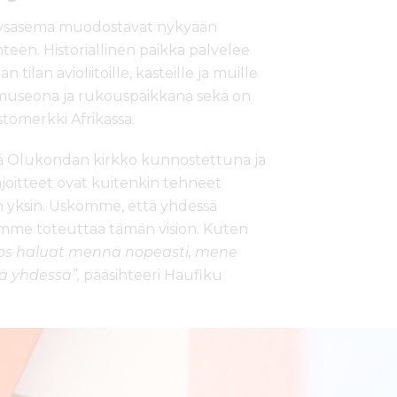
etysasema muodostavat nykyään
een. Historiallinen paikka palvelee
ilan avioliitoille, kasteille ja muille
imii museona ja rukouspaikkana sekä on
tomerkki Afrikassa.
ä Olukondan kirkko kunnostettuna ja
ajoitteet ovat kuitenkin tehneet
 yksin. Uskomme, että yhdessä
imme toteuttaa tämän vision. Kuten
os haluat mennä nopeasti, mene
ää yhdessä”,
pääsihteeri Haufiku