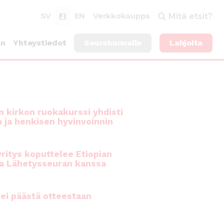
SV
FI
EN
Verkkokauppa
Mitä etsit?
an
Yhteystiedot
Seurakunnalle
Lahjoita
 kirkon ruokakurssi yhdisti
n ja henkisen hyvinvoinnin
ritys koputtelee Etiopian
a Lähetysseuran kanssa
ei päästä otteestaan