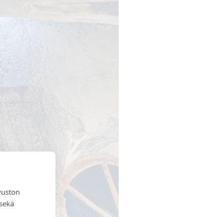
vuston
 sekä