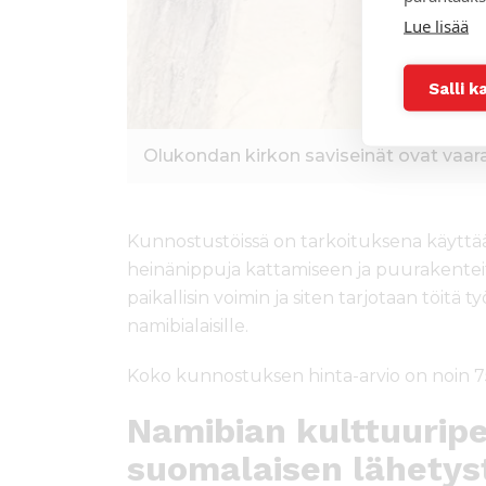
Lue lisää
Salli k
Olukondan kirkon saviseinät ovat vaar
Kunnostustöissä on tarkoituksena käyttää 
heinänippuja kattamiseen ja puurakenteita 
paikallisin voimin ja siten tarjotaan töitä 
namibialaisille.
Koko kunnostuksen hinta-arvio on noin 7
Namibian kulttuuripe
suomalaisen lähetys