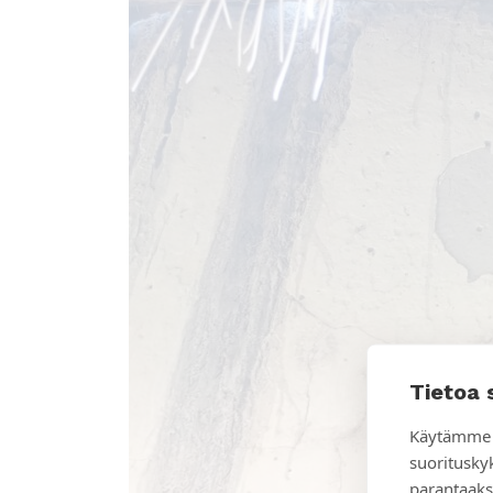
Tietoa 
Käytämme 
suoritusky
parantaaks