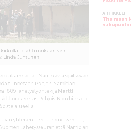
Pauliina Pa
ARTIKKELI
Thaimaan 
sukupuole
 kirkolla ja lähti mukaan sen
: Linda Juntunen
eruukampanjan Namibiassa sijaitsevan
nda tunnetaan Pohjois-Namibian
na 1889 lähetystyöntekijä
Martti
 kirkkorakennus Pohjois-Namibiassa ja
piste alueella.
oastaan yhteisen perintömme symboli,
kä Suomen Lähetysseuran että Namibian