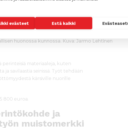
aikki evästeet
Estä kaikki
Evästeaset
allisen huonossa kunnossa. Kuva: Jarmo Lehtinen
perinteisiä materiaaleja, kuten
ja savilaastia seinissä. Työt tehdään
työttömyydestä kärsiville nuorille
5 800 euroa.
rintökohde ja
työn muistomerkki