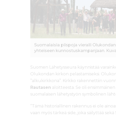
Suomalaisia piispoja vieraili Olukondan
yhteiseen kunnostuskampanjaan. Kuva
Suomen Lähetysseura käynnistää varaink
Olukondan kirkon pelastamiseksi. Oluko
”alkukirkkona”. Kirkko rakennettiin vuon
Rautasen
aloitteesta. Se oli ensimmäinen
suomalaisen lähetystyön symbolinen lähtö
”Tämä historiallinen rakennus ei ole ain
vaan myös tärkeä side, joka säilyttää se