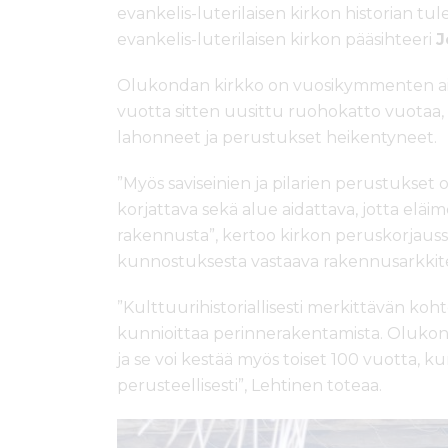
evankelis-luterilaisen kirkon historian tul
evankelis-luterilaisen kirkon pääsihteeri
J
Olukondan kirkko on vuosikymmenten aik
vuotta sitten uusittu ruohokatto vuotaa,
lahonneet ja perustukset heikentyneet.
”Myös saviseinien ja pilarien perustukset o
korjattava sekä alue aidattava, jotta elä
rakennusta”, kertoo kirkon peruskorjauss
kunnostuksesta vastaava rakennusarkkit
”Kulttuurihistoriallisesti merkittävän ko
kunnioittaa perinnerakentamista. Olukond
ja se voi kestää myös toiset 100 vuotta,
perusteellisesti”, Lehtinen toteaa.