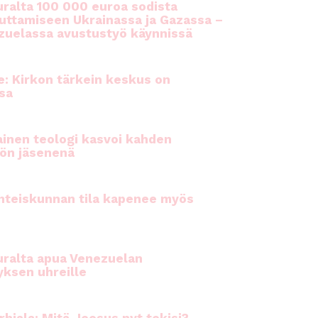
ralta 100 000 euroa sodista
auttamiseen Ukrainassa ja Gazassa –
uelassa avustustyö käynnissä
e: Kirkon tärkein keskus on
sa
inen teologi kasvoi kahden
ön jäsenenä
hteiskunnan tila kapenee myös
ralta apua Venezuelan
yksen uhreille