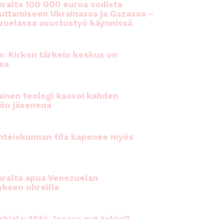
ralta 100 000 euroa sodista
auttamiseen Ukrainassa ja Gazassa –
uelassa avustustyö käynnissä
e: Kirkon tärkein keskus on
sa
inen teologi kasvoi kahden
ön jäsenenä
hteiskunnan tila kapenee myös
ralta apua Venezuelan
yksen uhreille