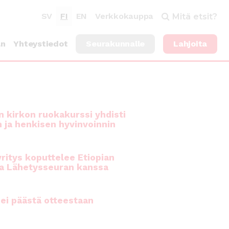
SV
FI
EN
Verkkokauppa
Mitä etsit?
an
Yhteystiedot
Seurakunnalle
Lahjoita
 kirkon ruokakurssi yhdisti
n ja henkisen hyvinvoinnin
ritys koputtelee Etiopian
a Lähetysseuran kanssa
ei päästä otteestaan