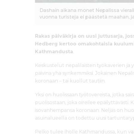
Dashain aikana monet Nepalissa vierail
vuonna turisteja ei päästetä maahan, ja 
Rakas päiväkirja on uusi juttusarja, 
Hedberg kertoo omakohtaisia kuulumi
Kathmandusta
.
Keskustelut nepalilaisten työkaverien ja 
päivinä yhä synkemmiksi. Jokainen Nepali
koronaan – tai kuollut tautiin.
Yksi on huolissaan työtovereista, jotka sai
puolisostaan, joka oireilee epäilyttävästi
isovanhempansa koronaan. Neljäs on huoli
asuinalueella on todettu uusi tartuntary
Pelko tulee iholle Kathmandussa, kun vahv