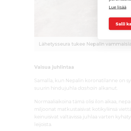
Lue lisää
Salli k
Lähetysseura tukee Nepalin vammaisia 
Vaisua juhlintaa
Samalla, kun Nepalin koronatilanne on s
suurin hindujuhla
dashain
alkanut.
Normaaliaikoina tämä olisi ilon aikaa, nepal
miljoonat matkustaisivat kotikyliinsä viet
keinuisivat valtavissa juhlaa varten kyhätyis
leijoista.