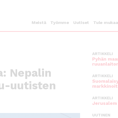
Meistä
Työmme
Uutiset
Tule muka
ARTIKKELI
Pyhän maan
ruuanlaito
a: Nepalin
ARTIKKELI
Suomalaisy
ru-uutisten
markkinoit
ARTIKKELI
Jerusalem 
UUTINEN