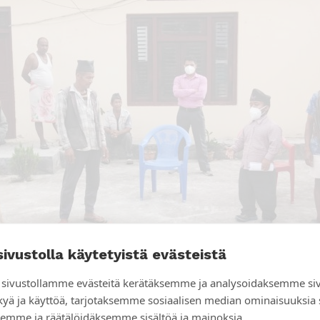
sivustolla käytetyistä evästeistä
sivustollamme evästeitä kerätäksemme ja analysoidaksemme si
kyä ja käyttöä, tarjotaksemme sosiaalisen median ominaisuuksia
emme ja räätälöidäksemme sisältöä ja mainoksia.