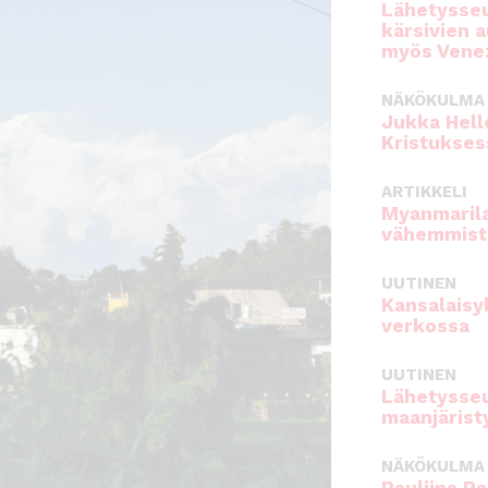
Lähetysseu
kärsivien 
myös Venez
NÄKÖKULMA
Jukka Hell
Kristukses
ARTIKKELI
Myanmarila
vähemmist
UUTINEN
Kansalaisy
verkossa
UUTINEN
Lähetysseu
maanjärist
NÄKÖKULMA