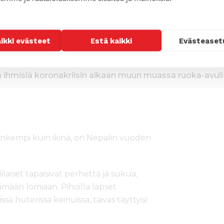
aikki evästeet
Estä kaikki
Evästeaset
ihmisiä koronakriisin aikaan muun muassa ruoka-avull
ynkempi kuin ikinä, on Nepalin vuoden
ilaiset tapaisivat perhettä ja sukua,
tämään lomiaan. Pihoilla lapset
sä huterissa keinuissa, taivas täyttyisi