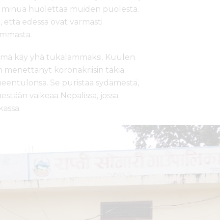
yös minua huolettaa muiden puolesta.
i, että edessä ovat varmasti
ammasta.
lämä käy yhä tukalammaksi. Kuulen
 menettänyt koronakriisin takia
imeentulonsa. Se puristaa sydämestä,
estään vaikeaa Nepalissa, jossa
kassa.