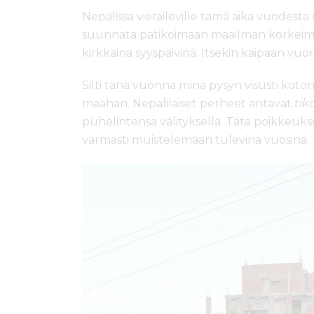
Nepalissa vieraileville tämä aika vuodesta
suunnata patikoimaan maailman korkeimmi
kirkkaina syyspäivinä. Itsekin kaipaan vuori
Silti tänä vuonna minä pysyn visusti koton
maahan. Nepalilaiset perheet antavat
tik
puhelintensa välityksellä. Tätä poikkeukse
varmasti muistelemaan tulevina vuosina.