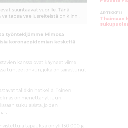
Pauliina Pa
evat suuntaavat vuorille. Tänä
ARTIKKELI
valtaosa vaellusreiteistä on kiinni.
Thaimaan 
sukupuole
jossa työntekijämme Mimosa
sia koronaepidemian keskeltä
ystävien kanssa ovat käyneet viime
ssa tuntee jonkun, joka on sairastunut
rastavat tälläkin hetkellä. Toinen
. Kolmas on menettänyt juuri
ssaan sukulaisista, joiden
päs.
istettuja tapauksia on yli 130 000 ja