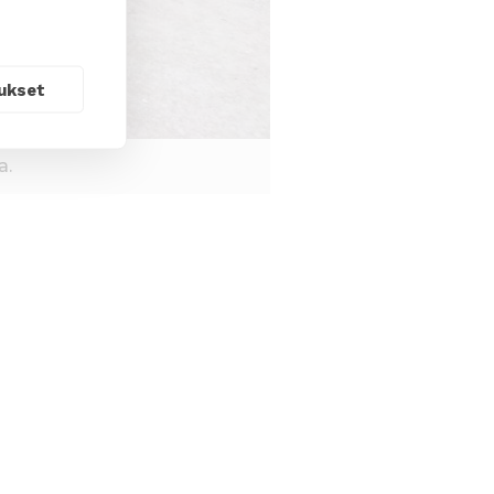
ukset
a.