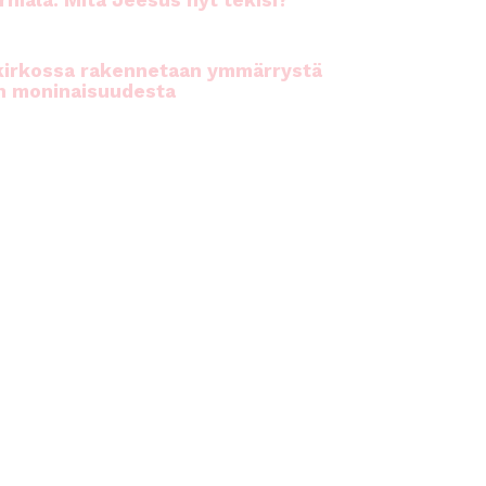
rhiala: Mitä Jeesus nyt tekisi?
kirkossa rakennetaan ymmärrystä
n moninaisuudesta