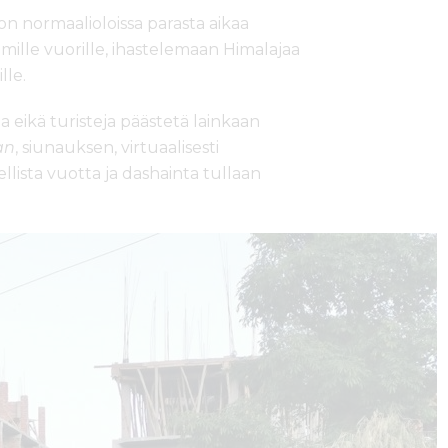
 on normaalioloissa parasta aikaa
lle vuorille, ihastelemaan Himalajaa
lle.
a eikä turisteja päästetä lainkaan
an
, siunauksen, virtuaalisesti
llista vuotta ja dashainta tullaan