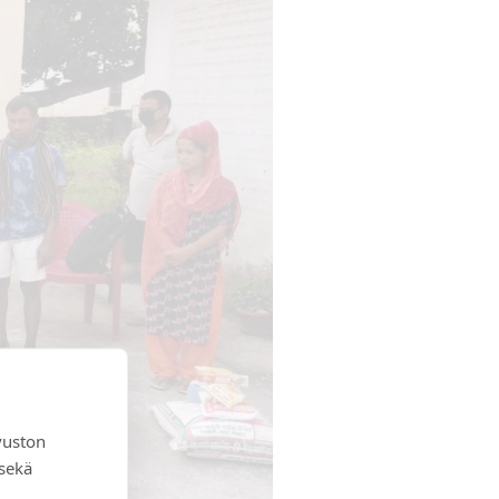
vuston
 sekä