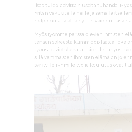
lisää tulee päivittäin useita tuhansia. M
Yritän vakuutella heille ja samalla itsellen
helpommat ajat ja nyt on vain purtava h
Myös työmme parissa olevien ihmisten e
tänään sokeasta kummioppilaasta, joka on
työnsä ravintolassa ja näin ollen myös to
sillä vammaisten ihmisten elämä on jo enn
syrjityille ryhmille työ ja koulutus ovat tiu