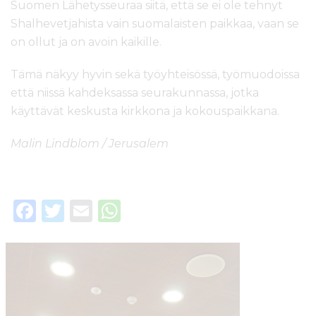
Suomen Lähetysseuraa siitä, että se ei ole tehnyt
Shalhevetjahista vain suomalaisten paikkaa, vaan se
on ollut ja on avoin kaikille.
Tämä näkyy hyvin sekä työyhteisössä, työmuodoissa
että niissä kahdeksassa seurakunnassa, jotka
käyttävät keskusta kirkkona ja kokouspaikkana.
Malin Lindblom / Jerusalem
F
T
E
W
a
w
m
h
c
it
ai
a
e
te
l
ts
b
r
A