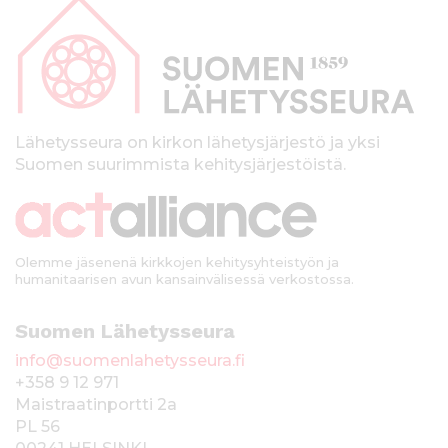
a
p
a
l
k
Lähetysseura on kirkon lähetysjärjestö ja yksi
Suomen suurimmista kehitysjärjestöistä.
k
i
Olemme jäsenenä kirkkojen kehitysyhteistyön ja
humanitaarisen avun kansainvälisessä verkostossa.
Suomen Lähetysseura
info@suomenlahetysseura.fi
+358 9 12 971
Maistraatinportti 2a
PL 56