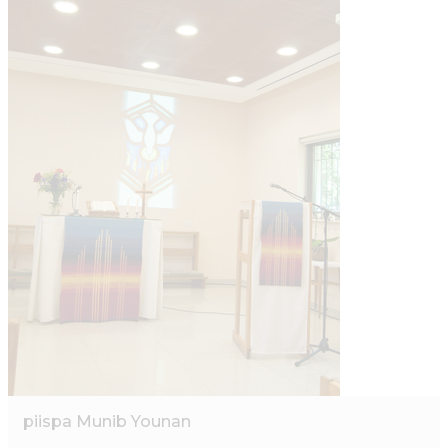
o
p
o
p
k
piispa Munib Younan