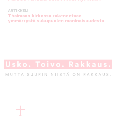
ARTIKKELI
Thaimaan kirkossa rakennetaan
ymmärrystä sukupuolen moninaisuudesta
A
l