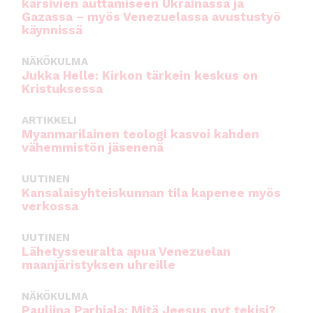
kärsivien auttamiseen Ukrainassa ja
Gazassa – myös Venezuelassa avustustyö
käynnissä
NÄKÖKULMA
Jukka Helle: Kirkon tärkein keskus on
Kristuksessa
ARTIKKELI
Myanmarilainen teologi kasvoi kahden
vähemmistön jäsenenä
UUTINEN
Kansalaisyhteiskunnan tila kapenee myös
verkossa
UUTINEN
Lähetysseuralta apua Venezuelan
maanjäristyksen uhreille
NÄKÖKULMA
Pauliina Parhiala: Mitä Jeesus nyt tekisi?