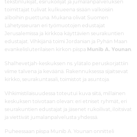
tekstinlukijat, esirukoilijat ja jumalanpalveluksen
toimittajat tulivat kulkueena sisään valkoisiin
alboihin puettuna. Mukana olivat Suomen
Lähetysseuran eri työmuotojen edustajat
Jerusalemissa ja kirkkoa käyttävien seurakuntien
edustajat. Vihkijänä toimi Jordanian ja Pyhän Maan
evankelisluterilaisen kirkon piispa
Munib A. Younan
.
Shalhevetjah-keskuksen ns. ylätalo peruskorjattiin
viime talvena ja keväänä. Rakennuksessa sijaitsevat
kirkko, seurakuntasali, toimistot ja asuntoja.
Vihkimistilaisuudessa toteutui kuva siitä, millainen
keskuksen toivotaan olevan: eri etniset ryhmät, eri
seurakuntien edustajat ja jäsenet rukoilivat, iloitsivat
ja viettivät jumalanpalvelusta yhdessä.
Puheessaan piispa Munib A. Younan onnitteli