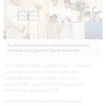
l
t
ö
ö
n
Shalhevetjahin kirkon siunaamisessa olivat
mukana (vas.) pastori Janne Rissanen
Jerusalemissa sijaitsevan Suomen
Lähetysseuran Shalhevetjah-
työkeskuksen kirkko vihittiin
uudelleen käyttöön keskuksen
remontin jälkeen 7.9.
Juhlallisen jumalanpalveluksen avustajat,