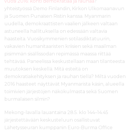
vuosi 2016: kohti demokratiaa ja rauhaa
?”
yhteistyössä Demo Finlandin, Kirkon Ulkomaanavun
ja Suomen Punaisen Ristin kanssa. Myanmarin
uudella, demokraattisten vaalien jälkeen valtaan
astuneella hallituksella on edessään valtavia
haasteita. Vuosikymmenien sotilasdiktatuurin,
vakavien humanitaaristen kriisien sekä maailman
pisimmän sisällissodan repimässä maassa riittää
tehtävää. Paneelissa keskustellaan maan tilanteesta
muutoksen keskellä. Mitä esteitä on
demokratiakehityksen ja rauhan tiellä? Miltä vuoden
2016 haasteet näyttävät Myanmarista käsin, alueella
toimivien järjestöjen näkökulmasta sekä Suomen
burmalaisen silmin?
Mekong-lavalla lauantaina 28.5. klo 144–14.45
järjestettävään keskusteluun osallistuvat
Lähetysseuran kumppanin Euro-Burma Office