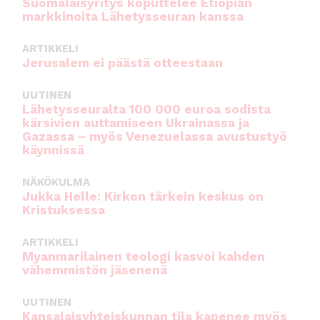
Suomalaisyritys koputtelee Etiopian
markkinoita Lähetysseuran kanssa
ARTIKKELI
Jerusalem ei päästä otteestaan
UUTINEN
Lähetysseuralta 100 000 euroa sodista
kärsivien auttamiseen Ukrainassa ja
Gazassa – myös Venezuelassa avustustyö
käynnissä
NÄKÖKULMA
Jukka Helle: Kirkon tärkein keskus on
Kristuksessa
ARTIKKELI
Myanmarilainen teologi kasvoi kahden
vähemmistön jäsenenä
UUTINEN
Kansalaisyhteiskunnan tila kapenee myös