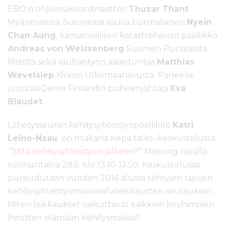
EBO:n ohjelmakoordinaattori
Thuzar Thant
Myanmarista, Suomessa asuva burmalainen
Nyein
Chan Aung
, kansainvälisen katastrofiavun päällikkö
Andreas von Weissenberg
Suomen Punaisesta
Rististä sekä rauhantyön asiantuntija
Matthias
Wevelsiep
Kirkon Ulkomaanavusta. Paneelia
juontaa Demo Finlandin puheenjohtaja
Eva
Biaudet
.
Lähetysseuran kehitysyhteistyöpäällikkö
Katri
Leino-Nzau
on mukana Kepa talks -keskustelussa
”
Mitä kehitysyhteistyön jälkeen
?” Mekong-lavalla
sunnuntaina 28.5. klo 13.10-13.50. Keskustelussa
pureudutaan vuoden 2016 alussa tehtyjen rajujen
kehitysyhteistyömäärärahaleikkausten seurauksiin.
Miten leikkaukset vaikuttavat kaikkein köyhimpien
ihmisten elämään kehitysmaissa?