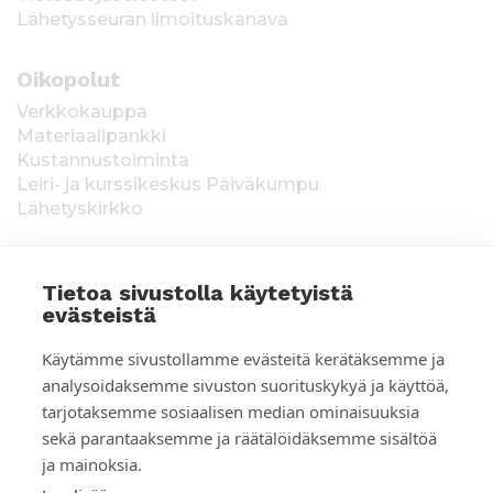
Lähetysseuran ilmoituskanava
Oikopolut
Verkkokauppa
Materiaalipankki
Kustannustoiminta
Leiri- ja kurssikeskus Päiväkumpu
Lähetyskirkko
Tietoa sivustolla käytetyistä
evästeistä
T
Keräysluvat:
Manner-Suomi RA/2020/1538,
Käytämme sivustollamme evästeitä kerätäksemme ja
voimassa toistaiseksi 1.1.2021 alkaen, myönnetty
i
analysoidaksemme sivuston suorituskykyä ja käyttöä,
1.12.2020, Poliisihallitus. Ahvenanmaa ÅLR
tarjotaksemme sosiaalisen median ominaisuuksia
e
2025/5437, voimassa 1.1.–31.12.2026, myönnetty
28.8.2025 Ahvenanmaan maakuntahallitus. Kerätyt
sekä parantaaksemme ja räätälöidäksemme sisältöä
d
varat käytetään Suomen Lähetysseuran
ja mainoksia.
ulkomaantyöhön. Lahjoittajan tiedot tallennetaan