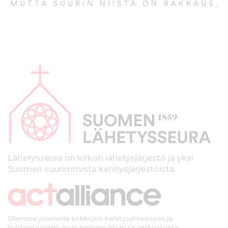
A
l
a
p
a
l
k
Lähetysseura on kirkon lähetysjärjestö ja yksi
Suomen suurimmista kehitysjärjestöistä.
k
i
Olemme jäsenenä kirkkojen kehitysyhteistyön ja
humanitaarisen avun kansainvälisessä verkostossa.