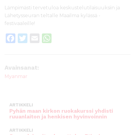
Lämpimästi tervetuloa keskustelutilaisuuksiin ja
Lähetysseuran teltalle Maailma kylässä -
festivaaleille!
F
T
E
W
a
w
m
h
c
it
ai
a
e
te
l
ts
Avainsanat:
b
r
A
Myanmar
o
p
o
p
k
ARTIKKELI
Pyhän maan kirkon ruokakurssi yhdisti
ruuanlaiton ja henkisen hyvinvoinnin
ARTIKKELI