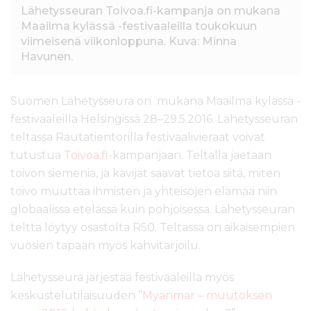
l
Lähetysseuran Toivoa.fi-kampanja on mukana
t
Maailma kylässä -festivaaleilla toukokuun
ö
viimeisenä viikonloppuna. Kuva: Minna
ö
Havunen.
n
Suomen Lähetysseura on mukana Maailma kylässä -
festivaaleilla Helsingissä 28–29.5.2016. Lähetysseuran
teltassa Rautatientorilla festivaalivieraat voivat
tutustua
Toivoa.f
i-kampanjaan. Teltalla jaetaan
toivon siemeniä, ja kävijät saavat tietoa siitä, miten
toivo muuttaa ihmisten ja yhteisöjen elämää niin
globaalissa etelässä kuin pohjoisessa. Lähetysseuran
teltta löytyy osastolta R50. Teltassa on aikaisempien
vuosien tapaan myös kahvitarjoilu.
Lähetysseura järjestää festivaaleilla myös
keskustelutilaisuuden ”
Myanmar – muutoksen