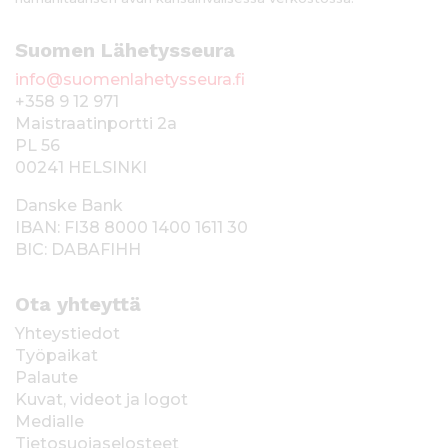
Suomen Lähetysseura
info@suomenlahetysseura.fi
+358 9 12 971
Maistraatinportti 2a
PL 56
00241 HELSINKI
Danske Bank
IBAN: FI38 8000 1400 1611 30
BIC: DABAFIHH
Ota yhteyttä
Yhteystiedot
Työpaikat
Palaute
Kuvat, videot ja logot
Medialle
Tietosuojaselosteet