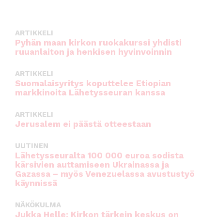
ARTIKKELI
Pyhän maan kirkon ruokakurssi yhdisti
ruuanlaiton ja henkisen hyvinvoinnin
ARTIKKELI
Suomalaisyritys koputtelee Etiopian
markkinoita Lähetysseuran kanssa
ARTIKKELI
Jerusalem ei päästä otteestaan
UUTINEN
Lähetysseuralta 100 000 euroa sodista
kärsivien auttamiseen Ukrainassa ja
Gazassa – myös Venezuelassa avustustyö
käynnissä
NÄKÖKULMA
Jukka Helle: Kirkon tärkein keskus on