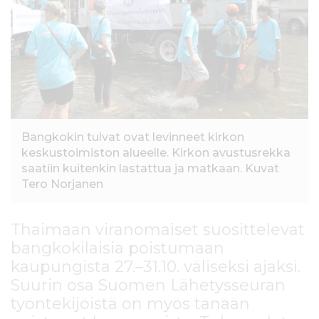
l
t
ö
ö
n
Bangkokin tulvat ovat levinneet kirkon
keskustoimiston alueelle. Kirkon avustusrekka
saatiin kuitenkin lastattua ja matkaan. Kuvat
Tero Norjanen
Thaimaan viranomaiset suosittelevat
bangkokilaisia poistumaan
kaupungista 27.–31.10. väliseksi ajaksi.
Suurin osa Suomen Lähetysseuran
työntekijöistä on myös tänään