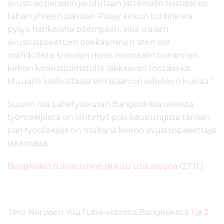
avustusoperaatio joudutaan jättämään toistaiseksi
tähän yhteen päivään. Pääsy kirkon tontille voi
pysyä hankalana pitempään, eikä uusien
avustuspakettien pakkaaminen siten ole
mahdollista. Uskoisin myös normaalin toiminnan
kirkon keskustoimistolla lakkaavan toistaiseksi.
Muualla keskustassa sen sijaan on edelleen kuivaa.”
Suurin osa Lähetysseuran Bangkokissa olevista
työntekijöistä on lähtenyt pois kaupungista tänään,
pari työntekijää on mukana kirkon avustuspaketteja
jakamassa.
Bangkokin tulvatilanne jatkuu uhkaavana
(27.11.)
Tero Norjasen YouTube-videoita Bangkokista
1
ja
2