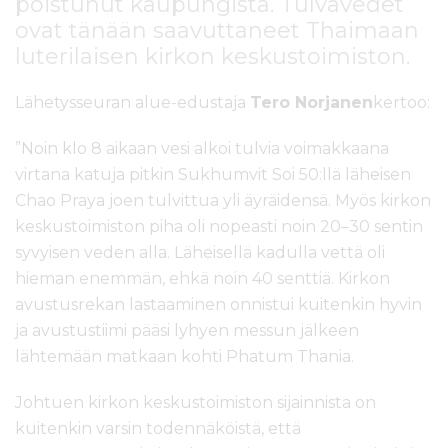
poistunut kaupungista. Tulvavedet
ovat tänään saavuttaneet Thaimaan
luterilaisen kirkon keskustoimiston.
Lähetysseuran alue-edustaja
Tero Norjanen
kertoo:
”Noin klo 8 aikaan vesi alkoi tulvia voimakkaana
virtana katuja pitkin Sukhumvit Soi 50:llä läheisen
Chao Praya joen tulvittua yli äyräidensä. Myös kirkon
keskustoimiston piha oli nopeasti noin 20–30 sentin
syvyisen veden alla. Läheisellä kadulla vettä oli
hieman enemmän, ehkä noin 40 senttiä. Kirkon
avustusrekan lastaaminen onnistui kuitenkin hyvin
ja avustustiimi pääsi lyhyen messun jälkeen
lähtemään matkaan kohti Phatum Thania.
Johtuen kirkon keskustoimiston sijainnista on
kuitenkin varsin todennäköistä, että