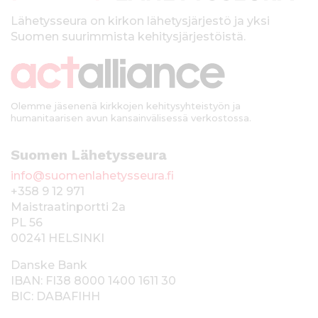
l
k
Lähetysseura on kirkon lähetysjärjestö ja yksi
Suomen suurimmista kehitysjärjestöistä.
k
i
Olemme jäsenenä kirkkojen kehitysyhteistyön ja
humanitaarisen avun kansainvälisessä verkostossa.
Suomen Lähetysseura
info@suomenlahetysseura.fi
+358 9 12 971
Maistraatinportti 2a
PL 56
00241 HELSINKI
Danske Bank
IBAN: FI38 8000 1400 1611 30
BIC: DABAFIHH