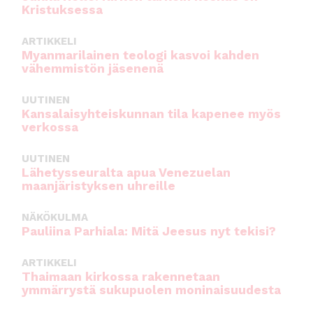
Kristuksessa
ARTIKKELI
Myanmarilainen teologi kasvoi kahden
vähemmistön jäsenenä
UUTINEN
Kansalaisyhteiskunnan tila kapenee myös
verkossa
UUTINEN
Lähetysseuralta apua Venezuelan
maanjäristyksen uhreille
NÄKÖKULMA
Pauliina Parhiala: Mitä Jeesus nyt tekisi?
ARTIKKELI
Thaimaan kirkossa rakennetaan
ymmärrystä sukupuolen moninaisuudesta