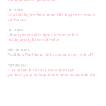
UUTINEN
Kansalaisyhteiskunnan tila kapenee myös
verkossa
UUTINEN
Lähetysseuralta apua Venezuelan
maanjäristyksen uhreille
NÄKÖKULMA
Pauliina Parhiala: Mitä Jeesus nyt tekisi?
ARTIKKELI
Thaimaan kirkossa rakennetaan
ymmärrystä sukupuolen moninaisuudesta