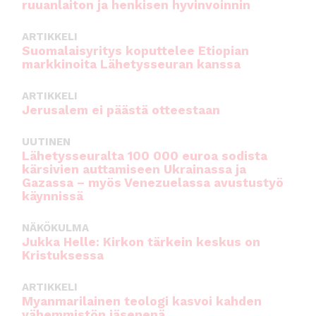
ruuanlaiton ja henkisen hyvinvoinnin
ARTIKKELI
Suomalaisyritys koputtelee Etiopian
markkinoita Lähetysseuran kanssa
ARTIKKELI
Jerusalem ei päästä otteestaan
UUTINEN
Lähetysseuralta 100 000 euroa sodista
kärsivien auttamiseen Ukrainassa ja
Gazassa – myös Venezuelassa avustustyö
käynnissä
NÄKÖKULMA
Jukka Helle: Kirkon tärkein keskus on
Kristuksessa
ARTIKKELI
Myanmarilainen teologi kasvoi kahden
vähemmistön jäsenenä