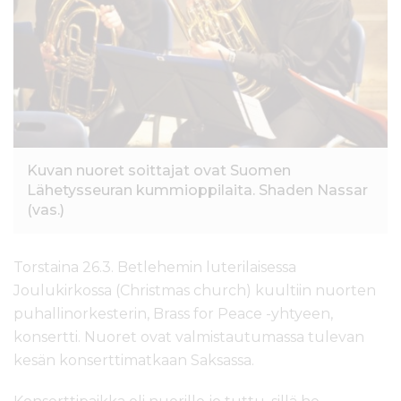
l
t
ö
ö
n
Kuvan nuoret soittajat ovat Suomen
Lähetysseuran kummioppilaita. Shaden Nassar
(vas.)
Torstaina 26.3. Betlehemin luterilaisessa
Joulukirkossa (Christmas church) kuultiin nuorten
puhallinorkesterin, Brass for Peace -yhtyeen,
konsertti. Nuoret ovat valmistautumassa tulevan
kesän konserttimatkaan Saksassa.