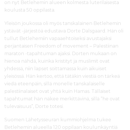
on nyt Betlehemin alueen kolmesta luterilaisesta
koulusta 50 oppilasta.
Yleisön joukossa oli myös tanskalainen Betlehemin
ystävät -järjestöä edustava Dorte Dalsgaard. Hän oli
tullut Betlehemiin vapaaehtoiseksi avustajaksi
perjantaisen Freedom of movement – Palestiinan
maraton -tapahtuman ajaksi. Dorten mukaan on
hienoa nähdä, kuinka kristityt ja muslimit ovat
yhdessä, niin lapset soittamassa kuin aikuiset
yleisössä. Hän kertoo, että tätäkin viestiä on tärkeä
viedä eteenpäin, sillä monelle tanskalaiselle
palestiinalaiset ovat yhtä kuin Hamas. Tällaiset
tapahtumat hän näkee merkittävinä, sillä ”he ovat
tulevaisuus”, Dorte totesi.
Suomen Lähetysseuran kummiohjelma tukee
Betlehemin alueella 120 oppilaan koulunkäyntiä