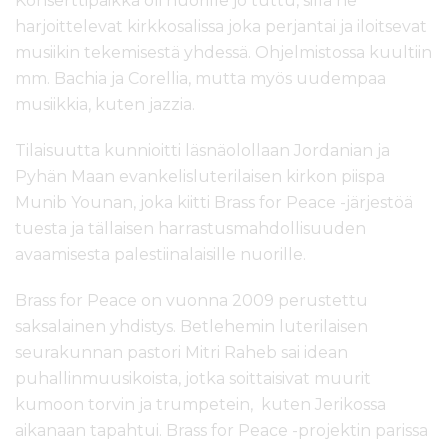
Konserttipaikka oli nuorille jo tuttu, sillä he
harjoittelevat kirkkosalissa joka perjantai ja iloitsevat
musiikin tekemisestä yhdessä. Ohjelmistossa kuultiin
mm. Bachia ja Corellia, mutta myös uudempaa
musiikkia, kuten jazzia.
Tilaisuutta kunnioitti läsnäolollaan Jordanian ja
Pyhän Maan evankelisluterilaisen kirkon piispa
Munib Younan, joka kiitti Brass for Peace -järjestöä
tuesta ja tällaisen harrastusmahdollisuuden
avaamisesta palestiinalaisille nuorille.
Brass for Peace on vuonna 2009 perustettu
saksalainen yhdistys. Betlehemin luterilaisen
seurakunnan pastori Mitri Raheb sai idean
puhallinmuusikoista, jotka soittaisivat muurit
kumoon torvin ja trumpetein, kuten Jerikossa
aikanaan tapahtui. Brass for Peace -projektin parissa