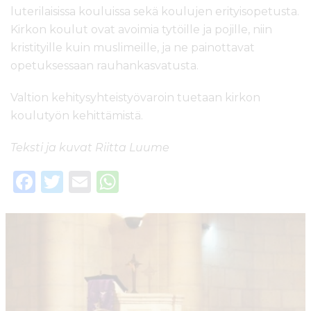
luterilaisissa kouluissa sekä koulujen erityisopetusta.
Kirkon koulut ovat avoimia tytöille ja pojille, niin
kristityille kuin muslimeille, ja ne painottavat
opetuksessaan rauhankasvatusta.
Valtion kehitysyhteistyövaroin tuetaan kirkon
koulutyön kehittämistä.
Teksti ja kuvat Riitta Luume
F
T
E
W
a
w
m
h
c
it
ai
a
e
te
l
ts
b
r
A
o
p