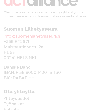
i
Olemme jäsenenä kirkkojen kehitysyhteistyön ja
humanitaarisen avun kansainvälisessä verkostossa.
Suomen Lähetysseura
info@suomenlahetysseura.fi
+358 9 12 971
Maistraatinportti 2a
PL 56
00241 HELSINKI
Danske Bank
IBAN: FI38 8000 1400 1611 30
BIC: DABAFIHH
Ota yhteyttä
Yhteystiedot
Työpaikat
Palaute