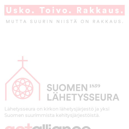
A
l
a
p
a
l
k
Lähetysseura on kirkon lähetysjärjestö ja yksi
Suomen suurimmista kehitysjärjestöistä.
k