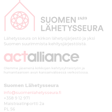
a
p
a
l
k
Lähetysseura on kirkon lähetysjärjestö ja yksi
Suomen suurimmista kehitysjärjestöistä.
k
i
Olemme jäsenenä kirkkojen kehitysyhteistyön ja
humanitaarisen avun kansainvälisessä verkostossa.
Suomen Lähetysseura
info@suomenlahetysseura.fi
+358 9 12 971
Maistraatinportti 2a
PL 56