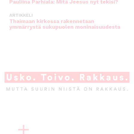
Pauliina Parhiala: Mitä Jeesus nyt tekisi?
ARTIKKELI
Thaimaan kirkossa rakennetaan
ymmärrystä sukupuolen moninaisuudesta
A
l