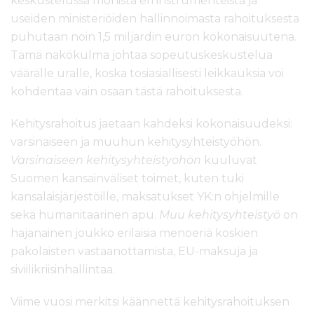
keskustelussa monista eri instrumenteista ja
useiden ministeriöiden hallinnoimasta rahoituksesta
puhutaan noin 1,5 miljardin euron kokonaisuutena.
Tämä näkökulma johtaa sopeutuskeskustelua
väärälle uralle, koska tosiasiallisesti leikkauksia voi
kohdentaa vain osaan tästä rahoituksesta.
Kehitysrahoitus jaetaan kahdeksi kokonaisuudeksi:
varsinaiseen ja muuhun kehitysyhteistyöhön.
Varsinaiseen kehitysyhteistyöhön
kuuluvat
Suomen kansainväliset toimet, kuten tuki
kansalaisjärjestöille, maksatukset YK:n ohjelmille
sekä humanitaarinen apu.
Muu kehitysyhteistyö
on
hajanainen joukko erilaisia menoeriä koskien
pakolaisten vastaanottamista, EU-maksuja ja
siviilikriisinhallintaa.
Viime vuosi merkitsi käännettä kehitysrahoituksen