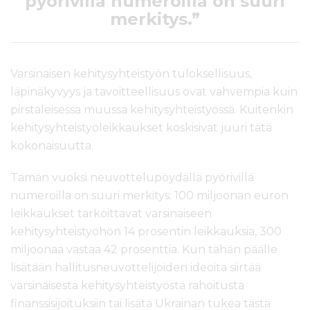
pyörivillä numeroilla on suuri
merkitys.”
Varsinaisen kehitysyhteistyön tuloksellisuus,
läpinäkyvyys ja tavoitteellisuus ovat vahvempia kuin
pirstaleisessa muussa kehitysyhteistyössä. Kuitenkin
kehitysyhteistyöleikkaukset koskisivat juuri tätä
kokonaisuutta.
Tämän vuoksi neuvottelupöydällä pyörivillä
numeroilla on suuri merkitys: 100 miljoonan euron
leikkaukset tarkoittavat varsinaiseen
kehitysyhteistyöhön 14 prosentin leikkauksia, 300
miljoonaa vastaa 42 prosenttia. Kun tähän päälle
lisätään hallitusneuvottelijoiden ideoita siirtää
varsinaisesta kehitysyhteistyöstä rahoitusta
finanssisijoituksiin tai lisätä Ukrainan tukea tästä