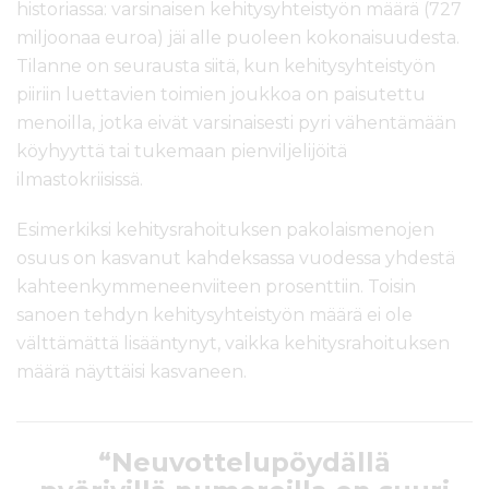
historiassa: varsinaisen kehitysyhteistyön määrä (727
miljoonaa euroa) jäi alle puoleen kokonaisuudesta.
Tilanne on seurausta siitä, kun kehitysyhteistyön
piiriin luettavien toimien joukkoa on paisutettu
menoilla, jotka eivät varsinaisesti pyri vähentämään
köyhyyttä tai tukemaan pienviljelijöitä
ilmastokriisissä.
Esimerkiksi kehitysrahoituksen pakolaismenojen
osuus on kasvanut kahdeksassa vuodessa yhdestä
kahteenkymmeneenviiteen prosenttiin. Toisin
sanoen tehdyn kehitysyhteistyön määrä ei ole
välttämättä lisääntynyt, vaikka kehitysrahoituksen
määrä näyttäisi kasvaneen.
“Neuvottelupöydällä