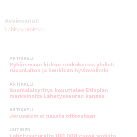
a
w
m
h
c
it
ai
a
e
te
l
ts
Avainsanat:
b
r
A
kehitysyhteistyö
o
p
o
p
k
ARTIKKELI
Pyhän maan kirkon ruokakurssi yhdisti
ruuanlaiton ja henkisen hyvinvoinnin
ARTIKKELI
Suomalaisyritys koputtelee Etiopian
markkinoita Lähetysseuran kanssa
ARTIKKELI
Jerusalem ei päästä otteestaan
UUTINEN
Lähetysseuralta 100 000 euroa sodista