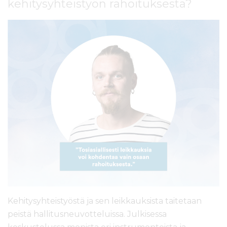
kehitysyhteistyön rahoituksesta?
l
t
ö
ö
n
Kehitysyhteistyöstä ja sen leikkauksista taitetaan
peistä hallitusneuvotteluissa. Julkisessa