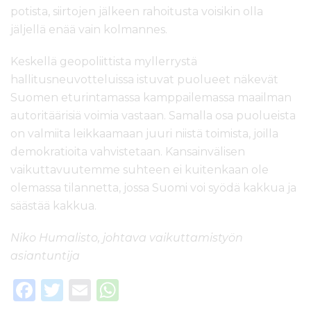
potista, siirtojen jälkeen rahoitusta voisikin olla
jäljellä enää vain kolmannes.
Keskellä geopoliittista myllerrystä
hallitusneuvotteluissa istuvat puolueet näkevät
Suomen eturintamassa kamppailemassa maailman
autoritäärisiä voimia vastaan. Samalla osa puolueista
on valmiita leikkaamaan juuri niistä toimista, joilla
demokratioita vahvistetaan. Kansainvälisen
vaikuttavuutemme suhteen ei kuitenkaan ole
olemassa tilannetta, jossa Suomi voi syödä kakkua ja
säästää kakkua.
Niko Humalisto, johtava vaikuttamistyön
asiantuntija
F
T
E
W