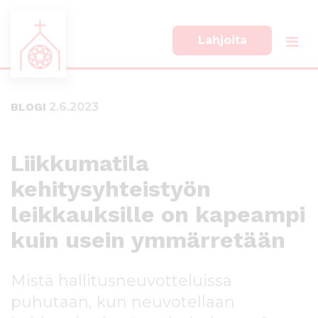
Lahjoita
S
S
i
i
i
i
BLOGI
2.6.2023
r
r
r
r
y
y
s
a
Liikkumatila
u
l
kehitysyhteistyön
o
a
r
p
leikkauksille on kapeampi
a
a
a
l
kuin usein ymmärretään
n
k
s
k
Mistä hallitusneuvotteluissa
i
i
s
i
puhutaan, kun neuvotellaan
ä
n