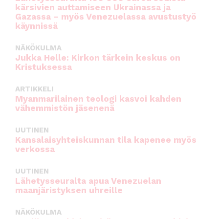
kärsivien auttamiseen Ukrainassa ja
Gazassa – myös Venezuelassa avustustyö
käynnissä
NÄKÖKULMA
Jukka Helle: Kirkon tärkein keskus on
Kristuksessa
ARTIKKELI
Myanmarilainen teologi kasvoi kahden
vähemmistön jäsenenä
UUTINEN
Kansalaisyhteiskunnan tila kapenee myös
verkossa
UUTINEN
Lähetysseuralta apua Venezuelan
maanjäristyksen uhreille
NÄKÖKULMA