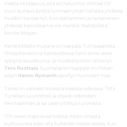
maista oli tilaisuus, jota en halunnut ohittaa! Oli
suuri siunaus pystyä luomaan jotain tällaista yhdessä
muiden kanssa nyt, kun soittaminen ja tanssiminen
yhdessä kasvokkain ei ole monille mahdollista”,
kertoo Megan.
Kambodžasta mukana on kappale Tuhlaajapoika.
Yhteyshenkilönä Kambodžassa toimi sinne viime
syksynä seurakunta- ja musiikkityöhön lähtenyt
Tero Ruotsala
. Suomalainen kappale on Pekan
pojan
Hannu Nymanin
sävellys Huomisen maa.
Tanssi on vahvasti mukana kaikissa videoissa. Titta
Tunkkari suunnitteli ja ohjeisti videoiden
liikemaailman ja sai usein yllättyä tuloksista.
”Oli oikein inspiroivaa todeta, miten omasta
kulttuurista käsin sitä kuitenkin katsoi asioita, kun