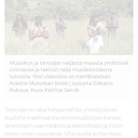
l
t
ö
ö
n
Muusikot ja tanssijat neljästä maasta yhdistivät
voimansa ja tekivät neljä musiikkivideota
toivosta. Yksi videoista on namibialaisen
Aveshe Munyikan (kesk.) laulusta Eilikano,
Rukous. Kuva Katrina Jakob
”Nykyään on aika helppo tehdä yhteistyötä eri
puolella maailmaa olevien muusikkojen kanssa,
lähetellään vaan tiedostoja edestakaisin ja kukin
tekee oman osuutensa. Sillä tavalla syntyi Hope