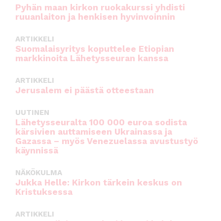
Pyhän maan kirkon ruokakurssi yhdisti
ruuanlaiton ja henkisen hyvinvoinnin
ARTIKKELI
Suomalaisyritys koputtelee Etiopian
markkinoita Lähetysseuran kanssa
ARTIKKELI
Jerusalem ei päästä otteestaan
UUTINEN
Lähetysseuralta 100 000 euroa sodista
kärsivien auttamiseen Ukrainassa ja
Gazassa – myös Venezuelassa avustustyö
käynnissä
NÄKÖKULMA
Jukka Helle: Kirkon tärkein keskus on
Kristuksessa
ARTIKKELI