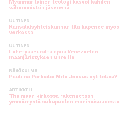
Myanmarilainen teologi kasvoi kahden
vähemmistön jäsenenä
UUTINEN
Kansalaisyhteiskunnan tila kapenee myös
verkossa
UUTINEN
Lähetysseuralta apua Venezuelan
maanjäristyksen uhreille
NÄKÖKULMA
Pauliina Parhiala: Mitä Jeesus nyt tekisi?
ARTIKKELI
Thaimaan kirkossa rakennetaan
ymmärrystä sukupuolen moninaisuudesta