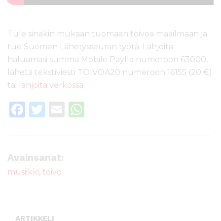
Tule sinäkin mukaan tuomaan toivoa maailmaan ja
tue Suomen Lähetysseuran työtä. Lahjoita
haluamasi summa Mobile Paylla numeroon 63000,
lähetä tekstiviesti TOIVOA20 numeroon 16155 (20 €)
tai
lahjoita verkossa
.
F
T
E
W
a
w
m
h
c
it
ai
a
e
te
l
ts
Avainsanat:
b
r
A
musiikki
,
toivo
o
p
o
p
k
ARTIKKELI