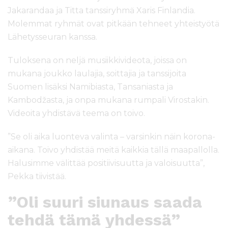
Jakarandaa ja Titta tanssiryhmä Xaris Finlandia.
Molemmat ryhmät ovat pitkään tehneet yhteistyötä
Lähetysseuran kanssa.
Tuloksena on neljä musiikkivideota, joissa on
mukana joukko laulajia, soittajia ja tanssijoita
Suomen lisäksi Namibiasta, Tansaniasta ja
Kambodžasta, ja onpa mukana rumpali Virostakin.
Videoita yhdistävä teema on toivo.
”Se oli aika luonteva valinta – varsinkin näin korona-
aikana. Toivo yhdistää meitä kaikkia tällä maapallolla.
Halusimme välittää positiivisuutta ja valoisuutta”,
Pekka tiivistää.
”Oli suuri siunaus saada
tehdä tämä yhdessä”