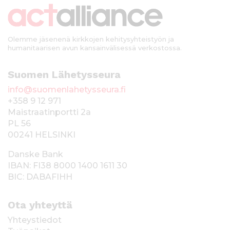
k
i
Olemme jäsenenä kirkkojen kehitysyhteistyön ja
humanitaarisen avun kansainvälisessä verkostossa.
Suomen Lähetysseura
info@suomenlahetysseura.fi
+358 9 12 971
Maistraatinportti 2a
PL 56
00241 HELSINKI
Danske Bank
IBAN: FI38 8000 1400 1611 30
BIC: DABAFIHH
Ota yhteyttä
Yhteystiedot