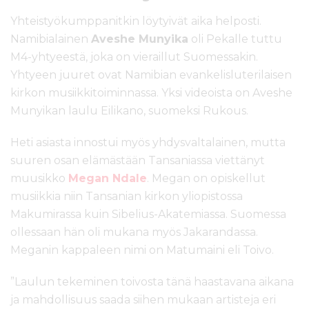
Yhteistyökumppanitkin löytyivät aika helposti.
Namibialainen
Aveshe Munyika
oli Pekalle tuttu
M4-yhtyeestä, joka on vieraillut Suomessakin.
Yhtyeen juuret ovat Namibian evankelisluterilaisen
kirkon musiikkitoiminnassa. Yksi videoista on Aveshe
Munyikan laulu Eilikano, suomeksi Rukous.
Heti asiasta innostui myös yhdysvaltalainen, mutta
suuren osan elämästään Tansaniassa viettänyt
muusikko
Megan Ndale
. Megan on opiskellut
musiikkia niin Tansanian kirkon yliopistossa
Makumirassa kuin Sibelius-Akatemiassa. Suomessa
ollessaan hän oli mukana myös Jakarandassa.
Meganin kappaleen nimi on Matumaini eli Toivo.
”Laulun tekeminen toivosta tänä haastavana aikana
ja mahdollisuus saada siihen mukaan artisteja eri