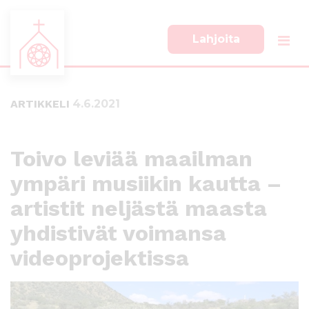
Lahjoita
S
S
i
i
i
i
ARTIKKELI
4.6.2021
r
r
r
r
y
y
s
a
Toivo leviää maailman
u
l
ympäri musiikin kautta –
o
a
r
p
artistit neljästä maasta
a
a
a
l
yhdistivät voimansa
n
k
videoprojektissa
s
k
i
i
s
i
ä
n