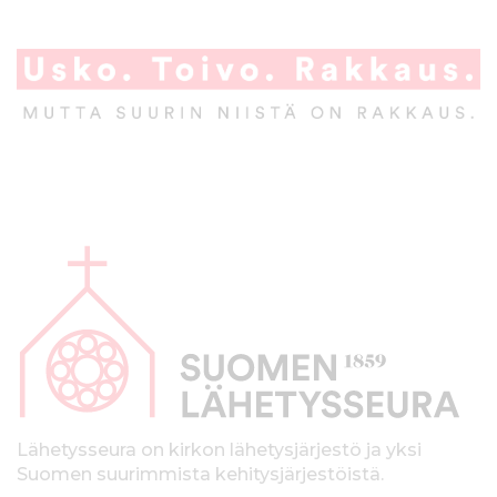
A
l
a
p
a
l
k
Lähetysseura on kirkon lähetysjärjestö ja yksi
Suomen suurimmista kehitysjärjestöistä.