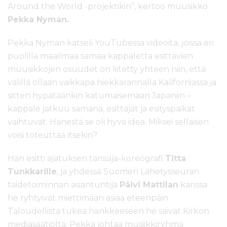
Around the World -projektikin”, kertoo muusikko
Pekka Nyman.
Pekka Nyman katseli YouTubessa videoita, joissa eri
puolilla maailmaa samaa kappaletta esittävien
muusikkojen osuudet on liitetty yhteen niin, että
välillä ollaan vaikkapa hiekkarannalla Kaliforniassa ja
sitten hypätäänkin katumaisemaan Japaniin –
kappale jatkuu samana, esittäjät ja esityspaikat
vaihtuvat. Hänestä se oli hyvä idea. Miksei sellaisen
voisi toteuttaa itsekin?
Hän esitti ajatuksen tanssija-koreografi
Titta
Tunkkarille
, ja yhdessä Suomen Lähetysseuran
taidetoiminnan asiantuntija
Päivi Mattilan
kanssa
he ryhtyivät miettimään asiaa eteenpäin.
Taloudellista tukea hankkeeseen he saivat Kirkon
mediasäätiöltä. Pekka johtaa musiikkiryhmä