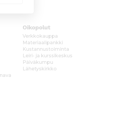
Oikopolut
Verkkokauppa
Materiaalipankki
Kustannustoiminta
Leiri- ja kurssikeskus
Päiväkumpu
Lähetyskirkko
anava