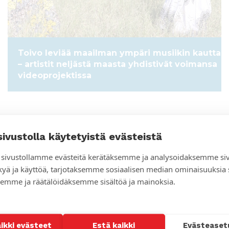
Toivo leviää maailman ympäri musiikin kautta
– artistit neljästä maasta yhdistivät voimansa
videoprojektissa
sivustolla käytetyistä evästeistä
sivustollamme evästeitä kerätäksemme ja analysoidaksemme si
kyä ja käyttöä, tarjotaksemme sosiaalisen median ominaisuuksia
emme ja räätälöidäksemme sisältöä ja mainoksia.
aikki evästeet
Estä kaikki
Evästeaset