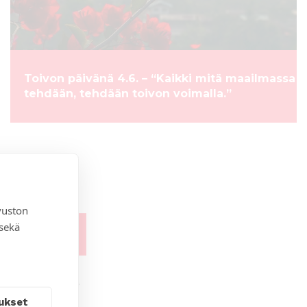
Toivon päivänä 4.6. – “Kaikki mitä maailmassa
tehdään, tehdään toivon voimalla.”
vuston
 sekä
ukset