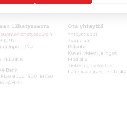
men Lähetysseura
Ota yhteyttä
suomenlahetysseura.fi
Yhteystiedot
9 12 971
Työpaikat
raatinportti 2a
Palaute
Kuvat, videot ja logot
1 HELSINKI
Medialle
Tietosuojaselosteet
ke Bank
Lähetysseuran ilmoitusk
 FI38 8000 1400 1611 30
 DABAFIHH