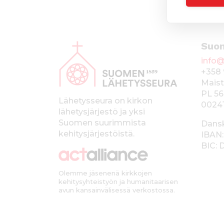
A
Suo
l
info@
a
+358 
p
Maist
PL 56
a
Lähetysseura on kirkon
0024
lähetysjärjestö ja yksi
l
Suomen suurimmista
Dans
k
kehitysjärjestöistä.
IBAN:
BIC:
k
i
Olemme jäsenenä kirkkojen
kehitysyhteistyön ja humanitaarisen
avun kansainvälisessä verkostossa.