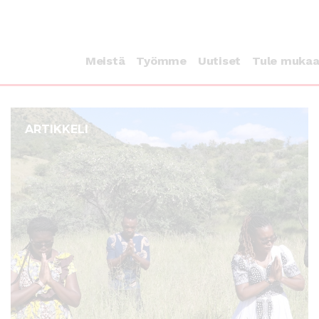
Meistä
Työmme
Uutiset
Tule muka
ARTIKKELI