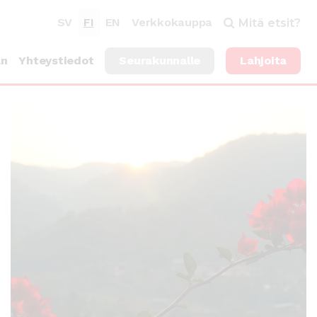
SV
FI
EN
Verkkokauppa
Mitä etsit?
an
Yhteystiedot
Seurakunnalle
Lahjoita
ARTIKKELI