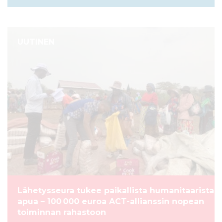
UUTINEN
Lähetysseura tukee paikallista humanitaarista
apua – 100 000 euroa ACT-allianssin nopean
toiminnan rahastoon