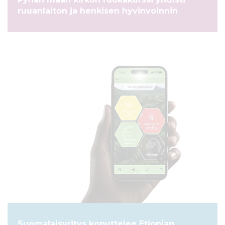
l
ruuanlaiton ja henkisen hyvinvoinnin
t
ö
ö
n
ARTIKKELI
Suomalaisyritys koputtelee Etiopian