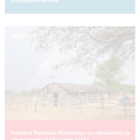
vuosikymmenellä
HARTAUS
Pauliina Parhiala: Kutsumus on rakkauden ja
oikeudenmukaisuuden työtä