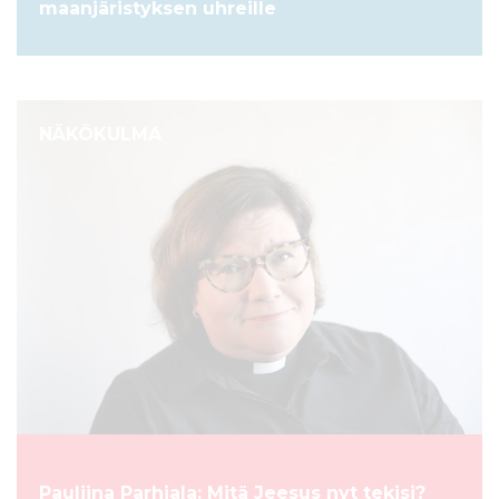
maanjäristyksen uhreille
NÄKÖKULMA
Pauliina Parhiala: Mitä Jeesus nyt tekisi?