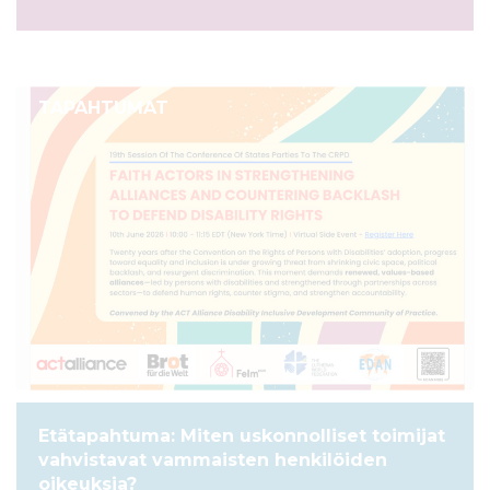
TAPAHTUMAT
Etätapahtuma: Miten uskonnolliset toimijat
vahvistavat vammaisten henkilöiden
oikeuksia?