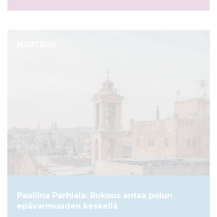
HARTAUS
Pauliina Parhiala: Rukous antaa polun
epävarmuuden keskellä