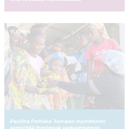
YLEINEN
Pauliina Parhiala: Jumalan myötätunto
synnyttää ihmisessä vastuuntunnon