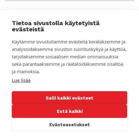
Tietoa sivustolla käytetyistä
BLOGI
evästeistä
Käytämme sivustollamme evästeitä kerätäksemme ja
analysoidaksemme sivuston suorituskykyä ja käyttöä,
tarjotaksemme sosiaalisen median ominaisuuksia
sekä parantaaksemme ja räätälöidäksemme sisältöä
ja mainoksia.
Lue lisää
Salli kaikki evästeet
Estä kaikki
Pauliina Parhiala:
Kehitysrahoitus vähenee, vaikka tarpeet
Evästeasetukset
kasvavat – edessä kehitysyhteistyön
uudistaminen