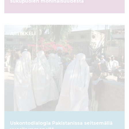
sukupuolen moninaisuudesta
ARTIKKELI
Uskontodialogia Pakistanissa seitsemällä