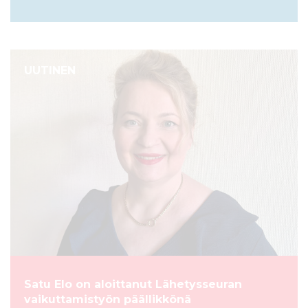
UUTINEN
Satu Elo on aloittanut Lähetysseuran
vaikuttamistyön päällikkönä