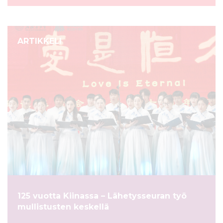
ARTIKKELI
125 vuotta Kiinassa – Lähetysseuran työ
mullistusten keskellä