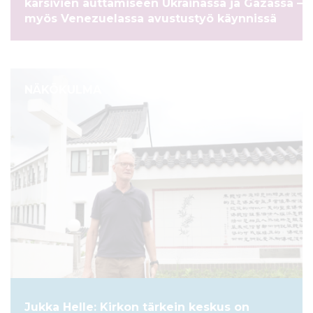
kärsivien auttamiseen Ukrainassa ja Gazassa –
myös Venezuelassa avustustyö käynnissä
NÄKÖKULMA
Jukka Helle: Kirkon tärkein keskus on