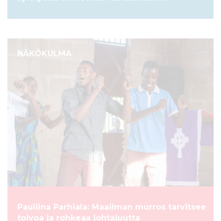
NÄKÖKULMA
Pauliina Parhiala: Maailman murros tarvitsee
toivoa ja rohkeaa johtajuutta