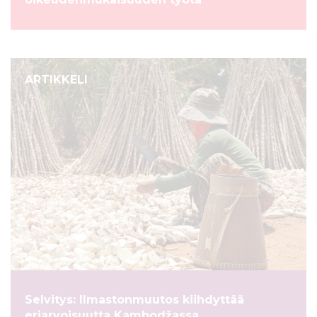
ARTIKKELI
Selvitys: Ilmastonmuutos kiihdyttää
eriarvoisuutta Kambodžassa