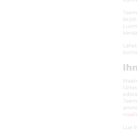
Teemm
kirjo
Luomme
kansai
Lähet
kolme
Ih
Maail
tärke
edist
Teemm
ammat
maai
Lue li