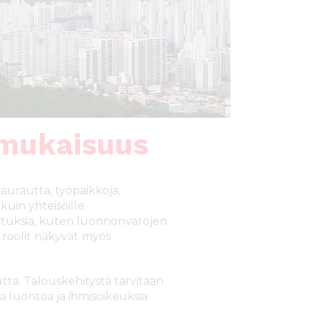
nmukaisuus
vaurautta, työpaikkoja,
kuin yhteisöille.
kutuksia, kuten luonnonvarojen
roolit näkyvät myös
ta. Talouskehitystä tarvitaan
 luontoa ja ihmisoikeuksia