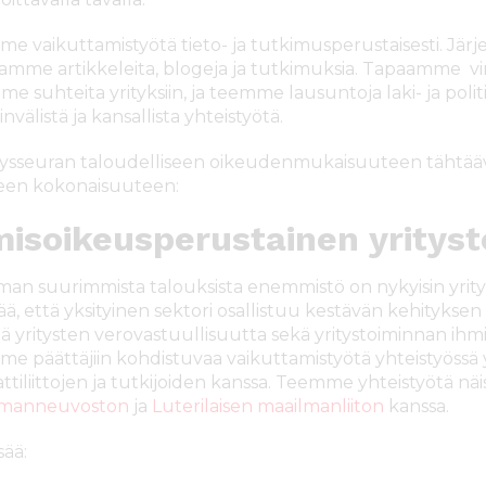
e vaikuttamistyötä tieto- ja tutkimusperustaisesti. Järjes
itamme artikkeleita, blogeja ja tutkimuksia. Tapaamme vir
 suhteita yrityksiin, ja teemme lausuntoja laki- ja politii
nvälistä ja kansallista yhteistyötä.
ysseuran taloudelliseen oikeudenmukaisuuteen tähtäävä
en kokonaisuuteen:
misoikeusperustainen yrityst
man suurimmista talouksista enemmistö on nykyisin yrityks
ää, että yksityinen sektori osallistuu kestävän kehitykse
ää yritysten verovastuullisuutta sekä yritystoiminnan ihm
e päättäjiin kohdistuvaa vaikuttamistyötä yhteistyössä y
tiliittojen ja tutkijoiden kanssa. Teemme yhteistyötä nä
lmanneuvoston
ja
Luterilaisen maailmanliiton
kanssa.
sää: