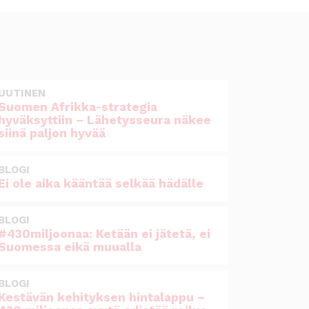
UUTINEN
Suomen Afrikka-strategia
hyväksyttiin – Lähetysseura näkee
siinä paljon hyvää
BLOGI
Ei ole aika kääntää selkää hädälle
BLOGI
#430miljoonaa: Ketään ei jätetä, ei
Suomessa eikä muualla
BLOGI
Kestävän kehityksen hintalappu –