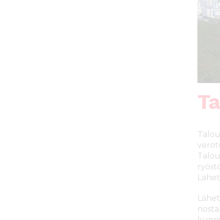
ö
n
Ta
Talou
verotu
Talou
ryöst
Lähet
Lähet
nosta
kunnio