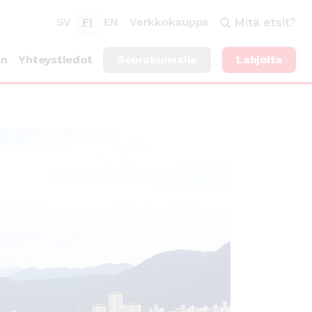
SV
FI
EN
Verkkokauppa
Mitä etsit?
an
Yhteystiedot
Seurakunnalle
Lahjoita