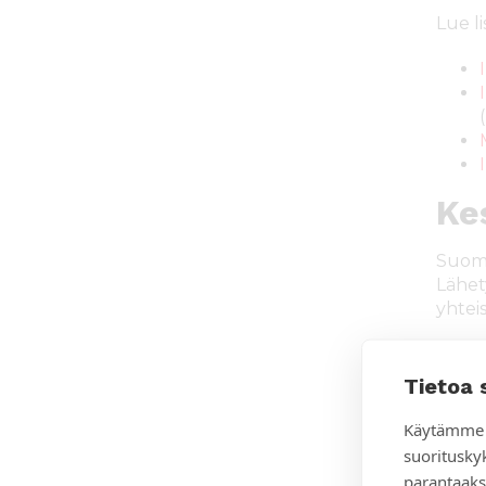
Lue li
Ke
Suomi
Lähet
yhteis
Kestä
työsk
Tietoa 
talou
toimin
Käytämme 
suoritusky
Lue li
parantaaks