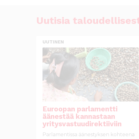
Uutisia taloudellis
UUTINEN
Euroopan parlamentti
äänestää kannastaan
yritysvastuudirektiiviin
Parlamentissa äänestyksen kohteena