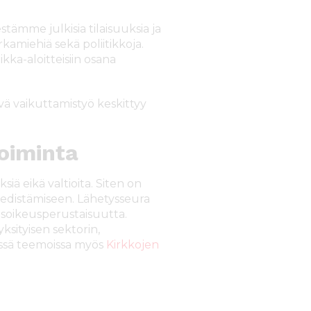
tämme julkisia tilaisuuksia ja
kamiehiä sekä poliitikkoja.
kka-aloitteisiin osana
 vaikuttamistyö keskittyy
oiminta
iä eikä valtioita. Siten on
n edistämiseen. Lähetysseura
isoikeusperustaisuutta.
ksityisen sektorin,
issä teemoissa myös
Kirkkojen