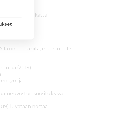
mittarit,
(Politiikasta)
ukset
neet
lla on tietoa siitä, miten meille
hjelmaa (2019).
.
en työ- ja
ppa-neuvoston suosituksissa
019) luvataan nostaa