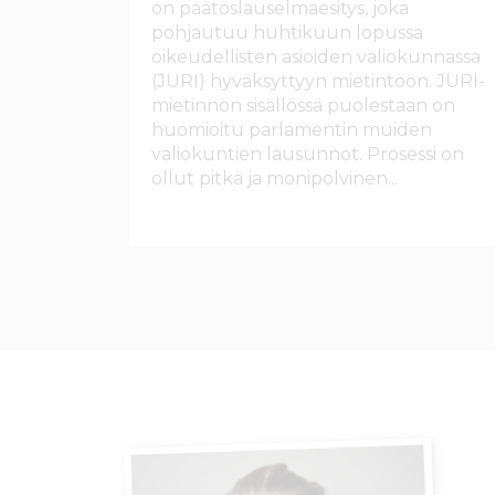
on päätöslauselmaesitys, joka
pohjautuu huhtikuun lopussa
oikeudellisten asioiden valiokunnassa
(JURI) hyväksyttyyn mietintöön. JURI-
mietinnön sisällössä puolestaan on
huomioitu parlamentin muiden
valiokuntien lausunnot. Prosessi on
ollut pitkä ja monipolvinen...