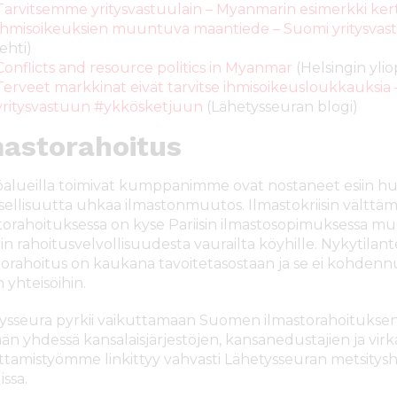
Tarvitsemme yritysvastuulain – Myanmarin esimerkki ker
Ihmisoikeuksien muuntuva maantiede – Suomi yritysva
lehti)
Conflicts and resource politics in Myanmar
(Helsingin ylio
Terveet markkinat eivät tarvitse ihmisoikeusloukkauksia
yritysvastuun #ykkösketjuun
(Lähetysseuran blogi)
mastorahoitus
yöalueilla toimivat kumppanimme ovat nostaneet esiin hu
sellisuutta uhkaa ilmastonmuutos. Ilmastokriisin välttämi
torahoituksessa on kyse Pariisin ilmastosopimuksessa mu
rin rahoitusvelvollisuudesta vaurailta köyhille. Nykytil
torahoitus on kaukana tavoitetasostaan ja se ei kohden
n yhteisöihin.
ysseura pyrkii vaikuttamaan Suomen ilmastorahoituksen
än yhdessä kansalaisjärjestöjen, kansanedustajien ja vir
ttamistyömme linkittyy vahvasti Lähetysseuran metsitysha
issa.