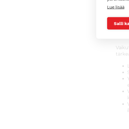
Lue lisää
Voiko
Miten
Beyon
Salli k
Nä
Vaikut
tärke