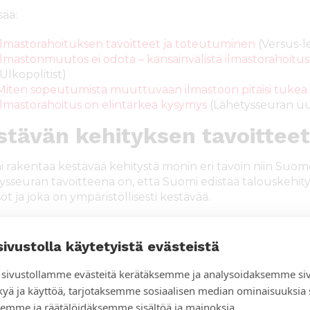
sää:
Ilmastorahoituksen tavoitteet ja toteutuminen
(Versus-le
Ilmastonmuutos ei odota – kansainvälistä ilmastorahoitu
(Ulkopolitist)
Miten sopeutumista muuttuvaan ilmastoon pitäisi tukea
Ilmastorahoitus on elintärkeä kysymys
(Lähetysseuran uu
stävän kehityksen tavoitteet
 rakentaa kestävää kehitystä monin eri tavoin niin Suom
ysseuran tavoitteena on, että Suomi edistää talouskehitys
öt ja joka on ympäristöllisesti kestävää.
vä talous edellyttää vahvoja ohjaavia tavoitteita ja seura
ennellyt virkamiesten, tutkijoiden ja muiden kansalaisjär
sivustolla käytetyistä evästeistä
den mittareiden edistämiseksi. Emme voi ohjata vastuulli
nasta tai ilman kelvollisia rahoitusinstrumentteja.
sivustollamme evästeitä kerätäksemme ja analysoidaksemme si
kyä ja käyttöä, tarjotaksemme sosiaalisen median ominaisuuksia
sää:
emme ja räätälöidäksemme sisältöä ja mainoksia.