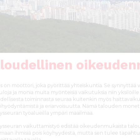
loudellinen oikeude
s on moottori, joka pyörittää yhteiskuntia. Se synnyttää 
loja ja monia muita myönteisiä vaikutuksia niin yksilöille 
dellisesta toiminnasta seuraa kuitenkin myös haittavai
öhyödyntämistä ja eriarvoisuutta. Nämä talouden monet 
ysseuran työalueilla ympäri maailmaa.
ysseuran vaikuttamistyö edistää oikeudenmukaista talout
maan ihmisiä pois köyhyydestä, mutta sen tulee tapahtua
ittavalla tavalla.