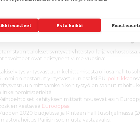
 vastuullisuusmittari johtaa harhaan
(Versus-lehti)
 kehitysapua tulisi kohdentaa – vanhat tavoitteet, uudet 
d GDP- konferenssin suositukset
aikki evästeet
Estä kaikki
Evästeaset
in tavoitteemme ovat edisty
tamistyön tulokset syntyvät yhteistyöllä ja verkostoissa. A
ät tavoitteet ovat edistyneet viime vuosina:
Lakiselvitys yritysvastuun kehittämisestä oli osa hallituso
Suomi on nostanut yritysvastuun osaksi EU-
politiikkaa
nsa
Yritysvastuun mittaamisen kehitystyö on saanut rahoituks
elinkeinoministeriöltä.
Vaihtoehtoiset kehityksen mittarit nousevat esiin Euroo
koskien kestävää
Eurooppaa.
Vuoden 2020 budjetissa ja Rinteen hallitusohjelmassa (2
ilmastorahoitus Pariisin sopimusta vastaavaksi.