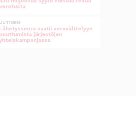
430 miljoonaa syytä edistää reilua
verotusta
UUTINEN
Lähetysseura vaatii verovälttelyyn
puuttumista järjestöjen
yhteiskampanjassa