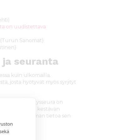
hti)
sta on uudistettava
(Turun Sanomat)
tinen)
 ja seuranta
essa kuin ulkomailla.
tä, josta hyötyvät myös syrjityt
ntaa. Siksi Lähetysseura on
jestöjen kanssa kestävän
sta taloutta ilman tietoa sen
vuston
 sekä