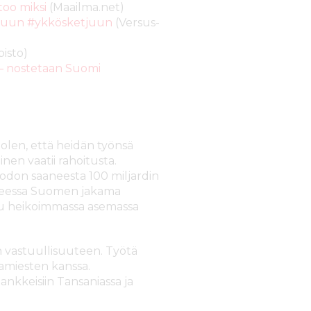
too miksi
(Maailma.net)
stuun #ykkösketjuun
(Versus-
pisto)
 – nostetaan Suomi
olen, että heidän työnsä
nen vaatii rahoitusta.
odon saaneesta 100 miljardin
anteessa Suomen jakama
nu heikoimmassa asemassa
 vastuullisuuteen. Työtä
kamiesten kanssa.
nkkeisiin Tansaniassa ja