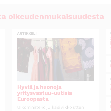
esta oikeudenmukaisuudesta
ARTIKKELI
Hyviä ja huonoja
yritysvastuu-uutisia
Euroopasta
Ulkoministeriö julkaisi viikko sitten