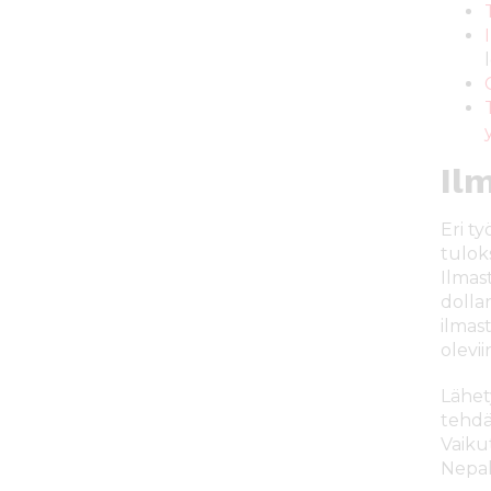
Il
Eri t
tulok
Ilmas
dolla
ilmas
olevii
Lähet
tehdä
Vaiku
Nepal