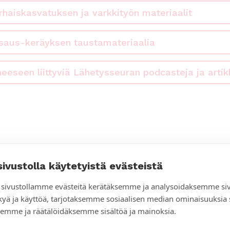
rhaiskasvatuksen ja varkkityön materiaalit
saus-keräyksen taustamateriaalia
heeseen liittyviä Lähetysseuran podcasteja ja artik
sivustolla käytetyistä evästeistä
sivustollamme evästeitä kerätäksemme ja analysoidaksemme si
kyä ja käyttöä, tarjotaksemme sosiaalisen median ominaisuuksia
emme ja räätälöidäksemme sisältöä ja mainoksia.