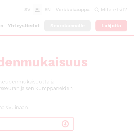
SV
FI
EN
Verkkokauppa
Mitä etsit?
an
Yhteystiedot
Seurakunnalle
Lahjoita
eudenmukaisuus
a oikeudenmukaisuutta ja
tysseuran ja sen kumppaneiden
a sivuinaan.