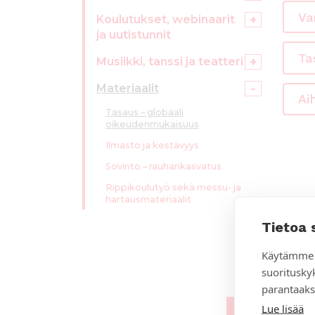
ö
Va
n
Koulutukset, webinaarit
ja uutistunnit
Ta
Musiikki, tanssi ja teatteri
Materiaalit
Ai
Tasaus – globaali
oikeudenmukaisuus
Ilmasto ja kestävyys
Sovinto – rauhankasvatus
Rippikoulutyö sekä messu- ja
hartausmateriaalit
Tietoa 
Käytämme 
suoritusky
parantaaks
Lue lisää