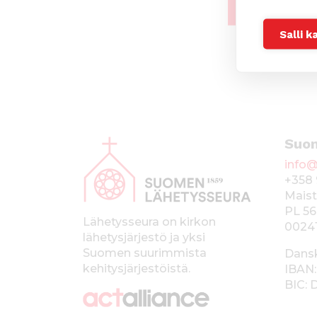
Salli k
A
Suo
l
info@
a
+358 
p
Maist
PL 56
a
Lähetysseura on kirkon
0024
lähetysjärjestö ja yksi
l
Suomen suurimmista
Dans
k
kehitysjärjestöistä.
IBAN:
BIC:
k