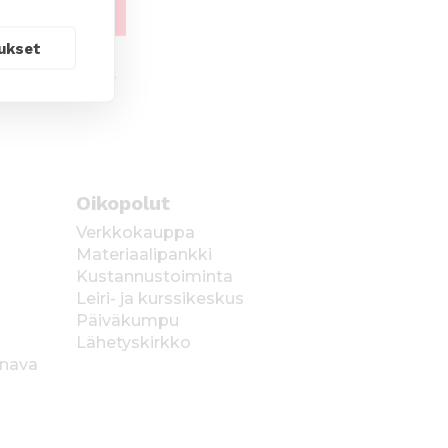
ukset
Oikopolut
Verkkokauppa
Materiaalipankki
Kustannustoiminta
Leiri- ja kurssikeskus
Päiväkumpu
Lähetyskirkko
anava