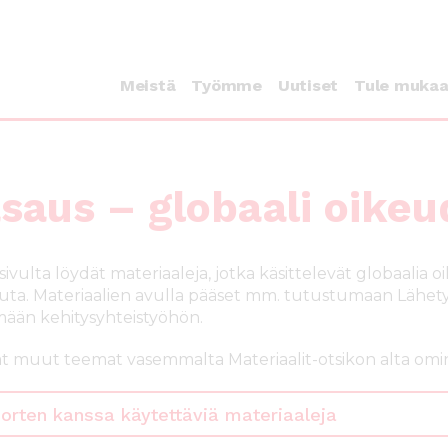
Meistä
Työmme
Uutiset
Tule muka
saus – globaali oik
 sivulta löydät materiaaleja, jotka käsittelevät globaali
uta. Materiaalien avulla pääset mm. tutustumaan Lähe
ään kehitysyhteistyöhön.
t muut teemat vasemmalta Materiaalit-otsikon alta omin
orten kanssa käytettäviä materiaaleja