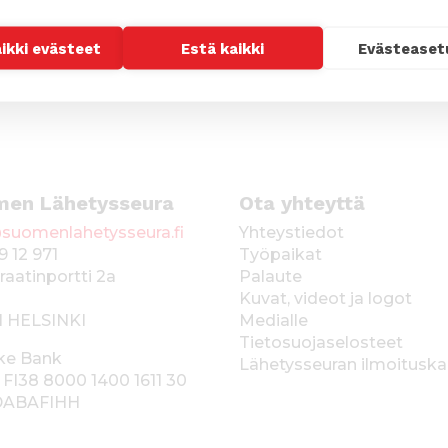
aikki evästeet
Estä kaikki
Evästeaset
men Lähetysseura
Ota yhteyttä
suomenlahetysseura.fi
Yhteystiedot
9 12 971
Työpaikat
raatinportti 2a
Palaute
Kuvat, videot ja logot
1 HELSINKI
Medialle
Tietosuojaselosteet
ke Bank
Lähetysseuran ilmoitusk
 FI38 8000 1400 1611 30
 DABAFIHH