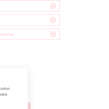
keleita
vuston
 sekä