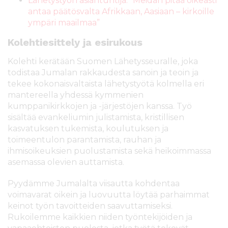
Lähetystyön asiantuntija: ”Meidän pitää oikeasti
antaa päätösvalta Afrikkaan, Aasiaan – kirkoille
ympäri maailmaa”
Kolehtiesittely ja esirukous
Kolehti kerätään Suomen Lähetysseuralle, joka
todistaa Jumalan rakkaudesta sanoin ja teoin ja
tekee kokonaisvaltaista lähetystyötä kolmella eri
mantereella yhdessä kymmenien
kumppanikirkkojen ja -järjestöjen kanssa. Työ
sisältää evankeliumin julistamista, kristillisen
kasvatuksen tukemista, koulutuksen ja
toimeentulon parantamista, rauhan ja
ihmisoikeuksien puolustamista sekä heikoimmassa
asemassa olevien auttamista.
Pyydämme Jumalalta viisautta kohdentaa
voimavarat oikein ja luovuutta löytää parhaimmat
keinot työn tavoitteiden saavuttamiseksi.
Rukoilemme kaikkien niiden työntekijöiden ja