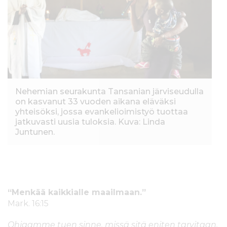
s
i
ä
n
l
t
ö
ö
n
Nehemian seurakunta Tansanian järviseudulla
on kasvanut 33 vuoden aikana eläväksi
yhteisöksi, jossa evankelioimistyö tuottaa
jatkuvasti uusia tuloksia. Kuva: Linda
Juntunen.
“Menkää kaikkialle maailmaan.”
Mark
.
16:15
Ohjaamme tuen sinne, missä sitä eniten tarvitaan.