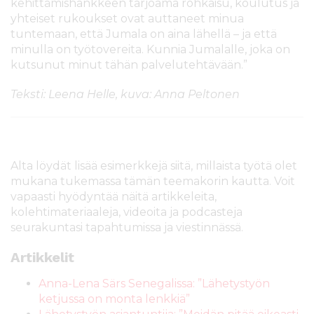
kehittämishankkeen tarjoama rohkaisu, koulutus ja
yhteiset rukoukset ovat auttaneet minua
tuntemaan, että Jumala on aina lähellä – ja että
minulla on työtovereita. Kunnia Jumalalle, joka on
kutsunut minut tähän palvelutehtävään.”
Teksti: Leena Helle, kuva: Anna Peltonen
Alta löydät lisää esimerkkejä siitä, millaista työtä olet
mukana tukemassa tämän teemakorin kautta.
Voit
vapaasti hyödyntää näitä artikkeleita,
kolehtimateriaaleja, videoita ja podcasteja
seurakuntasi tapahtumissa ja viestinnässä.
Artikkelit
Anna-Lena Särs Senegalissa: ”Lähetystyön
ketjussa on monta lenkkiä”