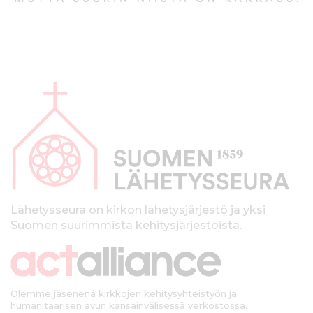
A
l
a
p
a
l
k
Lähetysseura on kirkon lähetysjärjestö ja yksi
Suomen suurimmista kehitysjärjestöistä.
k
i
Olemme jäsenenä kirkkojen kehitysyhteistyön ja
humanitaarisen avun kansainvälisessä verkostossa.