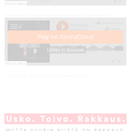
Kirkko maailmalla
·
Miljoonia kohtaamisia, yksi kutsumus – Työmme tuloksia 2024
Kirkko maailmalla
·
Miksi paikallisvetoinen lähetystyö kannattaa?