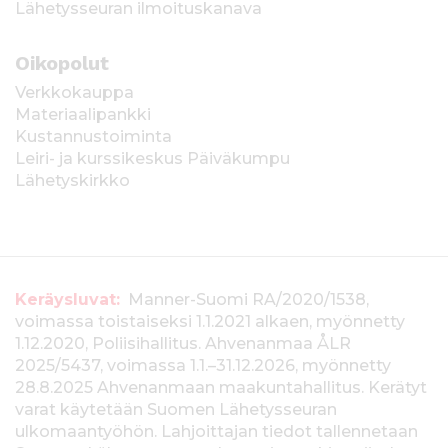
Lähetysseuran ilmoituskanava
Oikopolut
Verkkokauppa
Materiaalipankki
Kustannustoiminta
Leiri- ja kurssikeskus Päiväkumpu
Lähetyskirkko
T
Keräysluvat:
Manner-Suomi RA/2020/1538,
voimassa toistaiseksi 1.1.2021 alkaen, myönnetty
i
1.12.2020, Poliisihallitus. Ahvenanmaa ÅLR
e
2025/5437, voimassa 1.1.–31.12.2026, myönnetty
28.8.2025 Ahvenanmaan maakuntahallitus. Kerätyt
d
varat käytetään Suomen Lähetysseuran
ulkomaantyöhön. Lahjoittajan tiedot tallennetaan
o