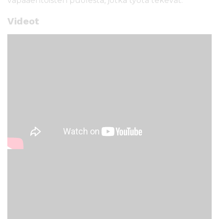
vapaaehtoisten puolesta, jotka työtä tekevät.
Videot