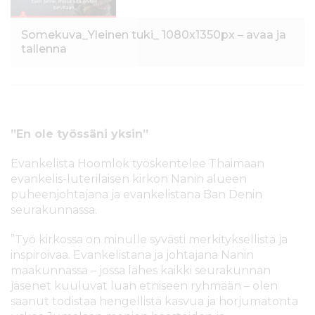
Somekuva_Yleinen tuki_ 1080x1350px – avaa ja
tallenna
”En ole työssäni yksin”
Evankelista Hoomlok työskentelee Thaimaan
evankelis-luterilaisen kirkon Nanin alueen
puheenjohtajana ja evankelistana Ban Denin
seurakunnassa.
”Työ kirkossa on minulle syvästi merkityksellistä ja
inspiroivaa. Evankelistana ja johtajana Nanin
maakunnassa – jossa lähes kaikki seurakunnan
jäsenet kuuluvat luan etniseen ryhmään – olen
saanut todistaa hengellistä kasvua ja horjumatonta