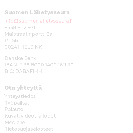
Suomen Lähetysseura
info@suomenlahetysseura.fi
+358 9 12 971
Maistraatinportti 2a
PL 56
00241 HELSINKI
Danske Bank
IBAN: FI38 8000 1400 1611 30
BIC: DABAFIHH
Ota yhteyttä
Yhteystiedot
Työpaikat
Palaute
Kuvat, videot ja logot
Medialle
Tietosuojaselosteet