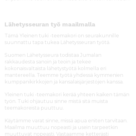
Lähetysseuran työ maailmalla
Tämä Yleinen tuki -teemakori on seurakunnille
suunnattu tapa tukea Lähetysseuran työtä.
Suomen Lähetysseura todistaa Jumalan
rakkaudesta sanoin ja teoin ja tekee
kokonaisvaltaista lähetystyötä kolmella eri
mantereella. Teemme työtä yhdessä kymmenien
kumppanikirkkojen ja kansalaisjärjestöjen kanssa.​
Yleinen tuki -teemakori kerää yhteen kaiken tämän
työn. Tuki ohjautuu sinne mistä sitä muista
teemakoreista puuttuu.​
Käytämme varat sinne, missä apua eniten tarvitaan.
Maailma muuttuu nopeasti ja usein tarpeetkin
muuttuvat nopeasti. Vastaamme ketterästi