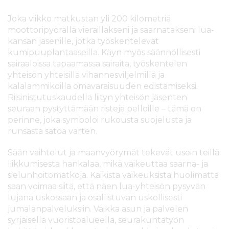
Joka viikko matkustan yli 200 kilometriä
moottoripyörällä vieraillakseni ja saarnatakseni lua-
kansan jäsenille, jotka työskentelevät
kumipuuplantaaseilla. Käyn myös säännöllisesti
sairaaloissa tapaamassa sairaita, työskentelen
yhteisön yhteisillä vihannesviljelmillä ja
kalalammikoilla omavaraisuuden edistämiseksi.
Riisinistutuskaudella liityn yhteisön jäsenten
seuraan pystyttämään ristejä pelloille – tämä on
perinne, joka symboloi rukousta suojelusta ja
runsasta satoa varten.
Sään vaihtelut ja maanvyörymät tekevät usein teillä
liikkumisesta hankalaa, mikä vaikeuttaa saarna- ja
sielunhoitomatkoja. Kaikista vaikeuksista huolimatta
saan voimaa siitä, että näen lua-yhteisön pysyvän
lujana uskossaan ja osallistuvan uskollisesti
jumalanpalveluksiin. Vaikka asun ja palvelen
syrjäisellä vuoristoalueella, seurakuntatyön