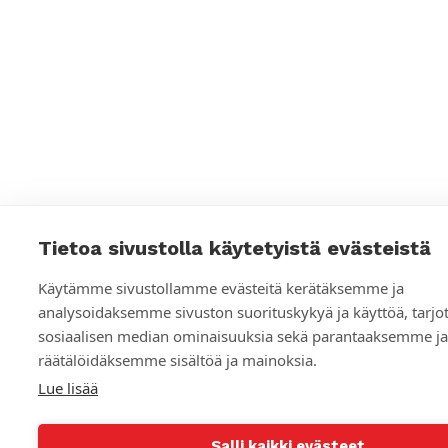
a
n
t
i
l
i
t
Tietoa sivustolla käytetyistä evästeistä
Käytämme sivustollamme evästeitä kerätäksemme ja
analysoidaksemme sivuston suorituskykyä ja käyttöä, tar
sosiaalisen median ominaisuuksia sekä parantaaksemme ja
räätälöidäksemme sisältöä ja mainoksia.
Lue lisää
Salli kaikki evästeet