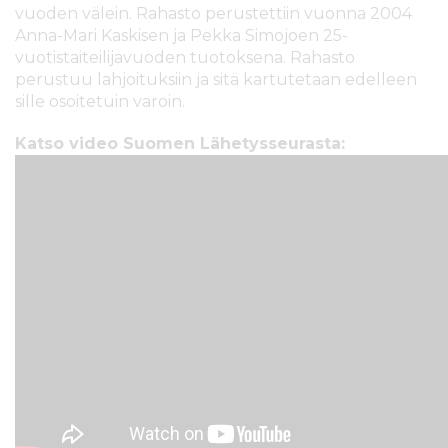
vuoden välein. Rahasto perustettiin vuonna 2004
Anna-Mari Kaskisen ja Pekka Simojoen 25-
vuotistaiteilijavuoden tuotoksena. Rahasto
perustuu lahjoituksiin ja sitä kartutetaan edelleen
sille osoitetuin varoin.
Katso video Suomen Lähetysseurasta: