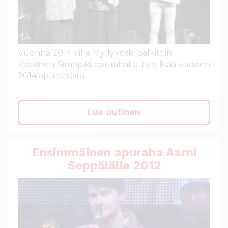
Vuonna 2014 Ville Myllykoski palkittiin
Kaskinen-Simojoki-apurahalla. Lue lisää vuoden
2014 apurahasta.
Lue uutinen
Ensimmäinen apuraha Aarni
Seppälälle 2012