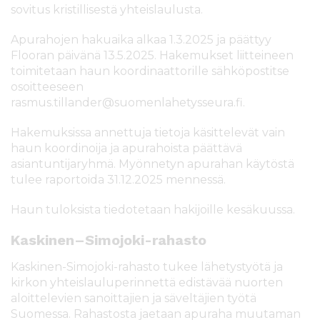
sovitus kristillisestä yhteislaulusta.
Apurahojen hakuaika alkaa 1.3.2025 ja päättyy
Flooran päivänä 13.5.2025. Hakemukset liitteineen
toimitetaan haun koordinaattorille sähköpostitse
osoitteeseen
rasmus.tillander@suomenlahetysseura.fi.
Hakemuksissa annettuja tietoja käsittelevät vain
haun koordinoija ja apurahoista päättävä
asiantuntijaryhmä. Myönnetyn apurahan käytöstä
tulee raportoida 31.12.2025 mennessä.
Haun tuloksista tiedotetaan hakijoille kesäkuussa.
Kaskinen–Simojoki-rahasto
Kaskinen-Simojoki-rahasto tukee lähetystyötä ja
kirkon yhteislauluperinnettä edistävää nuorten
aloittelevien sanoittajien ja säveltäjien työtä
Suomessa. Rahastosta jaetaan apuraha muutaman