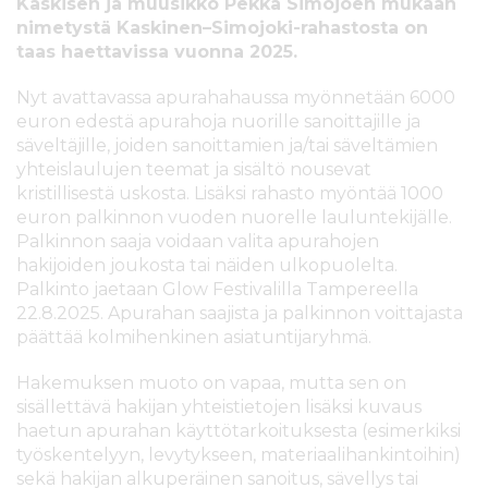
Kaskisen ja muusikko Pekka Simojoen mukaan
s
i
nimetystä Kaskinen–Simojoki-rahastosta on
ä
n
taas haettavissa vuonna 2025.
l
t
Nyt avattavassa apurahahaussa myönnetään 6000
ö
euron edestä apurahoja nuorille sanoittajille ja
ö
säveltäjille, joiden sanoittamien ja/tai säveltämien
n
yhteislaulujen teemat ja sisältö nousevat
kristillisestä uskosta. Lisäksi rahasto myöntää 1000
euron palkinnon vuoden nuorelle lauluntekijälle.
Palkinnon saaja voidaan valita apurahojen
hakijoiden joukosta tai näiden ulkopuolelta.
Palkinto jaetaan Glow Festivalilla Tampereella
22.8.2025. Apurahan saajista ja palkinnon voittajasta
päättää kolmihenkinen asiatuntijaryhmä.
Hakemuksen muoto on vapaa, mutta sen on
sisällettävä hakijan yhteistietojen lisäksi kuvaus
haetun apurahan käyttötarkoituksesta (esimerkiksi
työskentelyyn, levytykseen, materiaalihankintoihin)
sekä hakijan alkuperäinen sanoitus, sävellys tai