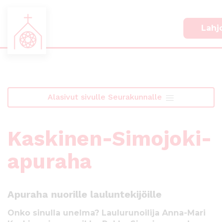
Lahj
S
S
i
i
i
i
Alasivut sivulle Seurakunnalle
r
r
r
r
y
y
Kaskinen-Simojoki-
s
a
u
l
apuraha
o
a
r
p
a
a
a
l
Apuraha nuorille lauluntekijöille
n
k
s
k
Onko sinulla unelma? Laulurunoilija Anna-Mari
i
i