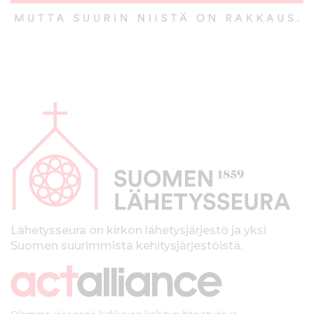
A
l
a
p
a
l
k
Lähetysseura on kirkon lähetysjärjestö ja yksi
Suomen suurimmista kehitysjärjestöistä.
k
i
Olemme jäsenenä kirkkojen kehitysyhteistyön ja