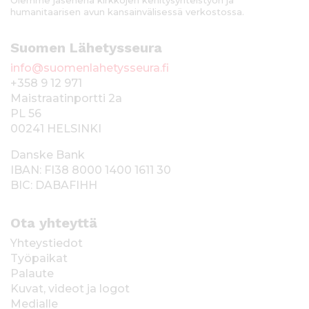
humanitaarisen avun kansainvälisessä verkostossa.
Suomen Lähetysseura
info@suomenlahetysseura.fi
+358 9 12 971
Maistraatinportti 2a
PL 56
00241 HELSINKI
Danske Bank
IBAN: FI38 8000 1400 1611 30
BIC: DABAFIHH
Ota yhteyttä
Yhteystiedot
Työpaikat
Palaute
Kuvat, videot ja logot
Medialle