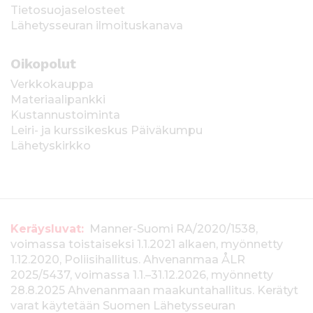
Tietosuojaselosteet
Lähetysseuran ilmoituskanava
Oikopolut
Verkkokauppa
Materiaalipankki
Kustannustoiminta
Leiri- ja kurssikeskus Päiväkumpu
Lähetyskirkko
T
Keräysluvat:
Manner-Suomi RA/2020/1538,
voimassa toistaiseksi 1.1.2021 alkaen, myönnetty
i
1.12.2020, Poliisihallitus. Ahvenanmaa ÅLR
e
2025/5437, voimassa 1.1.–31.12.2026, myönnetty
28.8.2025 Ahvenanmaan maakuntahallitus. Kerätyt
d
varat käytetään Suomen Lähetysseuran