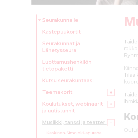
ö
n
Mu
Seurakunnalle
Kastepuukortit
Taide
Seurakunnat ja
rakkau
Lähetysseura
Ryhmät
Luottamushenkilön
Kiinno
tietopaketti
Tilaa
Kutsu seurakuntaasi
kuoro
Teemakorit
Taide
ihmisi
Koulutukset, webinaarit
ja uutistunnit
Ko
Musiikki, tanssi ja teatteri
Oulul
Kaskinen-Simojoki-apuraha