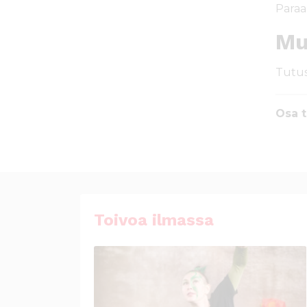
Paraa
Mu
Tutus
Osa t
Toivoa ilmassa