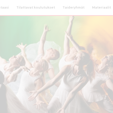
taasi
Tilattavat koulutukset
Taideryhmät
Materiaalit