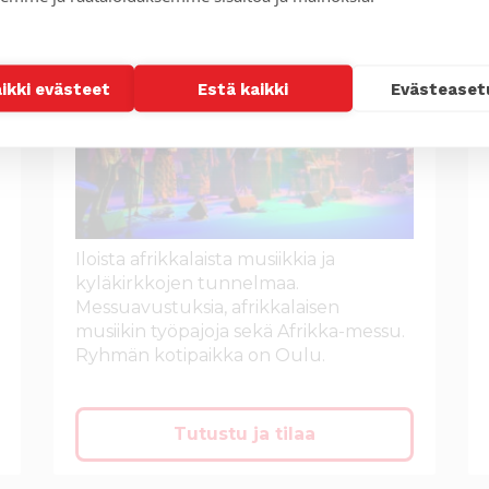
aikki evästeet
Estä kaikki
Evästeaset
Iloista afrikkalaista musiikkia ja
kyläkirkkojen tunnelmaa.
Messuavustuksia, afrikkalaisen
musiikin työpajoja sekä Afrikka-messu.
Ryhmän kotipaikka on Oulu.
Tutustu ja tilaa