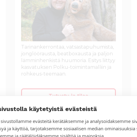
Tarinankerrontaa, vatsastapuhumista,
jonglöörausta, beatboxausta ja paljon
lämminhenkistä huumoria. Esitys liittyy
kasvatuksen Polku-toimintamalliin ja
rohkeus-teemaan.
Tutustu ja tilaa
sivustolla käytetyistä evästeistä
sivustollamme evästeitä kerätäksemme ja analysoidaksemme si
Amani
kyä ja käyttöä, tarjotaksemme sosiaalisen median ominaisuuksia
emme ja räätälöidäksemme sisältöä ja mainoksia.