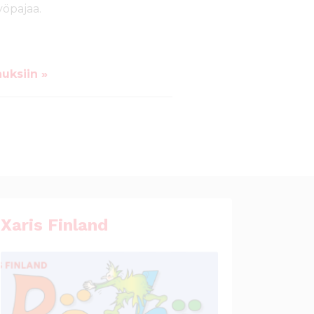
yöpajaa.
auksiin »
Xaris Finland