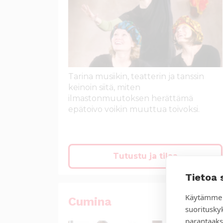
Tarina musiikin, teatterin ja tanssin
keinoin siitä, miten
ilmastonmuutoksen herättämä
epätoivo voikin muuttua toivoksi.
Tutustu ja tilaa
Tietoa 
Käytämme 
Cumina
suoritusky
parantaaks