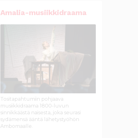
Amalia-musiikkidraama
Tositapahtumiin pohjaava
musiikkidraama 1800-luvun
sinnikkäästä naisesta, joka seurasi
sydämensä ääntä lähetystyöhön
Ambomaalle.