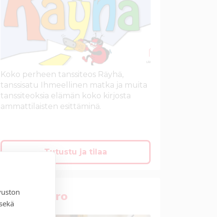
Koko perheen tanssiteos Räyhä,
tanssisatu Ihmeellinen matka ja muita
tanssiteoksia elämän koko kirjosta
ammattilaisten esittäminä.
Tutustu ja tilaa
vuston
Safarikuoro
 sekä