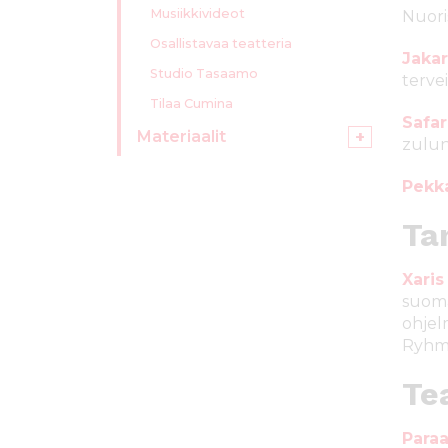
Musiikkivideot
Nuori
Osallistavaa teatteria
Jaka
Studio Tasaamo
tervei
Tilaa Cumina
Safar
Materiaalit
zulun
Pekk
Ta
Xaris
suomal
ohjel
Ryhmä
Te
Paraa