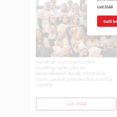
Lue lisää
Salli k
Vuosittain koottava nuorten
musiikkiprojekti, joka on
samanaikaisesti bändi, orkesteri ja
kuoro. Laulun ja tanssin iloa, nuorilta
nuorille.
Lue lisää