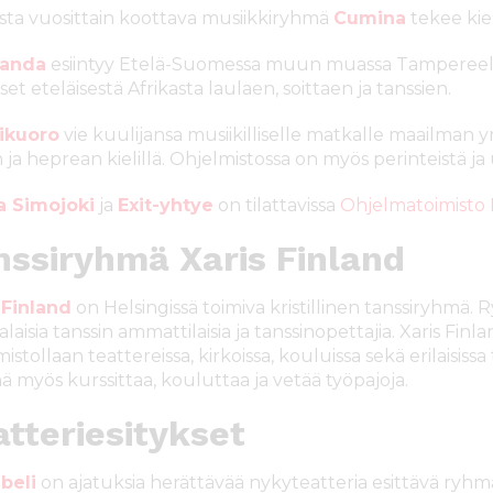
sta vuosittain koottava musiikkiryhmä
Cumina
tekee kie
randa
esiintyy Etelä-Suomessa muun muassa Tampereella
set eteläisestä Afrikasta laulaen, soittaen ja tanssien.
ikuoro
vie kuulijansa musiikilliselle matkalle maailman y
 ja heprean kielillä. Ohjelmistossa on myös perinteistä ja
a Simojoki
ja
Exit-yhtye
on tilattavissa
Ohjelmatoimisto Kr
nssiryhmä Xaris Finland
 Finland
on Helsingissä toimiva kristillinen tanssiryhmä. 
aisia tanssin ammattilaisia ja tanssinopettajia. Xaris Finl
mistollaan teattereissa, kirkoissa, kouluissa sekä erilaisi
 myös kurssittaa, kouluttaa ja vetää työpajoja.
atteriesitykset
beli
on ajatuksia herättävää nykyteatteria esittävä ryhmä,