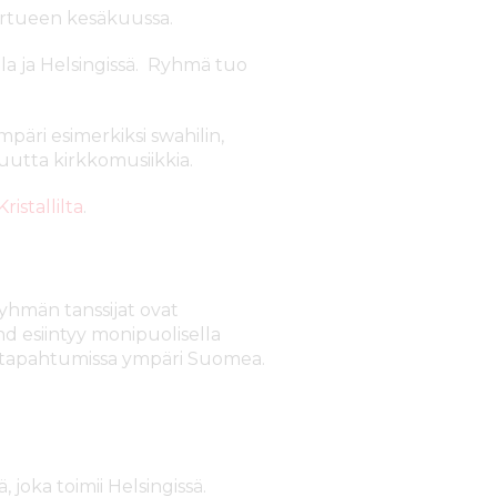
rtueen kesäkuussa.
 ja Helsingissä. Ryhmä tuo
mpäri esimerkiksi swahilin,
 uutta kirkkomusiikkia.
istallilta
.
Ryhmän tanssijat ovat
and esiintyy monipuolisella
ssa tapahtumissa ympäri Suomea.
 joka toimii Helsingissä.