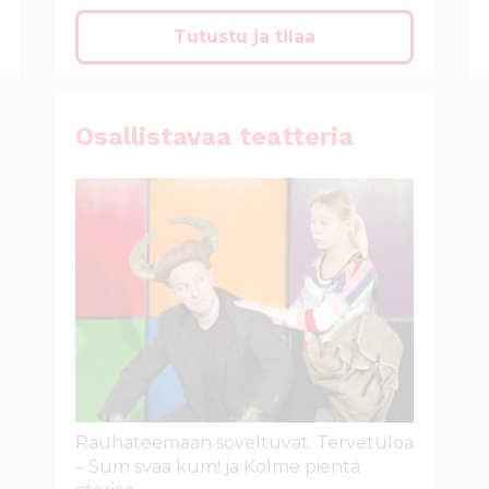
Tutustu ja tilaa
Osallistavaa teatteria
Rauhateemaan soveltuvat. Tervetuloa
– Sum svaa kum! ja Kolme pientä