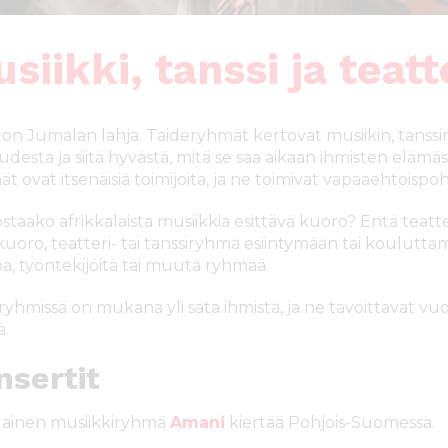
siikki, tanssi ja teatt
 on Jumalan lahja. Taideryhmät kertovat musiikin, tanssi
desta ja siitä hyvästä, mitä se saa aikaan ihmisten elämäs
 ovat itsenäisiä toimijoita, ja ne toimivat vapaaehtoispoh
staako afrikkalaista musiikkia esittävä kuoro? Entä teatteri
 kuoro, teatteri- tai tanssiryhmä esiintymään tai koulutt
a, työntekijöitä tai muuta ryhmää.
ryhmissä on mukana yli sata ihmistä, ja ne tavoittavat v
ä.
nsertit
ainen musiikkiryhmä
Amani
kiertää Pohjois-Suomessa.