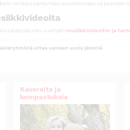
belin voi tilata esiintymään, kouluttamaan tai pitämään t
siikkivideoita
tu Lähetysseuran uusimpiin
musiikkivideoihin ja hart
aideryhmistä ottaa vastaan uusia jäseniä.
Kavereita ja
kompastuksia