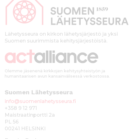
p
a
l
k
Lähetysseura on kirkon lähetysjärjestö ja yksi
Suomen suurimmista kehitysjärjestöistä.
k
i
Olemme jäsenenä kirkkojen kehitysyhteistyön ja
humanitaarisen avun kansainvälisessä verkostossa.
Suomen Lähetysseura
info@suomenlahetysseura.fi
+358 9 12 971
Maistraatinportti 2a
PL 56
00241 HELSINKI