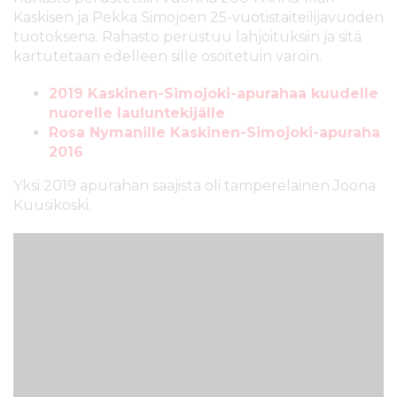
Kaskisen ja Pekka Simojoen 25-vuotistaiteilijavuoden
tuotoksena. Rahasto perustuu lahjoituksiin ja sitä
kartutetaan edelleen sille osoitetuin varoin.
2019 Kaskinen-Simojoki-apurahaa kuudelle
nuorelle lauluntekijälle
Rosa Nymanille Kaskinen-Simojoki-apuraha
2016
Yksi 2019 apurahan saajista oli tamperelainen Joona
Kuusikoski.