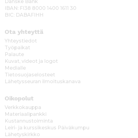
Danske Bank
IBAN: FI38 8000 1400 1611 30
BIC: DABAFIHH
Ota yhteyttä
Yhteystiedot
Työpaikat
Palaute
Kuvat, videot ja logot
Medialle
Tietosuojaselosteet
Lähetysseuran ilmoituskanava
Oikopolut
Verkkokauppa
Materiaalipankki
Kustannustoiminta
Leiri- ja kurssikeskus Päiväkumpu
Lähetyskirkko