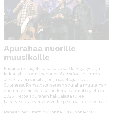
l
t
ö
ö
n
Apurahaa nuorille
muusikoille
Kaskinen-Simojoki-rahasto tukee lähetystyötä ja
kirkon yhteislauluperinnettä edistävää nuorten
aloittelevien sanoittajien ja säveltäjien työtä
Suomessa. Rahastosta jaetaan apuraha muutaman
vuoden välein. Seuraavan kerran apuraha jaetaan
2025. Tietoa apurahan hakuajasta tulee
Lähetysseuran verkkosivuille ja sosiaaliseen mediaan.
Rahasto perustettiin vuonna 2004 Anna-Mari