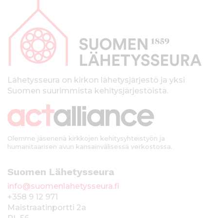
a
p
a
l
k
Lähetysseura on kirkon lähetysjärjestö ja yksi
Suomen suurimmista kehitysjärjestöistä.
k
i
Olemme jäsenenä kirkkojen kehitysyhteistyön ja
humanitaarisen avun kansainvälisessä verkostossa.
Suomen Lähetysseura
info@suomenlahetysseura.fi
+358 9 12 971
Maistraatinportti 2a