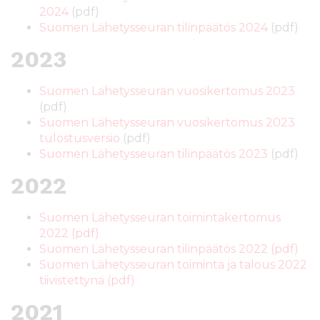
2024
(pdf)
s
i
Suomen Lähetysseuran tilinpäätös 2024
(pdf)
ä
n
l
2023
t
ö
Suomen Lähetysseuran vuosikertomus 2023
ö
(pdf)
n
Suomen Lähetysseuran vuosikertomus 2023
tulostusversio
(pdf)
Suomen Lähetysseuran tilinpäätös 2023
(pdf)
2022
Suomen Lähetysseuran toimintakertomus
2022 (pdf)
Suomen Lähetysseuran tilinpäätös 2022 (pdf)
Suomen Lähetysseuran toiminta ja talous 2022
tiivistettynä (pdf)
2021