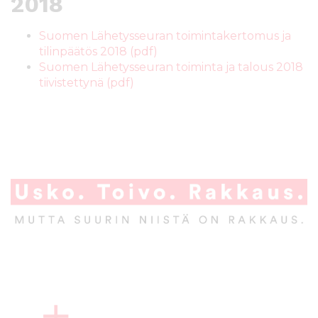
2018
Suomen Lähetysseuran toimintakertomus ja
tilinpäätös 2018 (pdf)
Suomen Lähetysseuran toiminta ja talous 2018
tiivistettynä (pdf)
A
l