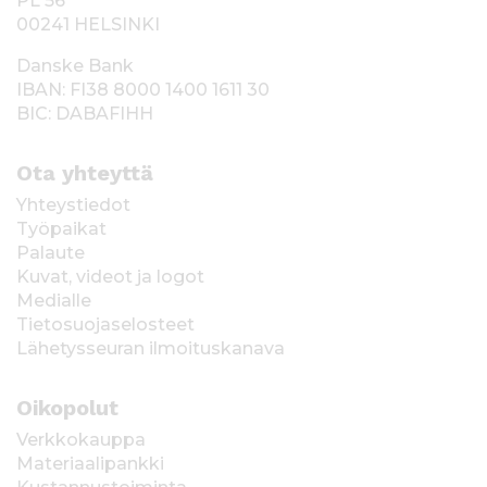
PL 56
00241 HELSINKI
Danske Bank
IBAN: FI38 8000 1400 1611 30
BIC: DABAFIHH
Ota yhteyttä
Yhteystiedot
Työpaikat
Palaute
Kuvat, videot ja logot
Medialle
Tietosuojaselosteet
Lähetysseuran ilmoituskanava
Oikopolut
Verkkokauppa
Materiaalipankki