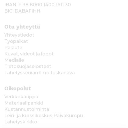
IBAN: FI38 8000 1400 1611 30
BIC: DABAFIHH
Ota yhteyttä
Yhteystiedot
Työpaikat
Palaute
Kuvat, videot ja logot
Medialle
Tietosuojaselosteet
Lähetysseuran ilmoituskanava
Oikopolut
Verkkokauppa
Materiaalipankki
Kustannustoiminta
Leiri- ja kurssikeskus Päiväkumpu
Lähetyskirkko