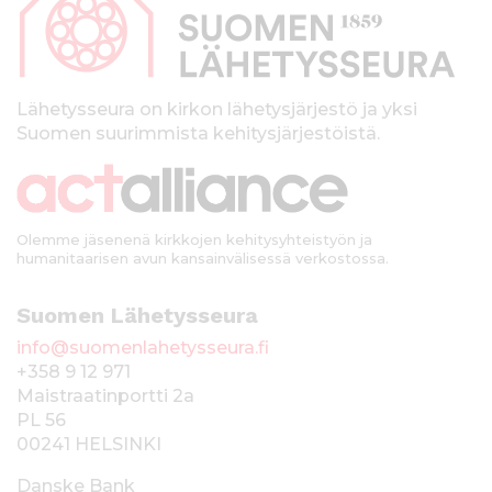
p
a
l
k
Lähetysseura on kirkon lähetysjärjestö ja yksi
Suomen suurimmista kehitysjärjestöistä.
k
i
Olemme jäsenenä kirkkojen kehitysyhteistyön ja
humanitaarisen avun kansainvälisessä verkostossa.
Suomen Lähetysseura
info@suomenlahetysseura.fi
+358 9 12 971
Maistraatinportti 2a
PL 56
00241 HELSINKI
Danske Bank