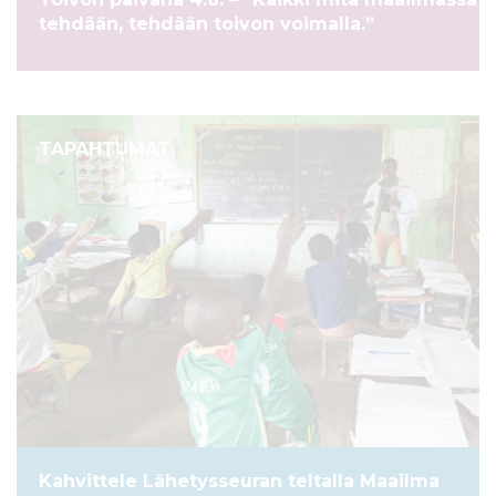
l
tehdään, tehdään toivon voimalla.”
t
ö
ö
n
TAPAHTUMAT
Kahvittele Lähetysseuran teltalla Maailma