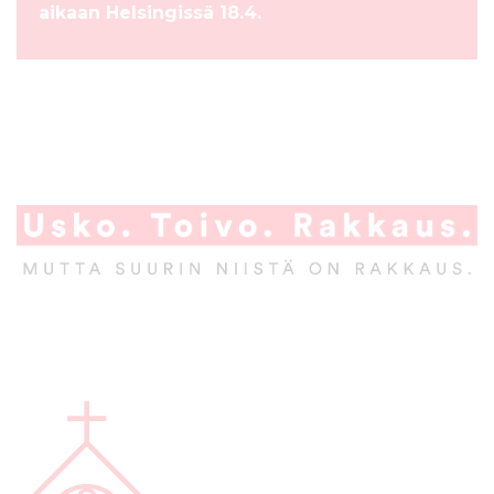
aikaan Helsingissä 18.4.
A
l
a