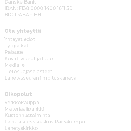
Danske Bank
IBAN: FI38 8000 1400 1611 30
BIC: DABAFIHH
Ota yhteyttä
Yhteystiedot
Työpaikat
Palaute
Kuvat, videot ja logot
Medialle
Tietosuojaselosteet
Lähetysseuran ilmoituskanava
Oikopolut
Verkkokauppa
Materiaalipankki
Kustannustoiminta
Leiri- ja kurssikeskus Päiväkumpu
Lähetyskirkko