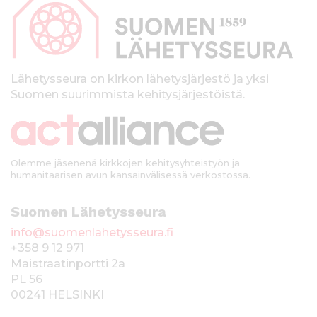
p
l
t
a
ö
l
ö
n
k
Lähetysseura on kirkon lähetysjärjestö ja yksi
Suomen suurimmista kehitysjärjestöistä.
k
i
Olemme jäsenenä kirkkojen kehitysyhteistyön ja
humanitaarisen avun kansainvälisessä verkostossa.
Suomen Lähetysseura
info@suomenlahetysseura.fi
+358 9 12 971
Maistraatinportti 2a
PL 56
00241 HELSINKI