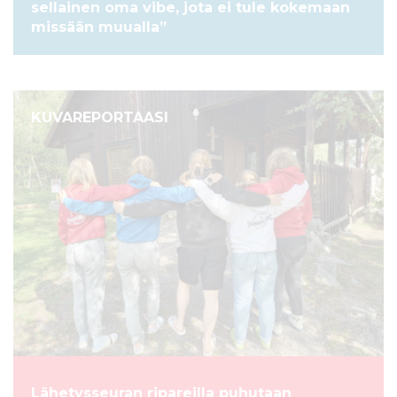
sellainen oma vibe, jota ei tule kokemaan
missään muualla”
KUVAREPORTAASI
Lähetysseuran ripareilla puhutaan