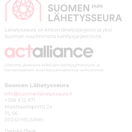
p
a
l
k
Lähetysseura on kirkon lähetysjärjestö ja yksi
Suomen suurimmista kehitysjärjestöistä.
k
i
Olemme jäsenenä kirkkojen kehitysyhteistyön ja
humanitaarisen avun kansainvälisessä verkostossa.
Suomen Lähetysseura
info@suomenlahetysseura.fi
+358 9 12 971
Maistraatinportti 2a
PL 56
00241 HELSINKI
Danske Bank