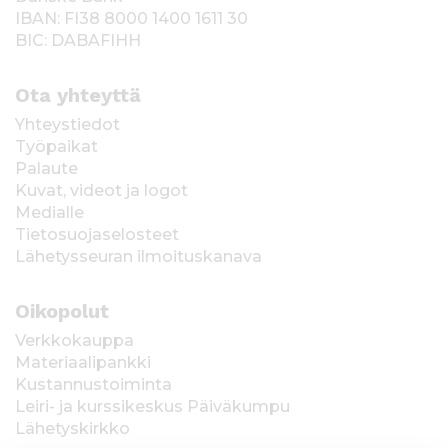
IBAN: FI38 8000 1400 1611 30
BIC: DABAFIHH
Ota yhteyttä
Yhteystiedot
Työpaikat
Palaute
Kuvat, videot ja logot
Medialle
Tietosuojaselosteet
Lähetysseuran ilmoituskanava
Oikopolut
Verkkokauppa
Materiaalipankki
Kustannustoiminta
Leiri- ja kurssikeskus Päiväkumpu
Lähetyskirkko