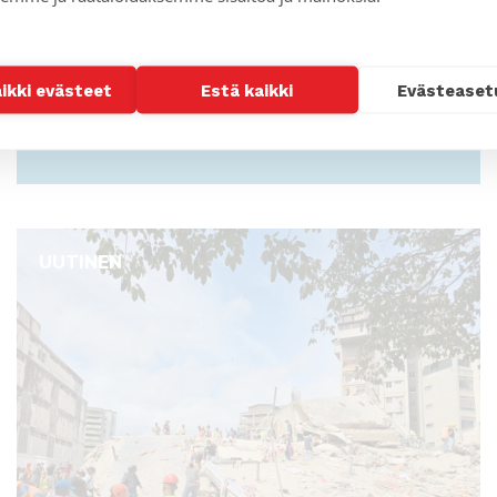
aikki evästeet
Estä kaikki
Evästeaset
Jukka Helle: Kirkon tärkein keskus on
Kristuksessa
UUTINEN