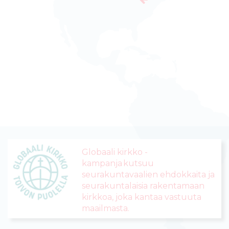
a
isen työn järjestö.
E
t
Globaali kirkko -
u
kampanja kutsuu
seurakuntavaalien ehdokkaita ja
s
seurakuntalaisia rakentamaan
kirkkoa, joka kantaa vastuuta
maailmasta.
i