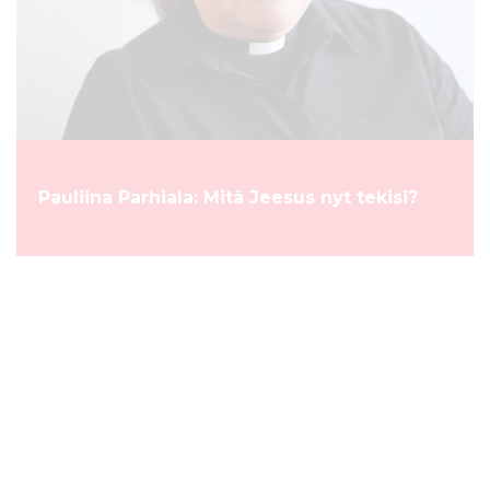
Pauliina Parhiala: Mitä Jeesus nyt tekisi?