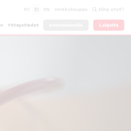
SV
FI
EN
Verkkokauppa
Mitä etsit?
an
Yhteystiedot
Seurakunnalle
Lahjoita