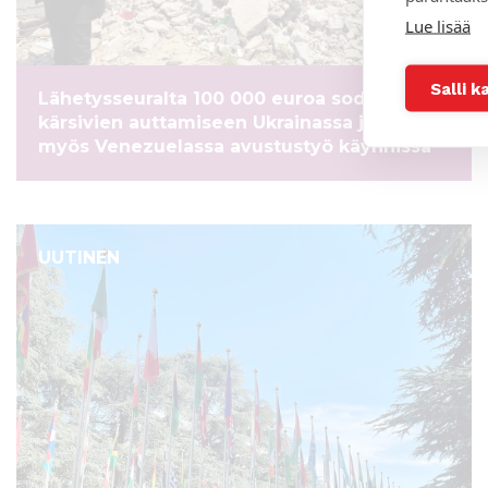
Lue lisää
Salli k
Lähetysseuralta 100 000 euroa sodista
kärsivien auttamiseen Ukrainassa ja Gazassa –
myös Venezuelassa avustustyö käynnissä
UUTINEN