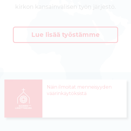
yksi Suomen suurimmista kehity
Lue lisää työstämme
Näin ilmoitat menneisyyden
väärinkäytöksistä