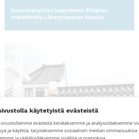
Suomalaisyritys koputtelee Etiopian
markkinoita Lähetysseuran kanssa
NÄKÖKULMA
sivustolla käytetyistä evästeistä
sivustollamme evästeitä kerätäksemme ja analysoidaksemme si
kyä ja käyttöä, tarjotaksemme sosiaalisen median ominaisuuksia
emme ja räätälöidäksemme sisältöä ja mainoksia.