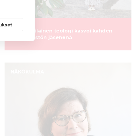
ukset
Myanmarilainen teologi kasvoi kahden
vähemmistön jäsenenä
NÄKÖKULMA