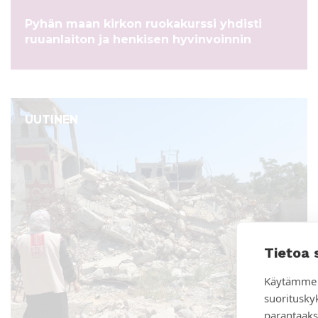
t
l
Pyhän maan kirkon ruokakurssi yhdisti
ruuanlaiton ja henkisen hyvinvoinnin
e
k
u
UUTINEN
u
l
u
Tietoa 
u
Käytämme 
suoritusky
?
parantaaks