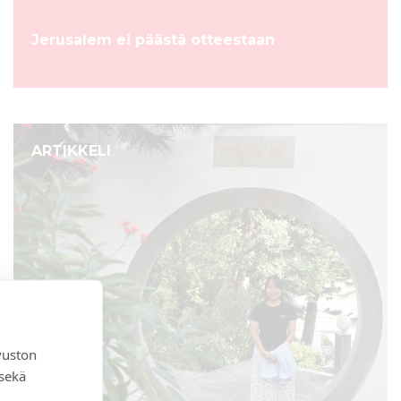
Jerusalem ei päästä otteestaan
ARTIKKELI
vuston
 sekä