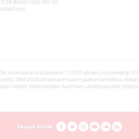
 FI38 8000 1400 1611 30
 DABAFIHH
voimassa toistaiseksi 1.1.2021 alkaen, myönnetty 1.12
yönnetty 28.8.2025 Ahvenanmaan maakuntahallitus. Kerä
jan tiedot tallennetaan Suomen Lähetysseuran yhteystiet
S
F
T
I
Y
S
L
Seuraa meitä
a
w
n
o
u
i
u