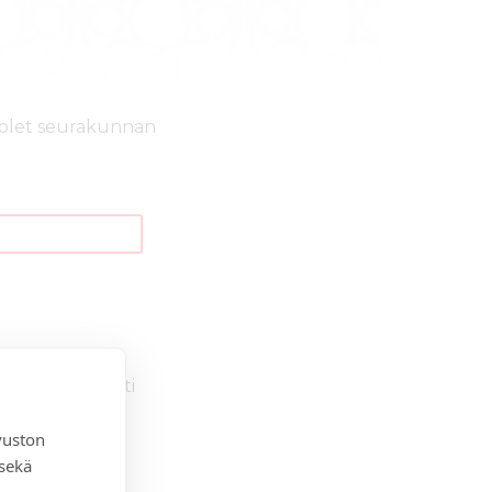
os olet seurakunnan
eet, laita viesti
vuston
 sekä