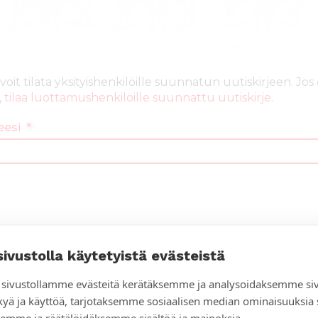
voit tilata yksityishenkilöille suunnatun uutiskirjeen. J
,
tilaa luottamushenkilöille suunnattu uutiskirje
.
eesi
*
etyssä maassa tehtävän työn tai tietyn työntekijän uutiskirj
sivustolla käytetyistä evästeistä
@suomenlahetysseura.fi
sivustollamme evästeitä kerätäksemme ja analysoidaksemme si
kyä ja käyttöä, tarjotaksemme sosiaalisen median ominaisuuksia
emme ja räätälöidäksemme sisältöä ja mainoksia.