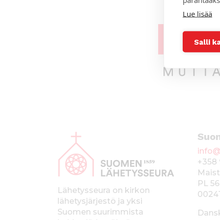
Lue lisää
Salli k
A
Suo
l
info@
a
+358 
p
Maist
PL 56
a
Lähetysseura on kirkon
0024
lähetysjärjestö ja yksi
l
Suomen suurimmista
Dans