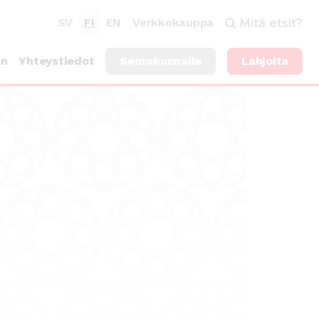
SV
FI
EN
Verkkokauppa
Mitä etsit?
an
Yhteystiedot
Seurakunnalle
Lahjoita