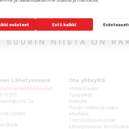
aikki evästeet
Estä kaikki
Evästeaset
men Lähetysseura
Ota yhteyttä
suomenlahetysseura.fi
Yhteystiedot
9 12 971
Työpaikat
raatinportti 2a
Palaute
Kuvat, videot ja logot
1 HELSINKI
Medialle
Tietosuojaselosteet
ke Bank
Lähetysseuran ilmoitusk