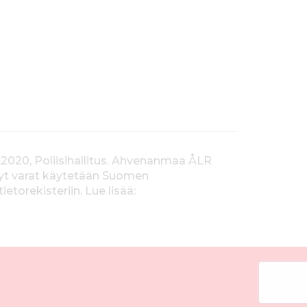
.2020, Poliisihallitus. Ahvenanmaa ÅLR
tyt varat käytetään Suomen
orekisteriin. Lue lisää: