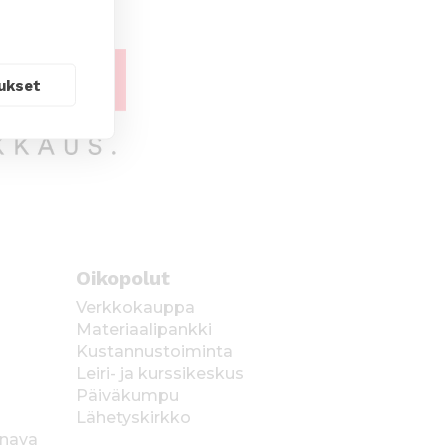
ukset
Oikopolut
Verkkokauppa
Materiaalipankki
Kustannustoiminta
Leiri- ja kurssikeskus
Päiväkumpu
Lähetyskirkko
anava