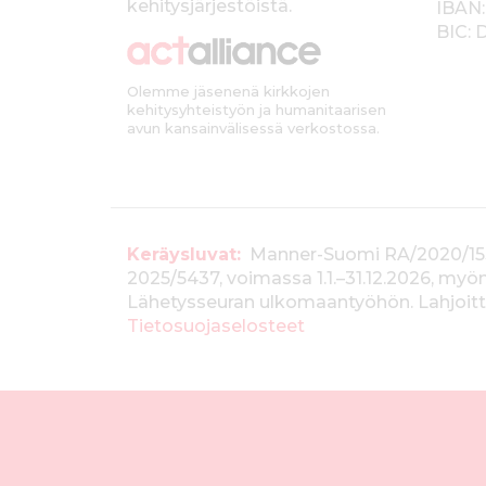
k
kehitysjärjestöistä.
IBAN:
BIC:
k
i
Olemme jäsenenä kirkkojen
kehitysyhteistyön ja humanitaarisen
avun kansainvälisessä verkostossa.
T
Keräysluvat:
Manner-Suomi RA/2020/1538, 
2025/5437, voimassa 1.1.–31.12.2026, m
i
Lähetysseuran ulkomaantyöhön. Lahjoitta
e
Tietosuojaselosteet
d
o
t