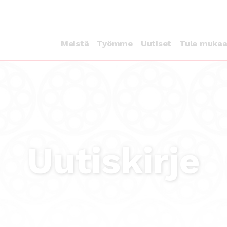
Meistä
Työmme
Uutiset
Tule muka
Uutiskirje