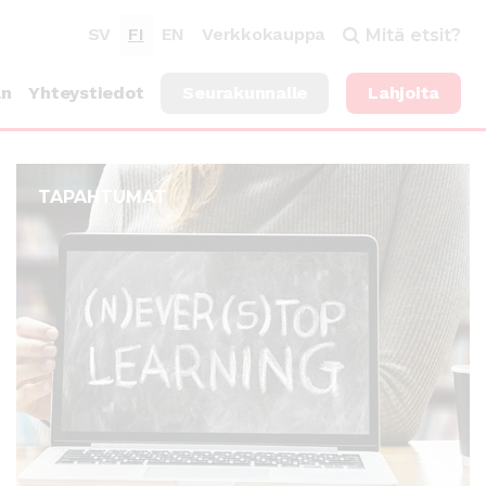
SV
FI
EN
Verkkokauppa
Mitä etsit?
an
Yhteystiedot
Seurakunnalle
Lahjoita
TAPAHTUMAT