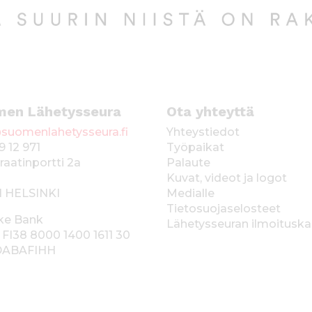
men Lähetysseura
Ota yhteyttä
suomenlahetysseura.fi
Yhteystiedot
9 12 971
Työpaikat
raatinportti 2a
Palaute
Kuvat, videot ja logot
1 HELSINKI
Medialle
Tietosuojaselosteet
ke Bank
Lähetysseuran ilmoitusk
 FI38 8000 1400 1611 30
 DABAFIHH