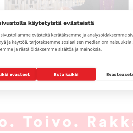
sivustolla käytetyistä evästeistä
sivustollamme evästeitä kerätäksemme ja analysoidaksemme si
kyä ja käyttöä, tarjotaksemme sosiaalisen median ominaisuuksia
emme ja räätälöidäksemme sisältöä ja mainoksia.
Usko ei ole hyppy tuntemattomaan
aikki evästeet
Estä kaikki
Evästeaset