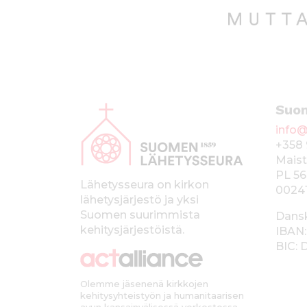
A
Suo
l
info@
a
+358 
p
Maist
PL 56
a
Lähetysseura on kirkon
0024
lähetysjärjestö ja yksi
l
Suomen suurimmista
Dans
k
kehitysjärjestöistä.
IBAN:
BIC:
k
i
Olemme jäsenenä kirkkojen
kehitysyhteistyön ja humanitaarisen