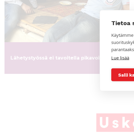
Tietoa 
Käytämme 
suoritusky
parantaaks
Lue lisää
Lähetystyössä ei tavoitella pikavoittoja
Salli k