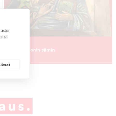
vuston
 sekä
Jeesus monin silmin
ukset