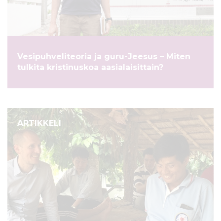
ö
n
Vesipuhveliteoria ja guru-Jeesus – Miten
tulkita kristinuskoa aasialaisittain?
ARTIKKELI