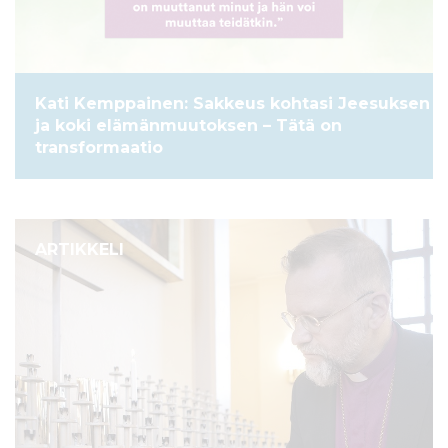
Kati Kemppainen: Sakkeus kohtasi Jeesuksen
ja koki elämänmuutoksen – Tätä on
transformaatio
ARTIKKELI