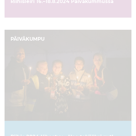
Riihisleiri 16.–18.8.2024 Päiväkummussa
PÄIVÄKUMPU