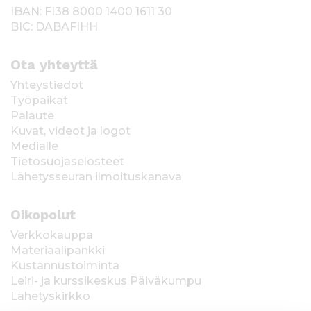
IBAN: FI38 8000 1400 1611 30
BIC: DABAFIHH
Ota yhteyttä
Yhteystiedot
Työpaikat
Palaute
Kuvat, videot ja logot
Medialle
Tietosuojaselosteet
Lähetysseuran ilmoituskanava
Oikopolut
Verkkokauppa
Materiaalipankki
Kustannustoiminta
Leiri- ja kurssikeskus Päiväkumpu
Lähetyskirkko