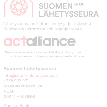
p
a
l
k
Lähetysseura on kirkon lähetysjärjestö ja yksi
Suomen suurimmista kehitysjärjestöistä.
k
i
Olemme jäsenenä kirkkojen kehitysyhteistyön ja
humanitaarisen avun kansainvälisessä verkostossa.
Suomen Lähetysseura
info@suomenlahetysseura.fi
+358 9 12 971
Maistraatinportti 2a
PL 56
00241 HELSINKI
Danske Bank