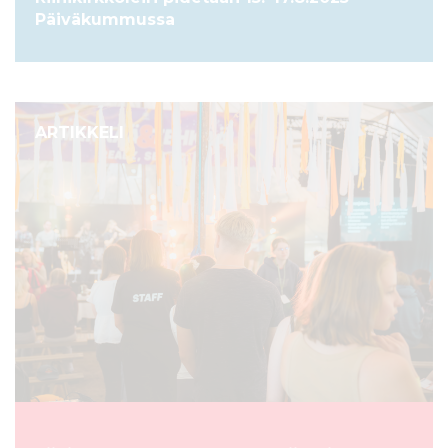
Päiväkummussa
ARTIKKELI