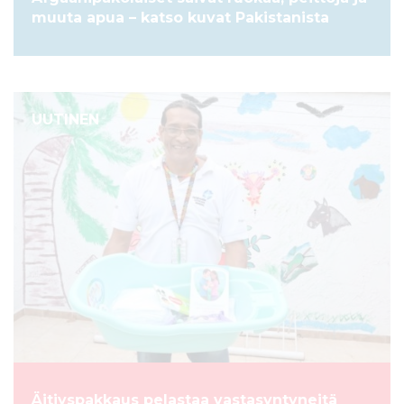
muuta apua – katso kuvat Pakistanista
UUTINEN
Äitiyspakkaus pelastaa vastasyntyneitä