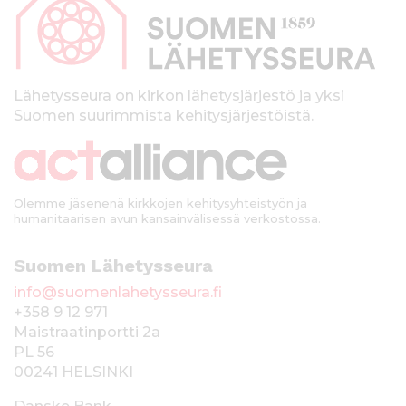
p
a
l
k
Lähetysseura on kirkon lähetysjärjestö ja yksi
Suomen suurimmista kehitysjärjestöistä.
k
i
Olemme jäsenenä kirkkojen kehitysyhteistyön ja
humanitaarisen avun kansainvälisessä verkostossa.
Suomen Lähetysseura
info@suomenlahetysseura.fi
+358 9 12 971
Maistraatinportti 2a
PL 56
00241 HELSINKI