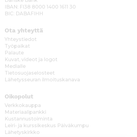
Danske Bank
IBAN: FI38 8000 1400 1611 30
BIC: DABAFIHH
Ota yhteyttä
Yhteystiedot
Työpaikat
Palaute
Kuvat, videot ja logot
Medialle
Tietosuojaselosteet
Lähetysseuran ilmoituskanava
Oikopolut
Verkkokauppa
Materiaalipankki
Kustannustoiminta
Leiri- ja kurssikeskus Päiväkumpu
Lähetyskirkko