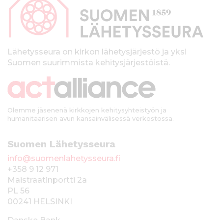
p
a
l
k
Lähetysseura on kirkon lähetysjärjestö ja yksi
Suomen suurimmista kehitysjärjestöistä.
k
i
Olemme jäsenenä kirkkojen kehitysyhteistyön ja
humanitaarisen avun kansainvälisessä verkostossa.
Suomen Lähetysseura
info@suomenlahetysseura.fi
+358 9 12 971
Maistraatinportti 2a
PL 56
00241 HELSINKI