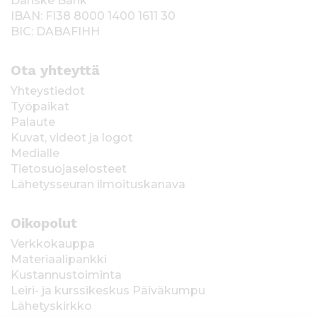
Danske Bank
IBAN: FI38 8000 1400 1611 30
BIC: DABAFIHH
Ota yhteyttä
Yhteystiedot
Työpaikat
Palaute
Kuvat, videot ja logot
Medialle
Tietosuojaselosteet
Lähetysseuran ilmoituskanava
Oikopolut
Verkkokauppa
Materiaalipankki
Kustannustoiminta
Leiri- ja kurssikeskus Päiväkumpu
Lähetyskirkko