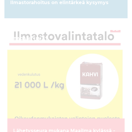
Ilmastorahoitus on elintärkeä kysymys
TAPAHTUMAT
Lähetysseura mukana Maailma kylässä -