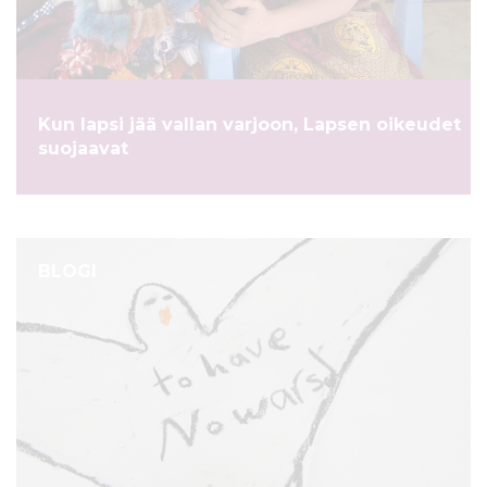
ö
n
Kun lapsi jää vallan varjoon, Lapsen oikeudet
suojaavat
BLOGI