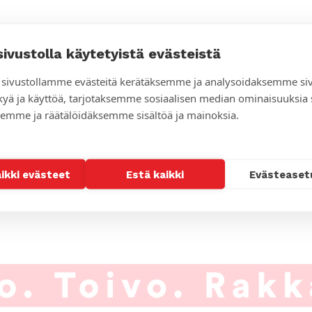
sivustolla käytetyistä evästeistä
sivustollamme evästeitä kerätäksemme ja analysoidaksemme si
kyä ja käyttöä, tarjotaksemme sosiaalisen median ominaisuuksia
emme ja räätälöidäksemme sisältöä ja mainoksia.
aikki evästeet
Estä kaikki
Evästeaset