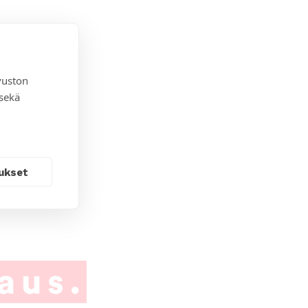
vuston
 sekä
ukset