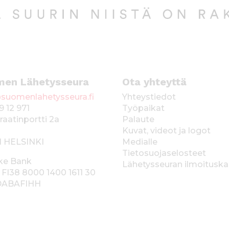
men Lähetysseura
Ota yhteyttä
suomenlahetysseura.fi
Yhteystiedot
9 12 971
Työpaikat
raatinportti 2a
Palaute
Kuvat, videot ja logot
1 HELSINKI
Medialle
Tietosuojaselosteet
ke Bank
Lähetysseuran ilmoitusk
 FI38 8000 1400 1611 30
 DABAFIHH