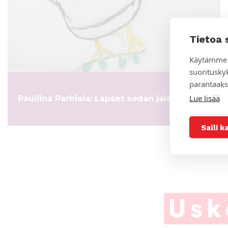
Tietoa 
Käytämme 
suoritusky
parantaaks
Lue lisää
Pauliina Parhiala: Lapset sodan jaloissa
Salli k