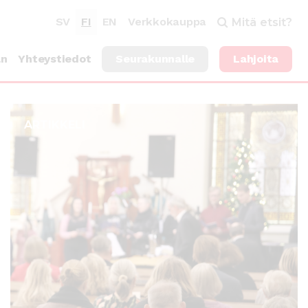
SV
FI
EN
Verkkokauppa
Mitä etsit?
an
Yhteystiedot
Seurakunnalle
Lahjoita
ARTIKKELI