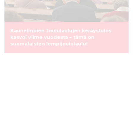
Kauneimpien Joululaulujen keräystulos
kasvoi viime vuodesta – tämä on
suomalaisten lempijoululaulu!