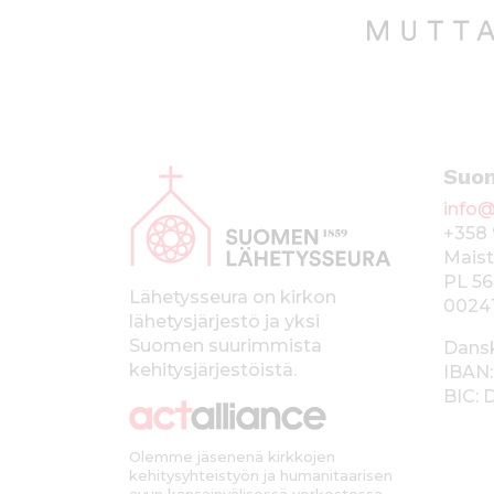
A
Suo
l
info@
a
+358 
p
Maist
PL 56
a
Lähetysseura on kirkon
0024
lähetysjärjestö ja yksi
l
Suomen suurimmista
Dans
k
kehitysjärjestöistä.
IBAN:
BIC:
k
i
Olemme jäsenenä kirkkojen
kehitysyhteistyön ja humanitaarisen