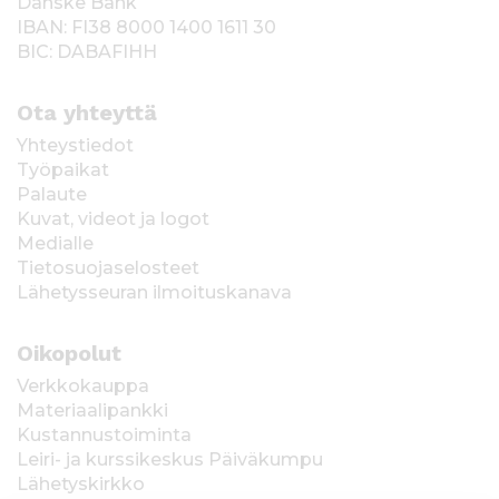
Danske Bank
IBAN: FI38 8000 1400 1611 30
BIC: DABAFIHH
Ota yhteyttä
Yhteystiedot
Työpaikat
Palaute
Kuvat, videot ja logot
Medialle
Tietosuojaselosteet
Lähetysseuran ilmoituskanava
Oikopolut
Verkkokauppa
Materiaalipankki
Kustannustoiminta
Leiri- ja kurssikeskus Päiväkumpu
Lähetyskirkko