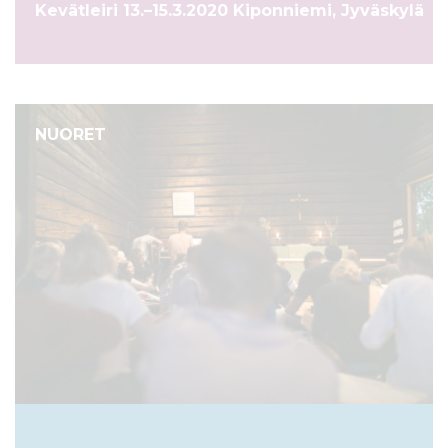
Kevätleiri 13.–15.3.2020 Kiponniemi, Jyväskylä
l
t
ö
ö
n
NUORET