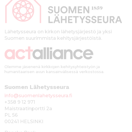
p
a
l
k
Lähetysseura on kirkon lähetysjärjestö ja yksi
Suomen suurimmista kehitysjärjestöistä.
k
i
Olemme jäsenenä kirkkojen kehitysyhteistyön ja
humanitaarisen avun kansainvälisessä verkostossa.
Suomen Lähetysseura
info@suomenlahetysseura.fi
+358 9 12 971
Maistraatinportti 2a
PL 56
00241 HELSINKI