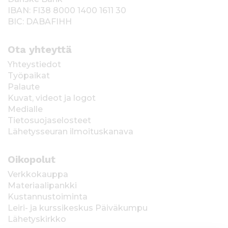
IBAN: FI38 8000 1400 1611 30
BIC: DABAFIHH
Ota yhteyttä
Yhteystiedot
Työpaikat
Palaute
Kuvat, videot ja logot
Medialle
Tietosuojaselosteet
Lähetysseuran ilmoituskanava
Oikopolut
Verkkokauppa
Materiaalipankki
Kustannustoiminta
Leiri- ja kurssikeskus Päiväkumpu
Lähetyskirkko