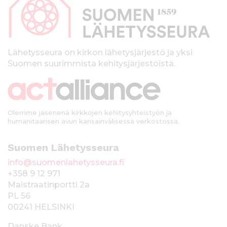
p
a
l
k
Lähetysseura on kirkon lähetysjärjestö ja yksi
Suomen suurimmista kehitysjärjestöistä.
k
i
Olemme jäsenenä kirkkojen kehitysyhteistyön ja
humanitaarisen avun kansainvälisessä verkostossa.
Suomen Lähetysseura
info@suomenlahetysseura.fi
+358 9 12 971
Maistraatinportti 2a
PL 56
00241 HELSINKI
Danske Bank