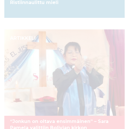
Ristiinnaulittu mieli
ARTIKKELI
“Jonkun on oltava ensimmäinen” – Sara
Pamela valittiin Bolivian kirkon