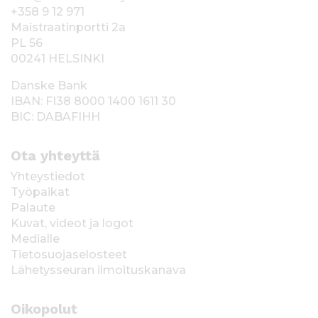
+358 9 12 971
Maistraatinportti 2a
PL 56
00241 HELSINKI
Danske Bank
IBAN: FI38 8000 1400 1611 30
BIC: DABAFIHH
Ota yhteyttä
Yhteystiedot
Työpaikat
Palaute
Kuvat, videot ja logot
Medialle
Tietosuojaselosteet
Lähetysseuran ilmoituskanava
Oikopolut