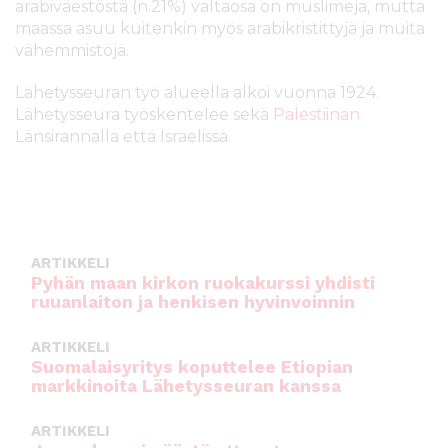
arabiväestöstä (n.21%) valtaosa on muslimeja, mutta
l
maassa asuu kuitenkin myös arabikristittyjä ja muita
t
vähemmistöjä.
ö
ö
Lähetysseuran työ alueella alkoi vuonna 1924.
n
Lähetysseura työskentelee sekä
Palestiinan
Länsirannalla että Israelissa.
ARTIKKELI
Pyhän maan kirkon ruokakurssi yhdisti
ruuanlaiton ja henkisen hyvinvoinnin
ARTIKKELI
Suomalaisyritys koputtelee Etiopian
markkinoita Lähetysseuran kanssa
ARTIKKELI