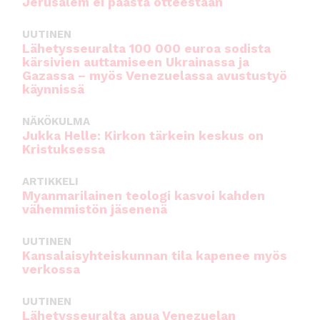
Jerusalem ei päästä otteestaan
UUTINEN
Lähetysseuralta 100 000 euroa sodista
kärsivien auttamiseen Ukrainassa ja
Gazassa – myös Venezuelassa avustustyö
käynnissä
NÄKÖKULMA
Jukka Helle: Kirkon tärkein keskus on
Kristuksessa
ARTIKKELI
Myanmarilainen teologi kasvoi kahden
vähemmistön jäsenenä
UUTINEN
Kansalaisyhteiskunnan tila kapenee myös
verkossa
UUTINEN
Lähetysseuralta apua Venezuelan