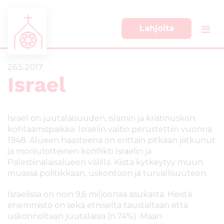
Lahjoita
S
S
i
i
i
i
26.5.2017
r
r
Israel
r
r
y
y
s
a
Israel on juutalaisuuden, islamin ja kristinuskon
u
l
kohtaamispaikka. Israelin valtio perustettiin vuonna
o
a
1948. Alueen haasteena on erittäin pitkään jatkunut
r
p
ja moniulotteinen konflikti Israelin ja
a
a
Palestiinalaisalueen välillä. Kiista kytkeytyy muun
a
l
muassa politiikkaan, uskontoon ja turvallisuuteen.
n
k
s
k
Israelissa on noin 9,6 miljoonaa asukasta. Heistä
i
i
enemmistö on sekä etniseltä taustaltaan että
s
i
uskonnoltaan juutalaisia (n.74%). Maan
ä
n