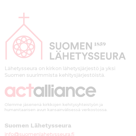
A
l
a
p
a
l
k
Lähetysseura on kirkon lähetysjärjestö ja yksi
Suomen suurimmista kehitysjärjestöistä.
k
i
Olemme jäsenenä kirkkojen kehitysyhteistyön ja
humanitaarisen avun kansainvälisessä verkostossa.
Suomen Lähetysseura
info@suomenlahetysseura.fi