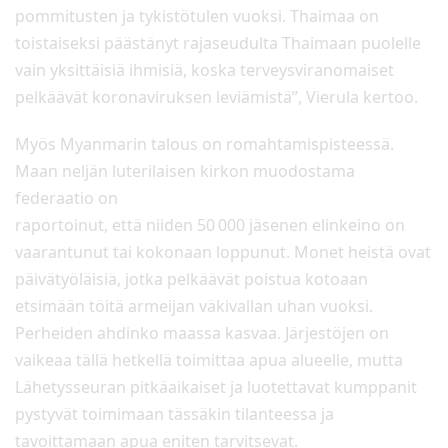
pommitusten ja tykistötulen vuoksi. Thaimaa on
toistaiseksi päästänyt rajaseudulta Thaimaan puolelle
vain yksittäisiä ihmisiä, koska terveysviranomaiset
pelkäävät koronaviruksen leviämistä”, Vierula kertoo.
Myös Myanmarin talous on romahtamispisteessä.
Maan neljän luterilaisen kirkon muodostama
federaatio on
raportoinut, että niiden 50 000 jäsenen elinkeino on
vaarantunut tai kokonaan loppunut. Monet heistä ovat
päivätyöläisiä, jotka pelkäävät poistua kotoaan
etsimään töitä armeijan väkivallan uhan vuoksi.
Perheiden ahdinko maassa kasvaa. Järjestöjen on
vaikeaa tällä hetkellä toimittaa apua alueelle, mutta
Lähetysseuran pitkäaikaiset ja luotettavat kumppanit
pystyvät toimimaan tässäkin tilanteessa ja
tavoittamaan apua eniten tarvitsevat.