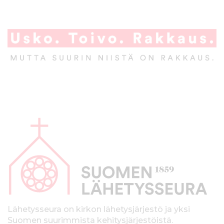
A
l
a
p
a
l
k
Lähetysseura on kirkon lähetysjärjestö ja yksi
Suomen suurimmista kehitysjärjestöistä.