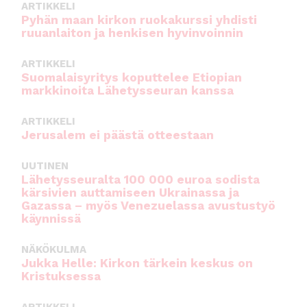
ARTIKKELI
Pyhän maan kirkon ruokakurssi yhdisti
ruuanlaiton ja henkisen hyvinvoinnin
ARTIKKELI
Suomalaisyritys koputtelee Etiopian
markkinoita Lähetysseuran kanssa
ARTIKKELI
Jerusalem ei päästä otteestaan
UUTINEN
Lähetysseuralta 100 000 euroa sodista
kärsivien auttamiseen Ukrainassa ja
Gazassa – myös Venezuelassa avustustyö
käynnissä
NÄKÖKULMA
Jukka Helle: Kirkon tärkein keskus on
Kristuksessa
ARTIKKELI