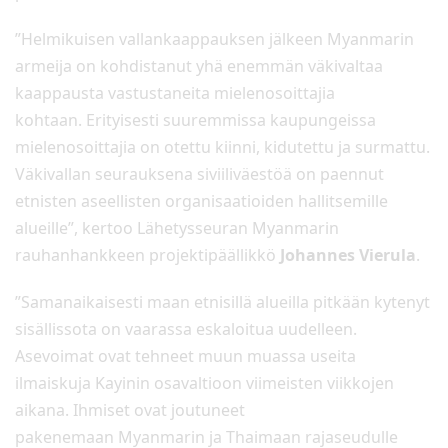
”Helmikuisen vallankaappauksen jälkeen Myanmarin
armeija on kohdistanut yhä enemmän väkivaltaa
kaappausta vastustaneita mielenosoittajia
kohtaan. Erityisesti suuremmissa kaupungeissa
mielenosoittajia on otettu kiinni, kidutettu ja surmattu.
Väkivallan seurauksena siviiliväestöä on paennut
etnisten aseellisten organisaatioiden hallitsemille
alueille”, kertoo Lähetysseuran Myanmarin
rauhanhankkeen projektipäällikkö
Johannes Vierula
.
”Samanaikaisesti maan etnisillä alueilla pitkään kytenyt
sisällissota on vaarassa eskaloitua uudelleen.
Asevoimat ovat tehneet muun muassa useita
ilmaiskuja Kayinin osavaltioon viimeisten viikkojen
aikana. Ihmiset ovat joutuneet
pakenemaan Myanmarin ja Thaimaan rajaseudulle