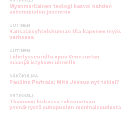
Myanmarilainen teologi kasvoi kahden
vähemmistön jäsenenä
UUTINEN
Kansalaisyhteiskunnan tila kapenee myös
verkossa
UUTINEN
Lähetysseuralta apua Venezuelan
maanjäristyksen uhreille
NÄKÖKULMA
Pauliina Parhiala: Mitä Jeesus nyt tekisi?
ARTIKKELI
Thaimaan kirkossa rakennetaan
ymmärrystä sukupuolen moninaisuudesta