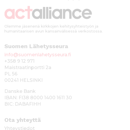
k
i
Olemme jäsenenä kirkkojen kehitysyhteistyön ja
humanitaarisen avun kansainvälisessä verkostossa.
Suomen Lähetysseura
info@suomenlahetysseura.fi
+358 9 12 971
Maistraatinportti 2a
PL 56
00241 HELSINKI
Danske Bank
IBAN: FI38 8000 1400 1611 30
BIC: DABAFIHH
Ota yhteyttä
Yhteystiedot