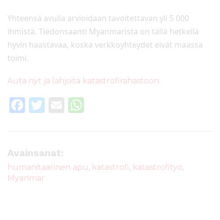
Yhteensä avulla arvioidaan tavoitettavan yli 5 000
ihmistä. Tiedonsaanti Myanmarista on tällä hetkellä
hyvin haastavaa, koska verkkoyhteydet eivät maassa
toimi.
Auta nyt ja lahjoita katastrofirahastoon.
F
T
E
W
a
w
m
h
c
it
ai
a
e
te
l
ts
Avainsanat:
b
r
A
humanitaarinen apu
,
katastrofi
,
katastrofityö
,
Myanmar
o
p
o
p
k