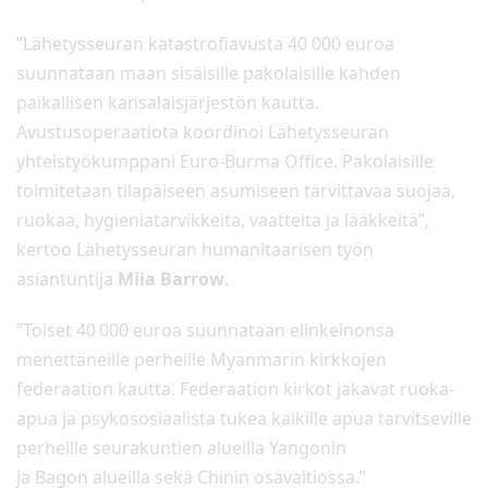
”Lähetysseuran katastrofiavusta 40 000 euroa
suunnataan maan sisäisille pakolaisille kahden
paikallisen kansalaisjärjestön kautta.
Avustusoperaatiota koordinoi Lähetysseuran
yhteistyökumppani Euro-Burma Office. Pakolaisille
toimitetaan tilapäiseen asumiseen tarvittavaa suojaa,
ruokaa, hygieniatarvikkeita, vaatteita ja lääkkeitä”,
kertoo Lähetysseuran humanitaarisen työn
asiantuntija
Miia Barrow
.
”Toiset 40 000 euroa suunnataan elinkeinonsa
menettäneille perheille Myanmarin kirkkojen
federaation kautta. Federaation kirkot jakavat ruoka-
apua ja psykososiaalista tukea kaikille apua tarvitseville
perheille seurakuntien alueilla Yangonin
ja Bagon alueilla sekä Chinin osavaltiossa.”