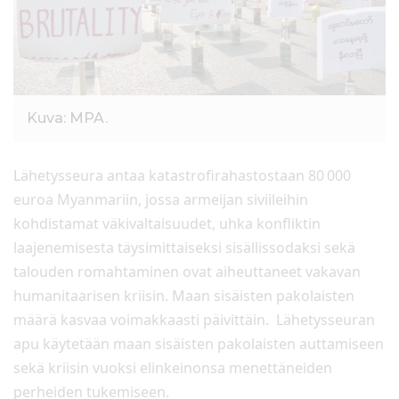
l
t
ö
ö
n
Kuva: MPA.
Lähetysseura antaa katastrofirahastostaan 80 000
euroa Myanmariin, jossa armeijan siviileihin
kohdistamat väkivaltaisuudet, uhka konfliktin
laajenemisesta täysimittaiseksi sisällissodaksi sekä
talouden romahtaminen ovat aiheuttaneet vakavan
humanitaarisen kriisin. Maan sisäisten pakolaisten
määrä kasvaa voimakkaasti päivittäin. Lähetysseuran
apu käytetään maan sisäisten pakolaisten auttamiseen
sekä kriisin vuoksi elinkeinonsa menettäneiden
perheiden tukemiseen.