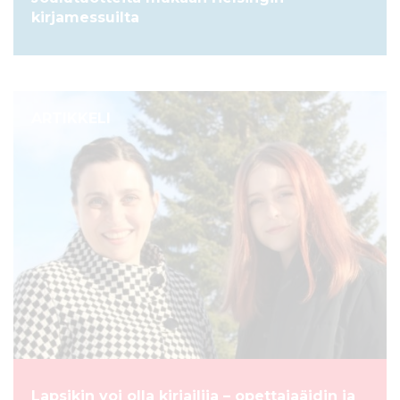
kirjamessuilta
ARTIKKELI
Lapsikin voi olla kirjailija – opettajaäidin ja