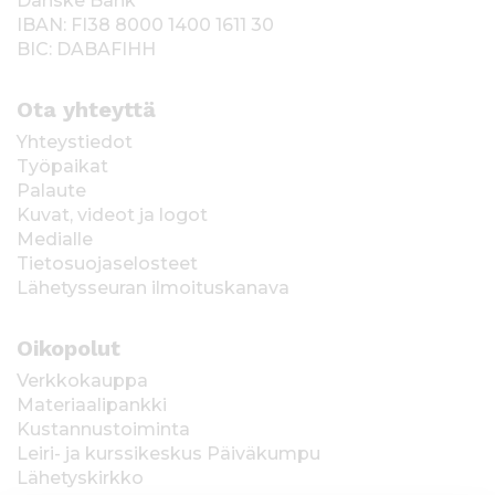
Danske Bank
IBAN: FI38 8000 1400 1611 30
BIC: DABAFIHH
Ota yhteyttä
Yhteystiedot
Työpaikat
Palaute
Kuvat, videot ja logot
Medialle
Tietosuojaselosteet
Lähetysseuran ilmoituskanava
Oikopolut
Verkkokauppa
Materiaalipankki
Kustannustoiminta
Leiri- ja kurssikeskus Päiväkumpu
Lähetyskirkko