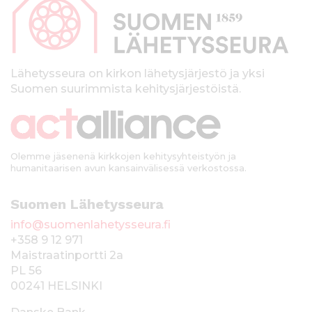
p
a
l
k
Lähetysseura on kirkon lähetysjärjestö ja yksi
Suomen suurimmista kehitysjärjestöistä.
k
i
Olemme jäsenenä kirkkojen kehitysyhteistyön ja
humanitaarisen avun kansainvälisessä verkostossa.
Suomen Lähetysseura
info@suomenlahetysseura.fi
+358 9 12 971
Maistraatinportti 2a
PL 56
00241 HELSINKI