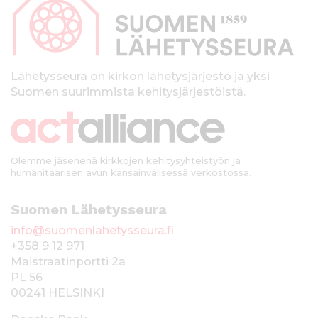
p
a
l
k
Lähetysseura on kirkon lähetysjärjestö ja yksi
Suomen suurimmista kehitysjärjestöistä.
k
i
Olemme jäsenenä kirkkojen kehitysyhteistyön ja
humanitaarisen avun kansainvälisessä verkostossa.
Suomen Lähetysseura
info@suomenlahetysseura.fi
+358 9 12 971
Maistraatinportti 2a
PL 56
00241 HELSINKI