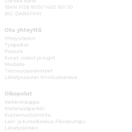
Danske Bank
IBAN: FI38 8000 1400 1611 30
BIC: DABAFIHH
Ota yhteyttä
Yhteystiedot
Työpaikat
Palaute
Kuvat, videot ja logot
Medialle
Tietosuojaselosteet
Lähetysseuran ilmoituskanava
Oikopolut
Verkkokauppa
Materiaalipankki
Kustannustoiminta
Leiri- ja kurssikeskus Päiväkumpu
Lähetyskirkko