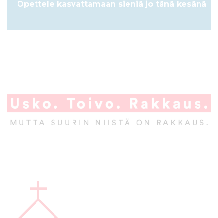
Opettele kasvattamaan sieniä jo tänä kesänä
A
l
a