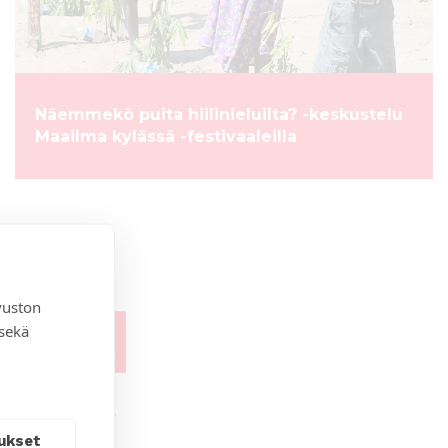
Näemmekö puita hiilinieluilta? -keskustelu
Maailma kylässä -festivaaleilla
vuston
 sekä
ukset