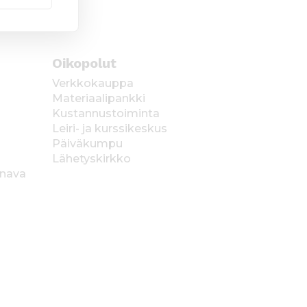
Oikopolut
Verkkokauppa
Materiaalipankki
Kustannustoiminta
Leiri- ja kurssikeskus
Päiväkumpu
Lähetyskirkko
anava