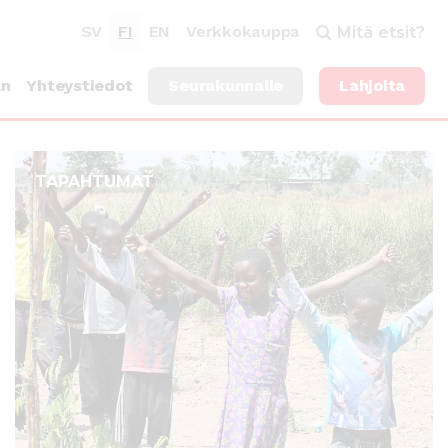
SV
FI
EN
Verkkokauppa
Mitä etsit?
an
Yhteystiedot
Seurakunnalle
Lahjoita
TAPAHTUMAT