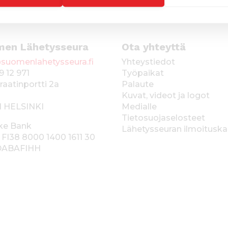
men Lähetysseura
Ota yhteyttä
suomenlahetysseura.fi
Yhteystiedot
9 12 971
Työpaikat
raatinportti 2a
Palaute
Kuvat, videot ja logot
1 HELSINKI
Medialle
Tietosuojaselosteet
ke Bank
Lähetysseuran ilmoitusk
 FI38 8000 1400 1611 30
 DABAFIHH