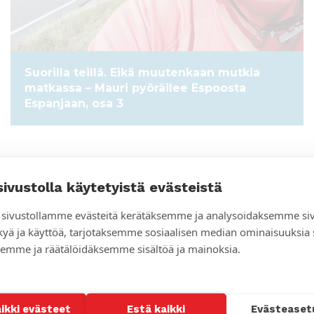
Suorilla teillä. Eikä muutenkaan mutkia
matkassa – Mauri pyöräilee Espoosta
Espanjaan, osa 3
sivustolla käytetyistä evästeistä
sivustollamme evästeitä kerätäksemme ja analysoidaksemme si
kyä ja käyttöä, tarjotaksemme sosiaalisen median ominaisuuksia
emme ja räätälöidäksemme sisältöä ja mainoksia.
aikki evästeet
Estä kaikki
Evästeaset