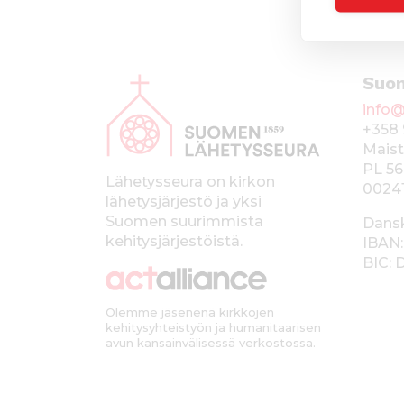
A
Suo
l
info@
a
+358 
p
Maist
PL 56
a
Lähetysseura on kirkon
0024
lähetysjärjestö ja yksi
l
Suomen suurimmista
Dans
k
kehitysjärjestöistä.
IBAN:
BIC:
k
i
Olemme jäsenenä kirkkojen
kehitysyhteistyön ja humanitaarisen
avun kansainvälisessä verkostossa.