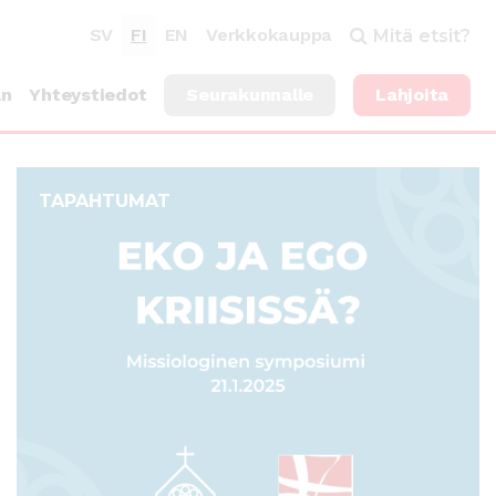
SV
FI
EN
Verkkokauppa
Mitä etsit?
an
Yhteystiedot
Seurakunnalle
Lahjoita
TAPAHTUMAT