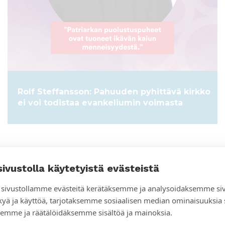
Rolf Steffansson: Pahuuden pyhittävä kirkko
ei voi todistaa evankeliumin voimasta
sivustolla käytetyistä evästeistä
sivustollamme evästeitä kerätäksemme ja analysoidaksemme si
kyä ja käyttöä, tarjotaksemme sosiaalisen median ominaisuuksia
emme ja räätälöidäksemme sisältöä ja mainoksia.