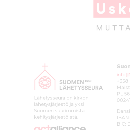
A
Suo
l
info@
a
+358 
p
Maist
PL 56
a
Lähetysseura on kirkon
0024
lähetysjärjestö ja yksi
l
Suomen suurimmista
Dans
k
kehitysjärjestöistä.
IBAN:
BIC:
k