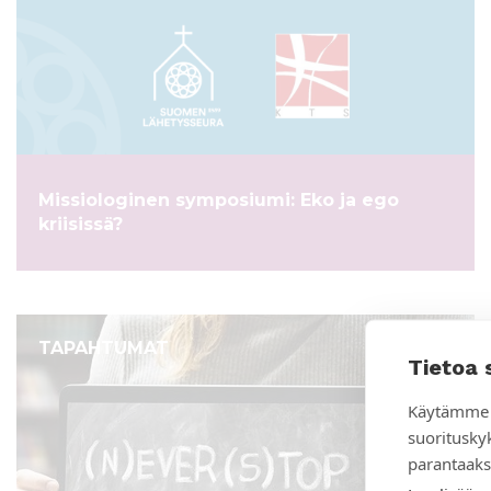
Missiologinen symposiumi: Eko ja ego
kriisissä?
TAPAHTUMAT
Tietoa 
Käytämme 
suoritusky
parantaaks