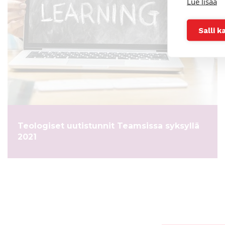
Lue lisää
Salli k
Teologiset uutistunnit Teamsissa syksyllä
2021