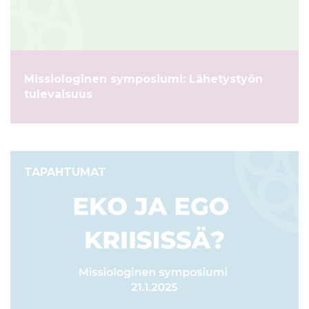
ö
n
Missiologinen symposiumi: Lähetystyön
tulevaisuus
TAPAHTUMAT