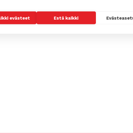
aikki evästeet
Estä kaikki
Evästeaset