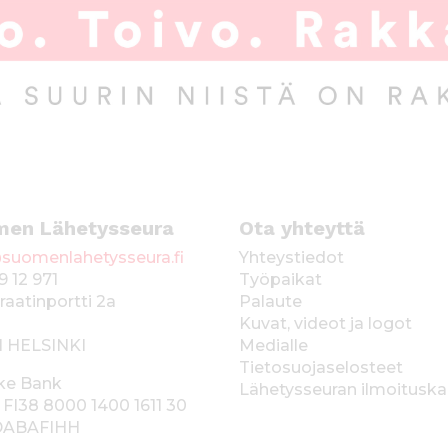
men Lähetysseura
Ota yhteyttä
suomenlahetysseura.fi
Yhteystiedot
9 12 971
Työpaikat
raatinportti 2a
Palaute
Kuvat, videot ja logot
1 HELSINKI
Medialle
Tietosuojaselosteet
ke Bank
Lähetysseuran ilmoitusk
 FI38 8000 1400 1611 30
 DABAFIHH