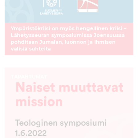
Ympäristökriisi on myös hengellinen kriisi –
Lähetysseuran symposiumissa Joensuussa
pohditaan Jumalan, luonnon ja ihmisen
välisiä suhteita
TAPAHTUMAT