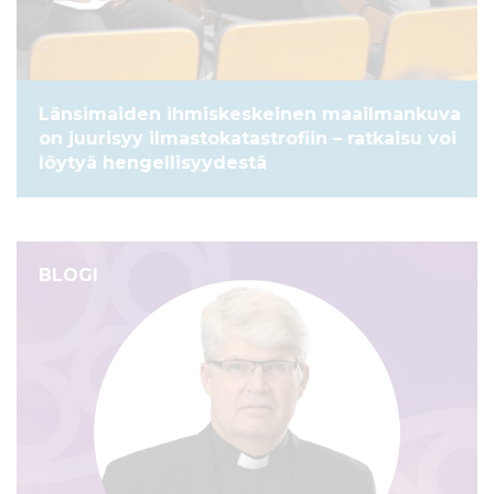
Länsimaiden ihmiskeskeinen maailmankuva
on juurisyy ilmastokatastrofiin – ratkaisu voi
löytyä hengellisyydestä
BLOGI