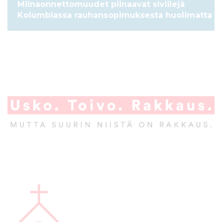
Miinaonnettomuudet piinaavat siviilejä
Kolumbiassa rauhansopimuksesta huolimatta
A
l
a