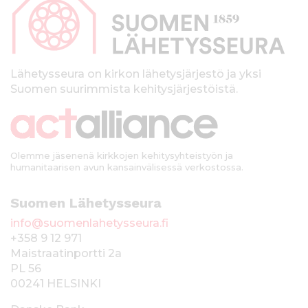
p
a
l
k
Lähetysseura on kirkon lähetysjärjestö ja yksi
Suomen suurimmista kehitysjärjestöistä.
k
i
Olemme jäsenenä kirkkojen kehitysyhteistyön ja
humanitaarisen avun kansainvälisessä verkostossa.
Suomen Lähetysseura
info@suomenlahetysseura.fi
+358 9 12 971
Maistraatinportti 2a
PL 56
00241 HELSINKI