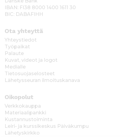
Danske Bank
IBAN: FI38 8000 1400 1611 30
BIC: DABAFIHH
Ota yhteyttä
Yhteystiedot
Työpaikat
Palaute
Kuvat, videot ja logot
Medialle
Tietosuojaselosteet
Lähetysseuran ilmoituskanava
Oikopolut
Verkkokauppa
Materiaalipankki
Kustannustoiminta
Leiri- ja kurssikeskus Päiväkumpu
Lähetyskirkko