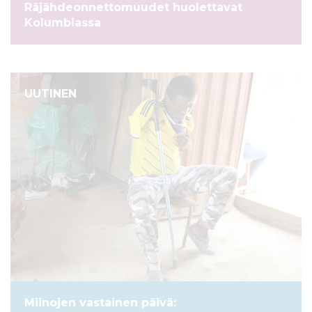
Räjähdeonnettomuudet huolettavat
l
Kolumbiassa
t
ö
ö
n
UUTINEN
Miinojen vastainen päivä: