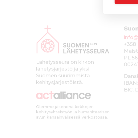
A
Suo
l
info@
a
+358 
p
Maist
PL 56
a
Lähetysseura on kirkon
0024
lähetysjärjestö ja yksi
l
Suomen suurimmista
Dans
k
kehitysjärjestöistä.
IBAN:
BIC:
k
i
Olemme jäsenenä kirkkojen
kehitysyhteistyön ja humanitaarisen
avun kansainvälisessä verkostossa.