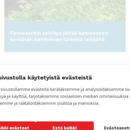
Finnwatchin selvitys jättää katveeseen
kestävän kehityksen tärkeitä tekijöitä
sivustolla käytetyistä evästeistä
sivustollamme evästeitä kerätäksemme ja analysoidaksemme si
kyä ja käyttöä, tarjotaksemme sosiaalisen median ominaisuuksia
emme ja räätälöidäksemme sisältöä ja mainoksia.
aikki evästeet
Estä kaikki
Evästeaset