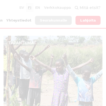
SV
FI
EN
Verkkokauppa
Mitä etsit?
an
Yhteystiedot
Seurakunnalle
Lahjoita
TAPAHTUMAT