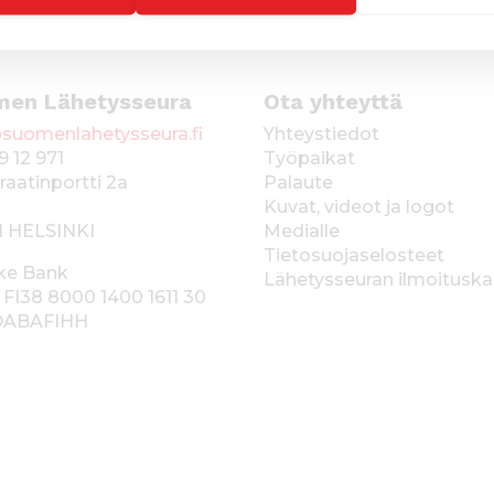
men Lähetysseura
Ota yhteyttä
suomenlahetysseura.fi
Yhteystiedot
9 12 971
Työpaikat
raatinportti 2a
Palaute
Kuvat, videot ja logot
1 HELSINKI
Medialle
Tietosuojaselosteet
ke Bank
Lähetysseuran ilmoitusk
 FI38 8000 1400 1611 30
 DABAFIHH