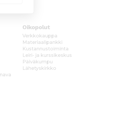
Oikopolut
Verkkokauppa
Materiaalipankki
Kustannustoiminta
Leiri- ja kurssikeskus
Päiväkumpu
Lähetyskirkko
anava