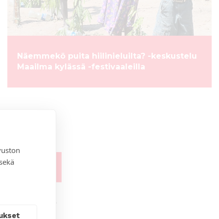
Näemmekö puita hiilinieluilta? -keskustelu
Maailma kylässä -festivaaleilla
vuston
 sekä
ukset